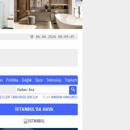
📆 06.08.2026 08:09:46
in
Politika
Sağlık
Spor
Teknoloji
Toplum
TARİHİNDE BİR İLK!
12:41
MAKİNA HANGAR’DA İKİNCİ YAZ OKULU DÖNEMİ BAŞLADI
13
İSTANBUL'DA HAVA