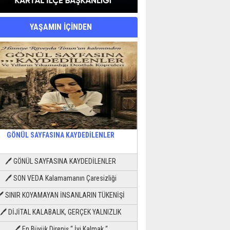
YAŞAMIN İÇİNDEN
GÖNÜL SAYFASINA KAYDEDİLENLER
🖊 GÖNÜL SAYFASINA KAYDEDİLENLER
🖊 SON VEDA Kalamamanın Çaresizliği
🖊 SINIR KOYAMAYAN İNSANLARIN TÜKENİŞİ
🖊 DİJİTAL KALABALIK, GERÇEK YALNIZLIK
🖊 En Büyük Direniş “ İyi Kalmak “