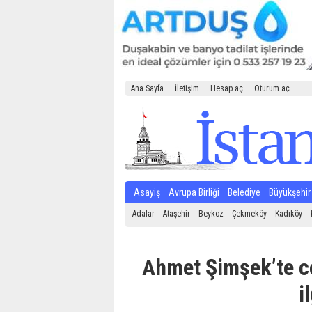
Ana Sayfa
İletişim
Hesap aç
Oturum aç
Asayiş
Avrupa Birliği
Belediye
Büyükşehir
Adalar
Ataşehir
Beykoz
Çekmeköy
Kadıköy
Ahmet Şimşek’te co
i