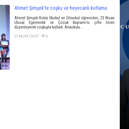
Ahmet Şimşek’te coşku ve heyecanlı kutlama
Ahmet Şimşek Koleji İlkokul ve Ortaokul öğrencileri, 23 Nisan
Ulusal Egemenlik ve Çocuk Bayramı’nı çifte tören
düzenleyerek coşkuyla kutladı. Anaokulu…
21.04.2017 20:57 💬 0