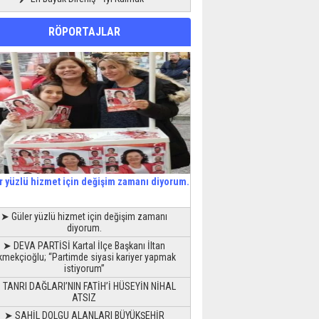
RÖPORTAJLAR
r yüzlü hizmet için değişim zamanı diyorum.
➤ Güler yüzlü hizmet için değişim zamanı
diyorum.
➤ DEVA PARTİSİ Kartal İlçe Başkanı İltan
kmekçioğlu; “Partimde siyasi kariyer yapmak
istiyorum”
 TANRI DAĞLARI’NIN FATİH’İ HÜSEYİN NİHAL
ATSIZ
➤ SAHİL DOLGU ALANLARI BÜYÜKŞEHİR