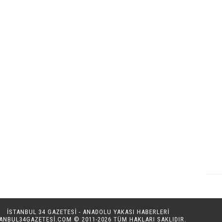
İSTANBUL 34 GAZETESİ - ANADOLU YAKASI HABERLERİ
TANBUL34GAZETESI.COM
© 2011-2026 TÜM HAKLARI SAKLIDIR.