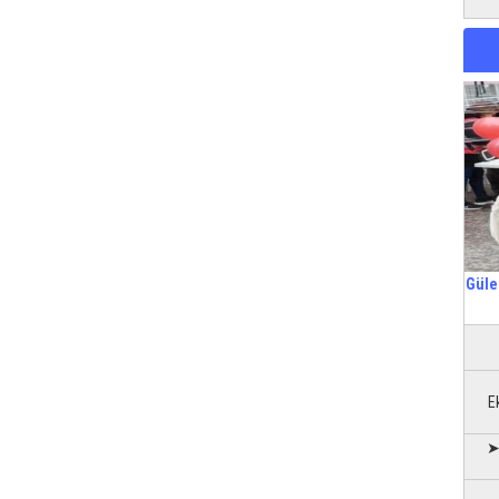
Güle
E
➤