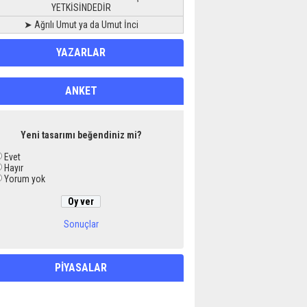
YETKİSİNDEDİR
➤ Ağrılı Umut ya da Umut İnci
YAZARLAR
ANKET
Yeni tasarımı beğendiniz mi?
Evet
Hayır
Yorum yok
Sonuçlar
PİYASALAR