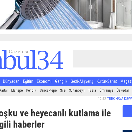
Dünyadan
Eğitim
Ekonomi
Gençlik
Gezi-Alışveriş
Kültür-Sanat
Magaz
Kartal
Maltepe
Pendik
Sancaktepe
Şile
Sultanbeyli
Tuzla
Ümraniye
Üsküdar
12:52
TÜRK HAVA KUVVETLERİ 
şku ve heyecanlı kutlama ile
lgili haberler