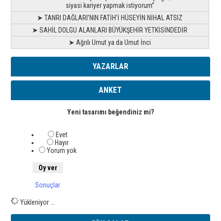
siyasi kariyer yapmak istiyorum”
➤ TANRI DAĞLARI’NIN FATİH’İ HÜSEYİN NİHAL ATSIZ
➤ SAHİL DOLGU ALANLARI BÜYÜKŞEHİR YETKİSİNDEDİR
➤ Ağrılı Umut ya da Umut İnci
YAZARLAR
ANKET
Yeni tasarımı beğendiniz mi?
Evet
Hayır
Yorum yok
Sonuçlar
Yükleniyor ...