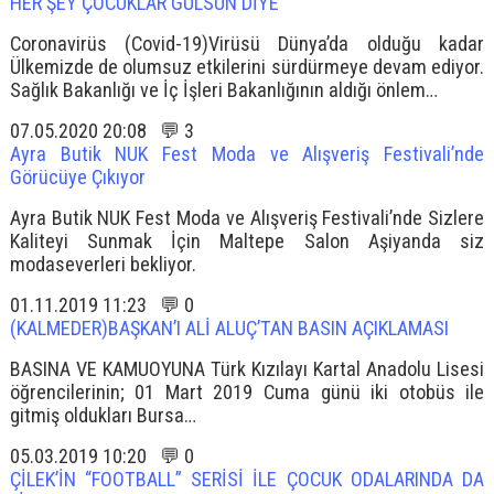
HER ŞEY ÇOCUKLAR GÜLSÜN DİYE
Coronavirüs (Covid-19)Virüsü Dünya’da olduğu kadar
Ülkemizde de olumsuz etkilerini sürdürmeye devam ediyor.
Sağlık Bakanlığı ve İç İşleri Bakanlığının aldığı önlem…
07.05.2020 20:08 💬 3
Ayra Butik NUK Fest Moda ve Alışveriş Festivali’nde
Görücüye Çıkıyor
Ayra Butik NUK Fest Moda ve Alışveriş Festivali’nde Sizlere
Kaliteyi Sunmak İçin Maltepe Salon Aşiyanda siz
modaseverleri bekliyor.
01.11.2019 11:23 💬 0
(KALMEDER)BAŞKAN’I ALİ ALUÇ’TAN BASIN AÇIKLAMASI
BASINA VE KAMUOYUNA Türk Kızılayı Kartal Anadolu Lisesi
öğrencilerinin; 01 Mart 2019 Cuma günü iki otobüs ile
gitmiş oldukları Bursa…
05.03.2019 10:20 💬 0
ÇİLEK’İN “FOOTBALL” SERİSİ İLE ÇOCUK ODALARINDA DA