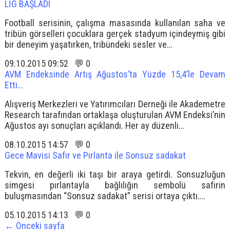
LİG BAŞLADI
Football serisinin, çalışma masasında kullanılan saha ve
tribün görselleri çocuklara gerçek stadyum içindeymiş gibi
bir deneyim yaşatırken, tribündeki sesler ve…
09.10.2015 09:52 💬 0
AVM Endeksinde Artış Ağustos’ta Yüzde 15,4’le Devam
Etti…
Alışveriş Merkezleri ve Yatırımcıları Derneği ile Akademetre
Research tarafından ortaklaşa oluşturulan AVM Endeksi’nin
Ağustos ayı sonuçları açıklandı. Her ay düzenli…
08.10.2015 14:57 💬 0
Gece Mavisi Safir ve Pırlanta ile Sonsuz sadakat
Tekvin, en değerli iki taşı bir araya getirdi. Sonsuzluğun
simgesi pırlantayla bağlılığın sembolü safirin
buluşmasından “Sonsuz sadakat” serisi ortaya çıktı….
05.10.2015 14:13 💬 0
← Önceki sayfa