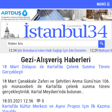
MENÜ ☰
12:34
Şile Belediyesi’nden Halk Sağlığı İçin Sıkı Denetim
12:29
Maltepe’de il
Gezi-Alışveriş Haberleri
18 Mart Dolayısı ile Kartal’da Çelenk Sunma Töreni
Gerçekleşti
18 Mart Çanakkale Zaferi ve Şehitleri Anma Günü’nün 106.
yılı münasebeti ile Kartal’da çelenk sunma töreni
gerçekleştirildi. Kartal Meydanı’nda bulunan…
18.03.2021 12:56 💬 0
Kartal’da Kültür Merkezi ve Aşevi Projesi İçin İlk Kazma
Vuruldu