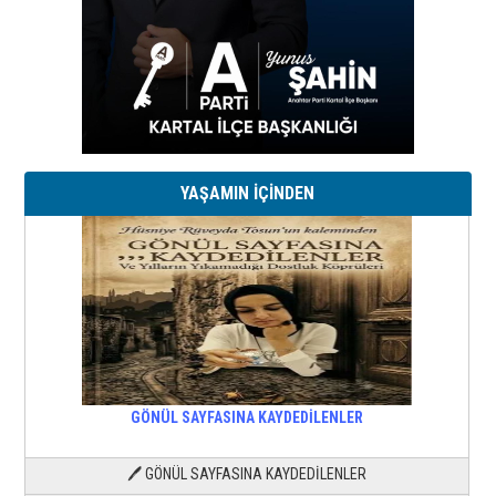
YAŞAMIN İÇİNDEN
GÖNÜL SAYFASINA KAYDEDİLENLER
🖊 GÖNÜL SAYFASINA KAYDEDİLENLER