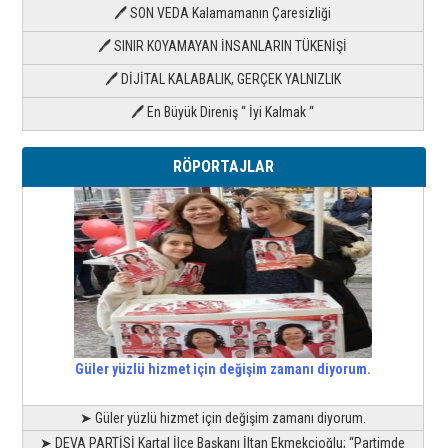
🖊 SON VEDA Kalamamanın Çaresizliği
🖊 SINIR KOYAMAYAN İNSANLARIN TÜKENİŞİ
🖊 DİJİTAL KALABALIK, GERÇEK YALNIZLIK
🖊 En Büyük Direniş “ İyi Kalmak “
RÖPORTAJLAR
Güler yüzlü hizmet için değişim zamanı diyorum.
➤ Güler yüzlü hizmet için değişim zamanı diyorum.
➤ DEVA PARTİSİ Kartal İlçe Başkanı İltan Ekmekçioğlu; “Partimde