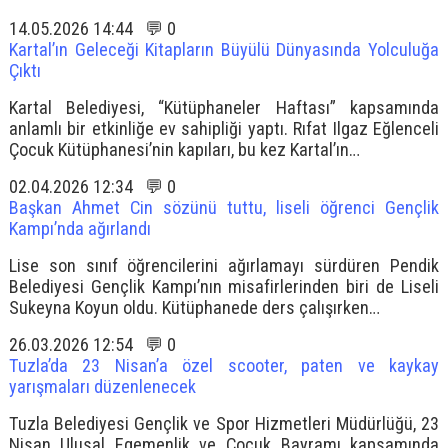
14.05.2026 14:44 💬 0
Kartal’ın Geleceği Kitapların Büyülü Dünyasında Yolculuğa
Çıktı
Kartal Belediyesi, “Kütüphaneler Haftası” kapsamında
anlamlı bir etkinliğe ev sahipliği yaptı. Rıfat Ilgaz Eğlenceli
Çocuk Kütüphanesi’nin kapıları, bu kez Kartal’ın…
02.04.2026 12:34 💬 0
Başkan Ahmet Cin sözünü tuttu, liseli öğrenci Gençlik
Kampı’nda ağırlandı
Lise son sınıf öğrencilerini ağırlamayı sürdüren Pendik
Belediyesi Gençlik Kampı’nın misafirlerinden biri de Liseli
Sukeyna Koyun oldu. Kütüphanede ders çalışırken…
26.03.2026 12:54 💬 0
Tuzla’da 23 Nisan’a özel scooter, paten ve kaykay
yarışmaları düzenlenecek
Tuzla Belediyesi Gençlik ve Spor Hizmetleri Müdürlüğü, 23
Nisan Ulusal Egemenlik ve Çocuk Bayramı kapsamında