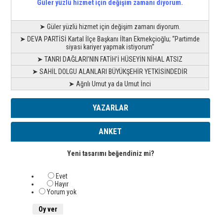
Güler yüzlü hizmet için değişim zamanı diyorum.
➤ Güler yüzlü hizmet için değişim zamanı diyorum.
➤ DEVA PARTİSİ Kartal İlçe Başkanı İltan Ekmekçioğlu; “Partimde
siyasi kariyer yapmak istiyorum”
➤ TANRI DAĞLARI’NIN FATİH’İ HÜSEYİN NİHAL ATSIZ
➤ SAHİL DOLGU ALANLARI BÜYÜKŞEHİR YETKİSİNDEDİR
➤ Ağrılı Umut ya da Umut İnci
YAZARLAR
ANKET
Yeni tasarımı beğendiniz mi?
Evet
Hayır
Yorum yok