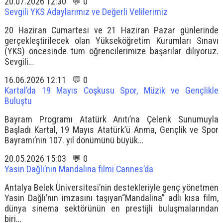
20.07.2026 12:30 💬 0
Sevgili YKS Adaylarımız ve Değerli Velilerimiz
20 Haziran Cumartesi ve 21 Haziran Pazar günlerinde
gerçekleştirilecek olan Yükseköğretim Kurumları Sınavı
(YKS) öncesinde tüm öğrencilerimize başarılar diliyoruz.
Sevgili…
16.06.2026 12:11 💬 0
Kartal’da 19 Mayıs Coşkusu Spor, Müzik ve Gençlikle
Buluştu
Bayram Programı Atatürk Anıtı’na Çelenk Sunumuyla
Başladı Kartal, 19 Mayıs Atatürk’ü Anma, Gençlik ve Spor
Bayramı’nın 107. yıl dönümünü büyük…
20.05.2026 15:03 💬 0
Yasin Dağlı’nın Mandalina filmi Cannes’da
Antalya Belek Üniversitesi’nin destekleriyle genç yönetmen
Yasin Dağlı’nın imzasını taşıyan“Mandalina” adlı kısa film,
dünya sinema sektörünün en prestijli buluşmalarından
biri…