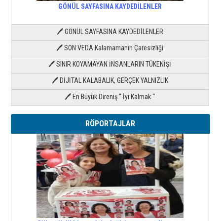
GÖNÜL SAYFASINA KAYDEDİLENLER
🖊 GÖNÜL SAYFASINA KAYDEDİLENLER
🖊 SON VEDA Kalamamanın Çaresizliği
🖊 SINIR KOYAMAYAN İNSANLARIN TÜKENİŞİ
🖊 DİJİTAL KALABALIK, GERÇEK YALNIZLIK
🖊 En Büyük Direniş “ İyi Kalmak “
RÖPORTAJLAR