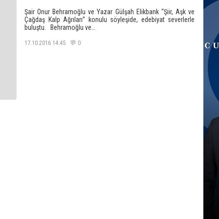
Şair Onur Behramoğlu ve Yazar Gülşah Elikbank “Şiir, Aşk ve
Çağdaş Kalp Ağrıları” konulu söyleşide, edebiyat severlerle
buluştu. Behramoğlu ve…
17.10.2016 14:45 💬 0