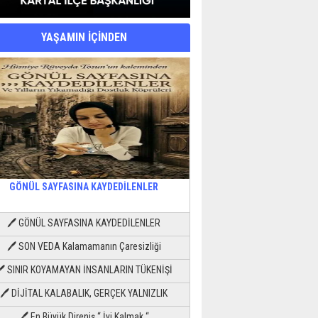
YAŞAMIN İÇİNDEN
GÖNÜL SAYFASINA KAYDEDİLENLER
🖊 GÖNÜL SAYFASINA KAYDEDİLENLER
🖊 SON VEDA Kalamamanın Çaresizliği
🖊 SINIR KOYAMAYAN İNSANLARIN TÜKENİŞİ
🖊 DİJİTAL KALABALIK, GERÇEK YALNIZLIK
🖊 En Büyük Direniş “ İyi Kalmak “