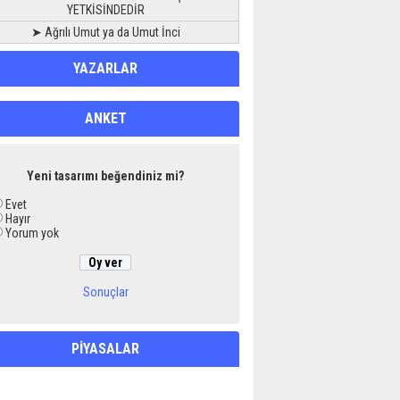
YETKİSİNDEDİR
➤ Ağrılı Umut ya da Umut İnci
YAZARLAR
ANKET
Yeni tasarımı beğendiniz mi?
Evet
Hayır
Yorum yok
Sonuçlar
PİYASALAR