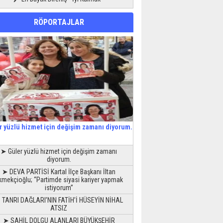
RÖPORTAJLAR
r yüzlü hizmet için değişim zamanı diyorum.
➤ Güler yüzlü hizmet için değişim zamanı
diyorum.
➤ DEVA PARTİSİ Kartal İlçe Başkanı İltan
kmekçioğlu; “Partimde siyasi kariyer yapmak
istiyorum”
 TANRI DAĞLARI’NIN FATİH’İ HÜSEYİN NİHAL
ATSIZ
➤ SAHİL DOLGU ALANLARI BÜYÜKŞEHİR