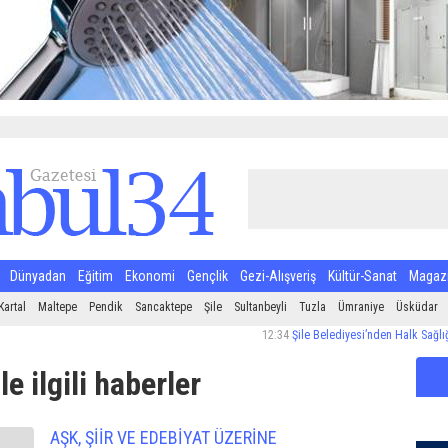
Dünyadan
Eğitim
Ekonomi
Gençlik
Gezi-Alışveriş
Kültür-Sanat
Magaz
Kartal
Maltepe
Pendik
Sancaktepe
Şile
Sultanbeyli
Tuzla
Ümraniye
Üsküdar
12:34
Şile Belediyesi’nden Halk Sağlığı İçin Sı
le ilgili haberler
AŞK, ŞİİR VE EDEBİYAT ÜZERİNE