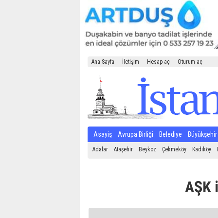
Ana Sayfa
İletişim
Hesap aç
Oturum aç
Asayiş
Avrupa Birliği
Belediye
Büyükşehir
Adalar
Ataşehir
Beykoz
Çekmeköy
Kadıköy
AŞK i