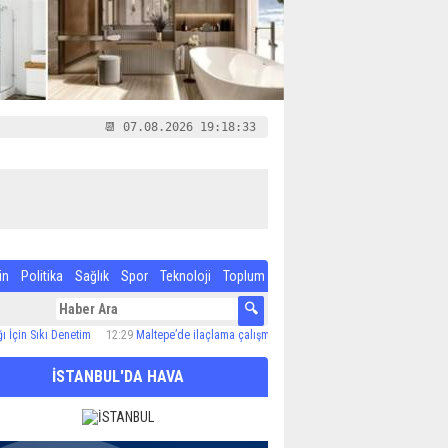
📆 07.08.2026 19:18:34
in
Politika
Sağlık
Spor
Teknoloji
Toplum
kı Denetim
12:29
Maltepe’de ilaçlama çalışmaları sürüyor
12:24
Özel Çocuk ve Aile Aka
İSTANBUL'DA HAVA