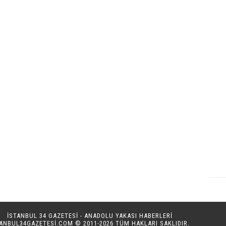
İSTANBUL 34 GAZETESİ - ANADOLU YAKASI HABERLERİ
TANBUL34GAZETESI.COM
© 2011-2026 TÜM HAKLARI SAKLIDIR.