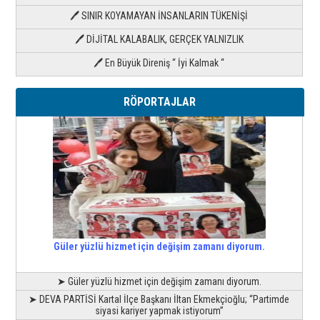
🖊 SINIR KOYAMAYAN İNSANLARIN TÜKENİŞİ
🖊 DİJİTAL KALABALIK, GERÇEK YALNIZLIK
🖊 En Büyük Direniş “ İyi Kalmak “
RÖPORTAJLAR
Güler yüzlü hizmet için değişim zamanı diyorum.
➤ Güler yüzlü hizmet için değişim zamanı diyorum.
➤ DEVA PARTİSİ Kartal İlçe Başkanı İltan Ekmekçioğlu; “Partimde
siyasi kariyer yapmak istiyorum”