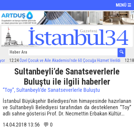
MENÜ ☰
12:24
Özel Çocuk ve Aile Akademisi’nde 60 Çocuğa Hizmet Verildi
12:18
İS
Sultanbeyli’de Sanatseverlerle
Buluştu ile ilgili haberler
“Toy”, Sultanbeyli’de Sanatseverlerle Buluştu
İstanbul Büyükşehir Belediyesi’nin himayesinde hazırlanan
ve Sultanbeyli Belediyesi tarafından da desteklenen “Toy”
adlı sahne gösterisi Prof. Dr. Necmettin Erbakan Kültür…
14.04.2018 13:56 💬 0