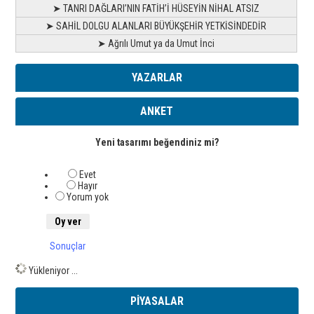
➤ TANRI DAĞLARI’NIN FATİH’İ HÜSEYİN NİHAL ATSIZ
➤ SAHİL DOLGU ALANLARI BÜYÜKŞEHİR YETKİSİNDEDİR
➤ Ağrılı Umut ya da Umut İnci
YAZARLAR
ANKET
Yeni tasarımı beğendiniz mi?
Evet
Hayır
Yorum yok
Sonuçlar
Yükleniyor ...
PİYASALAR