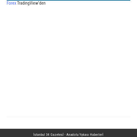
Forex
TradingView'den
İstanbul 34 Gazetesİ - Anadolu Yakası Haberlerİ