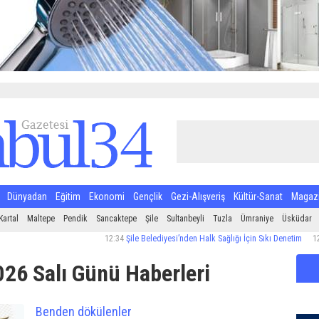
Dünyadan
Eğitim
Ekonomi
Gençlik
Gezi-Alışveriş
Kültür-Sanat
Magaz
Kartal
Maltepe
Pendik
Sancaktepe
Şile
Sultanbeyli
Tuzla
Ümraniye
Üsküdar
12:34
Şile Belediyesi’nden Halk Sağlığı İçin Sıkı Denetim
12:29
Maltepe
26 Salı Günü Haberleri
Benden dökülenler