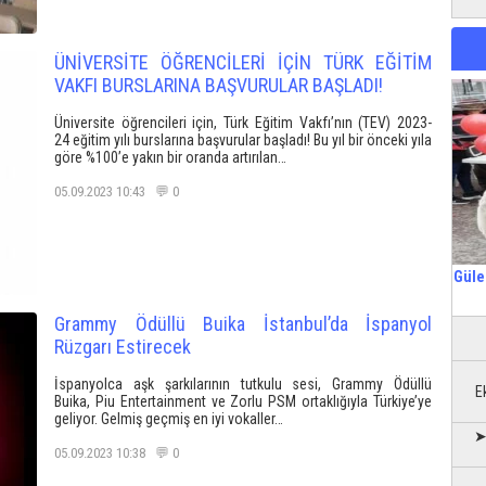
ÜNİVERSİTE ÖĞRENCİLERİ İÇİN TÜRK EĞİTİM
VAKFI BURSLARINA BAŞVURULAR BAŞLADI!
Üniversite öğrencileri için, Türk Eğitim Vakfı’nın (TEV) 2023-
24 eğitim yılı burslarına başvurular başladı! Bu yıl bir önceki yıla
göre %100’e yakın bir oranda artırılan…
05.09.2023 10:43 💬 0
Güle
Grammy Ödüllü Buika İstanbul’da İspanyol
Rüzgarı Estirecek
İspanyolca aşk şarkılarının tutkulu sesi, Grammy Ödüllü
E
Buika, Piu Entertainment ve Zorlu PSM ortaklığıyla Türkiye’ye
geliyor. Gelmiş geçmiş en iyi vokaller…
➤
05.09.2023 10:38 💬 0