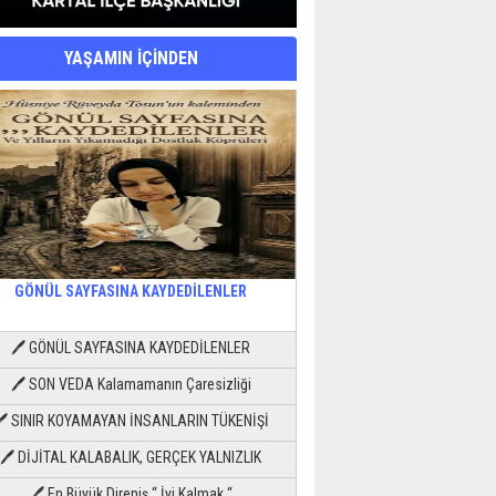
YAŞAMIN İÇİNDEN
GÖNÜL SAYFASINA KAYDEDİLENLER
🖊 GÖNÜL SAYFASINA KAYDEDİLENLER
🖊 SON VEDA Kalamamanın Çaresizliği
🖊 SINIR KOYAMAYAN İNSANLARIN TÜKENİŞİ
🖊 DİJİTAL KALABALIK, GERÇEK YALNIZLIK
🖊 En Büyük Direniş “ İyi Kalmak “