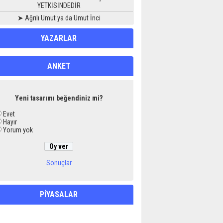
YETKİSİNDEDİR
➤ Ağrılı Umut ya da Umut İnci
YAZARLAR
ANKET
Yeni tasarımı beğendiniz mi?
Evet
Hayır
Yorum yok
Sonuçlar
PİYASALAR