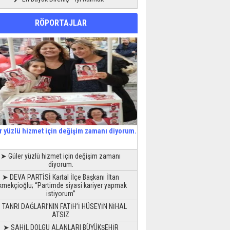
RÖPORTAJLAR
r yüzlü hizmet için değişim zamanı diyorum.
➤ Güler yüzlü hizmet için değişim zamanı
diyorum.
➤ DEVA PARTİSİ Kartal İlçe Başkanı İltan
kmekçioğlu; “Partimde siyasi kariyer yapmak
istiyorum”
 TANRI DAĞLARI’NIN FATİH’İ HÜSEYİN NİHAL
ATSIZ
➤ SAHİL DOLGU ALANLARI BÜYÜKŞEHİR