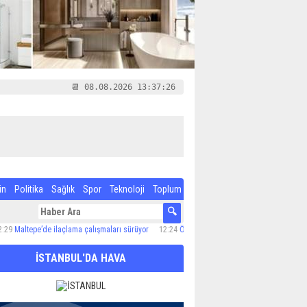
📆 08.08.2026 13:37:27
in
Politika
Sağlık
Spor
Teknoloji
Toplum
’de ilaçlama çalışmaları sürüyor
12:24
Özel Çocuk ve Aile Akademisi’nde 60 Çocuğa Hiz
İSTANBUL'DA HAVA