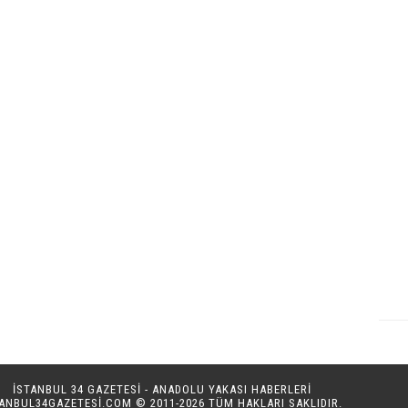
İSTANBUL 34 GAZETESİ - ANADOLU YAKASI HABERLERİ
TANBUL34GAZETESI.COM
© 2011-2026 TÜM HAKLARI SAKLIDIR.