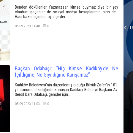
Benden dökülenler Yazmazsan kimse duymaz diye bir şey
okudum geçenler de sosyal medya hesaplarımın birin de…
Hani bazen içinden öyle şeyler…
05.09.2023 11:40 💬 0
Başkan Odabaşı: “Hiç Kimse Kadıköy’de Ne
İçildiğine, Ne Giyildiğine Karışamaz”
Kadıköy Belediyesi’nin düzenlemiş olduğu Büyük Zafer’in 101.
yıl dönümü etkinliğinde konuşan Kadıköy Belediye Başkanı Av.
Şerdil Dara Odabaşı, gençler için…
05.09.2023 11:03 💬 0