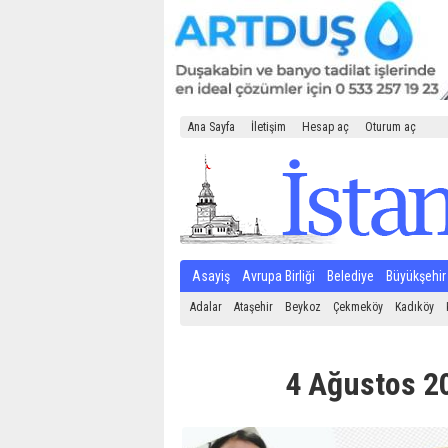
Ana Sayfa
İletişim
Hesap aç
Oturum aç
Asayiş
Avrupa Birliği
Belediye
Büyükşehir
Adalar
Ataşehir
Beykoz
Çekmeköy
Kadıköy
4 Ağustos 20