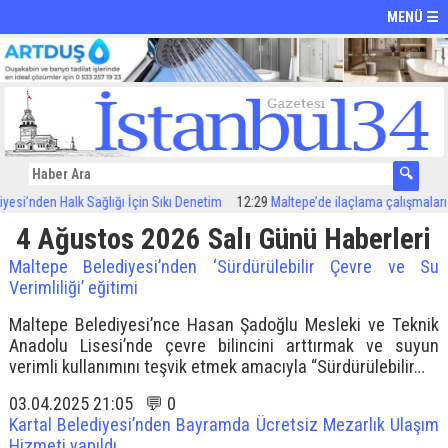
MENÜ ☰
si’nden Halk Sağlığı İçin Sıkı Denetim
12:29
Maltepe’de ilaçlama çalışmaları sü
4 Ağustos 2026 Salı Günü Haberleri
Maltepe Belediyesi’nden ‘Sürdürülebilir Çevre ve Su
Verimliliği’ eğitimi
Maltepe Belediyesi’nce Hasan Şadoğlu Mesleki ve Teknik
Anadolu Lisesi’nde çevre bilincini arttırmak ve suyun
verimli kullanımını teşvik etmek amacıyla “Sürdürülebilir…
03.04.2025 21:05 💬 0
Kartal Belediyesi’nden Bayramda Ücretsiz Mezarlık Ulaşım
Hizmeti yapıldı…