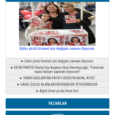
Güler yüzlü hizmet için değişim zamanı diyorum.
➤ Güler yüzlü hizmet için değişim zamanı diyorum.
➤ DEVA PARTİSİ Kartal İlçe Başkanı İltan Ekmekçioğlu; “Partimde
siyasi kariyer yapmak istiyorum”
➤ TANRI DAĞLARI’NIN FATİH’İ HÜSEYİN NİHAL ATSIZ
➤ SAHİL DOLGU ALANLARI BÜYÜKŞEHİR YETKİSİNDEDİR
➤ Ağrılı Umut ya da Umut İnci
YAZARLAR