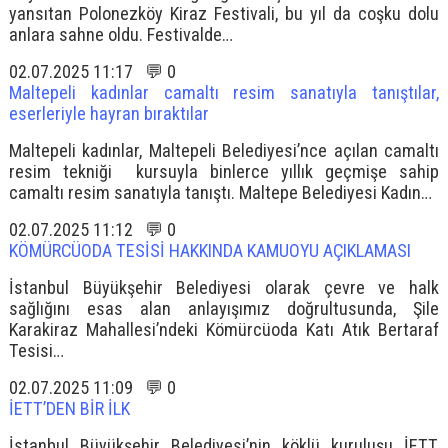
yansıtan Polonezköy Kiraz Festivali, bu yıl da coşku dolu
anlara sahne oldu. Festivalde…
02.07.2025 11:17 💬 0
Maltepeli kadınlar camaltı resim sanatıyla tanıştılar,
eserleriyle hayran bıraktılar
Maltepeli kadınlar, Maltepeli Belediyesi’nce açılan camaltı
resim tekniği kursuyla binlerce yıllık geçmişe sahip
camaltı resim sanatıyla tanıştı. Maltepe Belediyesi Kadın…
02.07.2025 11:12 💬 0
KÖMÜRCÜODA TESİSİ HAKKINDA KAMUOYU AÇIKLAMASI
İstanbul Büyükşehir Belediyesi olarak çevre ve halk
sağlığını esas alan anlayışımız doğrultusunda, Şile
Karakiraz Mahallesi’ndeki Kömürcüoda Katı Atık Bertaraf
Tesisi…
02.07.2025 11:09 💬 0
İETT’DEN BİR İLK
İstanbul Büyükşehir Belediyesi’nin köklü kuruluşu İETT,