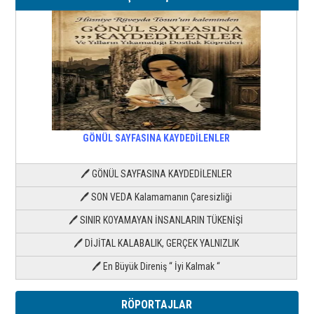
GÖNÜL SAYFASINA KAYDEDİLENLER
🖊 GÖNÜL SAYFASINA KAYDEDİLENLER
🖊 SON VEDA Kalamamanın Çaresizliği
🖊 SINIR KOYAMAYAN İNSANLARIN TÜKENİŞİ
🖊 DİJİTAL KALABALIK, GERÇEK YALNIZLIK
🖊 En Büyük Direniş “ İyi Kalmak “
RÖPORTAJLAR