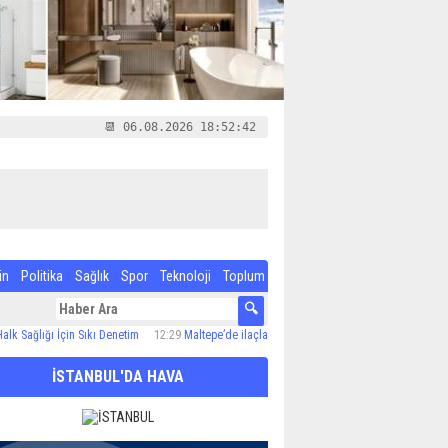
📆 06.08.2026 18:52:42
in
Politika
Sağlık
Spor
Teknoloji
Toplum
 İçin Sıkı Denetim
12:29
Maltepe’de ilaçlama çalışmaları sürüyor
12:24
Özel Çocuk ve A
İSTANBUL'DA HAVA