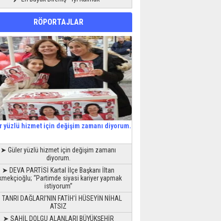
RÖPORTAJLAR
r yüzlü hizmet için değişim zamanı diyorum.
➤ Güler yüzlü hizmet için değişim zamanı
diyorum.
➤ DEVA PARTİSİ Kartal İlçe Başkanı İltan
kmekçioğlu; “Partimde siyasi kariyer yapmak
istiyorum”
 TANRI DAĞLARI’NIN FATİH’İ HÜSEYİN NİHAL
ATSIZ
➤ SAHİL DOLGU ALANLARI BÜYÜKŞEHİR