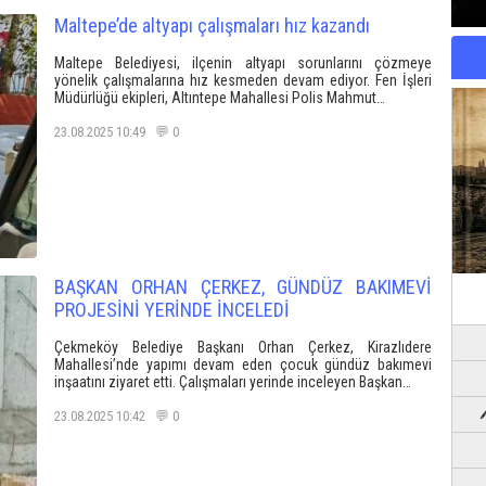
Maltepe’de altyapı çalışmaları hız kazandı
Maltepe Belediyesi, ilçenin altyapı sorunlarını çözmeye
yönelik çalışmalarına hız kesmeden devam ediyor. Fen İşleri
Müdürlüğü ekipleri, Altıntepe Mahallesi Polis Mahmut…
23.08.2025 10:49 💬 0
BAŞKAN ORHAN ÇERKEZ, GÜNDÜZ BAKIMEVİ
PROJESİNİ YERİNDE İNCELEDİ
Çekmeköy Belediye Başkanı Orhan Çerkez, Kirazlıdere
Mahallesi’nde yapımı devam eden çocuk gündüz bakımevi
inşaatını ziyaret etti. Çalışmaları yerinde inceleyen Başkan…
23.08.2025 10:42 💬 0