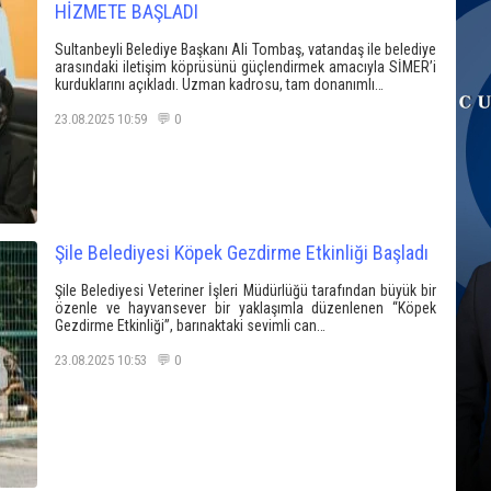
HİZMETE BAŞLADI
Sultanbeyli Belediye Başkanı Ali Tombaş, vatandaş ile belediye
arasındaki iletişim köprüsünü güçlendirmek amacıyla SİMER’i
kurduklarını açıkladı. Uzman kadrosu, tam donanımlı…
23.08.2025 10:59 💬 0
Şile Belediyesi Köpek Gezdirme Etkinliği Başladı
Şile Belediyesi Veteriner İşleri Müdürlüğü tarafından büyük bir
özenle ve hayvansever bir yaklaşımla düzenlenen “Köpek
Gezdirme Etkinliği”, barınaktaki sevimli can…
23.08.2025 10:53 💬 0