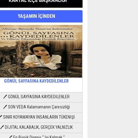
YAŞAMIN İÇİNDEN
GÖNÜL SAYFASINA KAYDEDİLENLER
🖊 GÖNÜL SAYFASINA KAYDEDİLENLER
🖊 SON VEDA Kalamamanın Çaresizliği
🖊 SINIR KOYAMAYAN İNSANLARIN TÜKENİŞİ
🖊 DİJİTAL KALABALIK, GERÇEK YALNIZLIK
🖊 En Büyük Direniş “ İyi Kalmak “