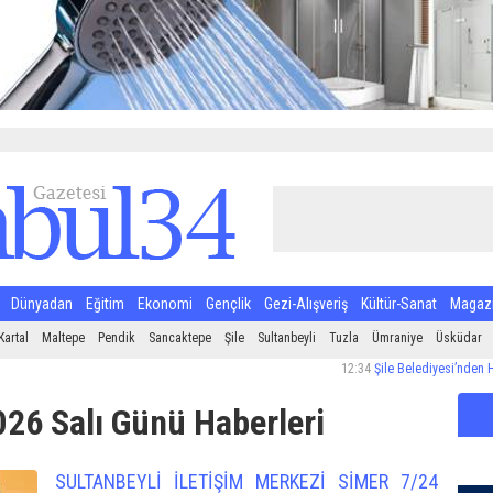
Dünyadan
Eğitim
Ekonomi
Gençlik
Gezi-Alışveriş
Kültür-Sanat
Magaz
Kartal
Maltepe
Pendik
Sancaktepe
Şile
Sultanbeyli
Tuzla
Ümraniye
Üsküdar
12:34
Şile Belediyesi’nden Halk Sağlığı
26 Salı Günü Haberleri
SULTANBEYLİ İLETİŞİM MERKEZİ SİMER 7/24