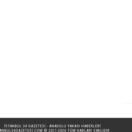
İSTANBUL 34 GAZETESİ - ANADOLU YAKASI HABERLERİ
TANBUL34GAZETESI.COM
© 2011-2026 TÜM HAKLARI SAKLIDIR.