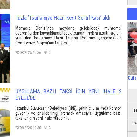
Tuzla ‘Tsunamiye Hazır Kent Sertifikası’ aldı
Marmara Denizi’nde meydana gelebilecek muhtemel
depremlerden kaynaklanabilecek tsunami riskini azaltmak için
yürütülen Tsunamiye Hazır Tanıma Programı çerçevesinde
Coastwave Projesi’nin tanıtım…
23.08.2025 10:36 💬 0
Güle
UYGULAMA BAZLI TAKSİ İÇİN YENİ İHALE 2
EYLÜL’DE
İstanbul Büyükşehir Belediyesi (İBB), şehir içi ulaşımda konfor,
E
güvenlik ve erişilebilirliği artırmak amacıyla, uygulama bazlı
taksiler için yeni ihale sürecini…
➤
23.08.2025 10:30 💬 0