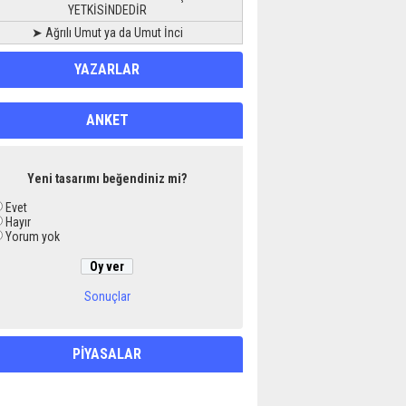
YETKİSİNDEDİR
➤ Ağrılı Umut ya da Umut İnci
YAZARLAR
ANKET
Yeni tasarımı beğendiniz mi?
Evet
Hayır
Yorum yok
Sonuçlar
PİYASALAR