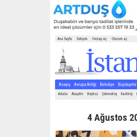
Ana Sayfa
İletişim
Hesap aç
Oturum aç
Asayiş
Avrupa Birliği
Belediye
Büyükşehir
Adalar
Ataşehir
Beykoz
Çekmeköy
Kadıköy
4 Ağustos 20