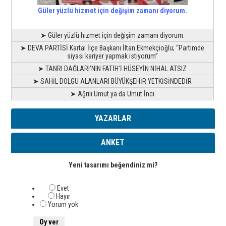
Güler yüzlü hizmet için değişim zamanı diyorum.
➤ Güler yüzlü hizmet için değişim zamanı diyorum.
➤ DEVA PARTİSİ Kartal İlçe Başkanı İltan Ekmekçioğlu; “Partimde
siyasi kariyer yapmak istiyorum”
➤ TANRI DAĞLARI’NIN FATİH’İ HÜSEYİN NİHAL ATSIZ
➤ SAHİL DOLGU ALANLARI BÜYÜKŞEHİR YETKİSİNDEDİR
➤ Ağrılı Umut ya da Umut İnci
YAZARLAR
ANKET
Yeni tasarımı beğendiniz mi?
Evet
Hayır
Yorum yok