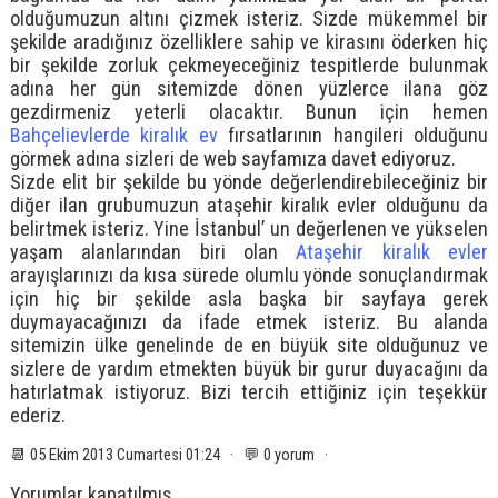
olduğumuzun altını çizmek isteriz. Sizde mükemmel bir
şekilde aradığınız özelliklere sahip ve kirasını öderken hiç
bir şekilde zorluk çekmeyeceğiniz tespitlerde bulunmak
adına her gün sitemizde dönen yüzlerce ilana göz
gezdirmeniz yeterli olacaktır. Bunun için hemen
Bahçelievlerde kiralık ev
fırsatlarının hangileri olduğunu
görmek adına sizleri de web sayfamıza davet ediyoruz.
Sizde elit bir şekilde bu yönde değerlendirebileceğiniz bir
diğer ilan grubumuzun ataşehir kiralık evler olduğunu da
belirtmek isteriz. Yine İstanbul’ un değerlenen ve yükselen
yaşam alanlarından biri olan
Ataşehir kiralık evler
arayışlarınızı da kısa sürede olumlu yönde sonuçlandırmak
için hiç bir şekilde asla başka bir sayfaya gerek
duymayacağınızı da ifade etmek isteriz. Bu alanda
sitemizin ülke genelinde de en büyük site olduğunuz ve
sizlere de yardım etmekten büyük bir gurur duyacağını da
hatırlatmak istiyoruz. Bizi tercih ettiğiniz için teşekkür
ederiz.
📆 05 Ekim 2013 Cumartesi 01:24 · 💬 0 yorum ·
Yorumlar kapatılmış.