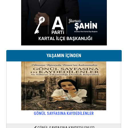
YAŞAMIN İÇİNDEN
GÖNÜL SAYFASINA KAYDEDİLENLER
🖊 GÖNÜL SAYFASINA KAYDEDİLENLER