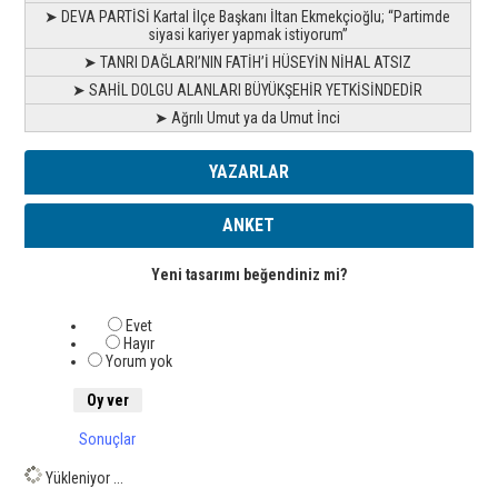
➤ DEVA PARTİSİ Kartal İlçe Başkanı İltan Ekmekçioğlu; “Partimde
siyasi kariyer yapmak istiyorum”
➤ TANRI DAĞLARI’NIN FATİH’İ HÜSEYİN NİHAL ATSIZ
➤ SAHİL DOLGU ALANLARI BÜYÜKŞEHİR YETKİSİNDEDİR
➤ Ağrılı Umut ya da Umut İnci
YAZARLAR
ANKET
Yeni tasarımı beğendiniz mi?
Evet
Hayır
Yorum yok
Sonuçlar
Yükleniyor ...