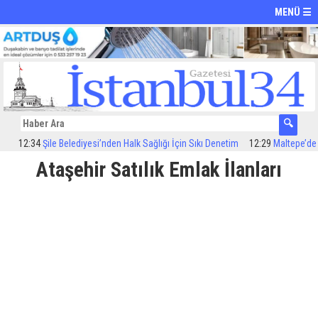
MENÜ ☰
12:34
Şile Belediyesi’nden Halk Sağlığı İçin Sıkı Denetim
12:29
Maltepe’de ilaç
Ataşehir Satılık Emlak İlanları