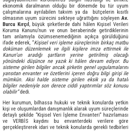
ekonomik daralmanın olduğu bir dönemde bu tür uyum
çalışmalarına ayrılabilen takvim ya da bütçelerin kısıtlı
olmasının uyum sürecini sekteye uğrattığını söyleyen
Av.
Burcu Kırçıl
, büyük şirketlerde dahi hâlen Kişisel Verileri
Koruma Kanunu’nun ve onun beraberinde getirdiklerinin
tam anlamıyla özümsenemediğinin açıkça görüldüğünü
ifade ederek, “
Kişisel veri işleme süreçlerinin birkaç matbu
doküman düzenlemek ve ilgili kişilere imza ettirmek ile
Kanun’un aradığı şartların yerine getirilmiş olacağı
yönündeki düşünce ne yazık ki hâlen devam ediyor. Bu
sisteme girilen bilgiler ancak şirketin genel uygulamalarını
yansıtan envanter ve özetlerini içeren doğru bilgi girişi ile
mümkün. Aksi halde sisteme girilen eksik ya da hatalı
bilgiler nedeniyle son derece ciddi yaptırımlar söz konusu
olabilir”
dedi.
Her kurumun, bilhassa hukuki ve teknik konularda yetkin
kişi ve oluşumlardan danışmanlık alarak uyum süreçlerinde
detaylı şekilde “Kişisel Veri İşleme Envanteri” hazırlaması
ve VERBİS kaydını bu envanterdeki verilere göre
gerçekleştirerek idari ve teknik konularda gerekli tedbirleri