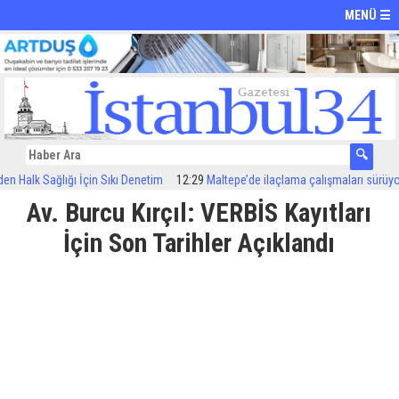
MENÜ ☰
 Sağlığı İçin Sıkı Denetim
12:29
Maltepe’de ilaçlama çalışmaları sürüyor
12:2
Av. Burcu Kırçıl: VERBİS Kayıtları
İçin Son Tarihler Açıklandı