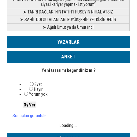
siyasi kariyer yapmak istiyorum”
➤ TANRI DAĞLARI’NIN FATİH’İ HÜSEYİN NİHAL ATSIZ
➤ SAHİL DOLGU ALANLARI BÜYÜKŞEHİR YETKİSİNDEDİR
➤ Ağrılı Umut ya da Umut İnci
YAZARLAR
ANKET
Yeni tasarımı beğendiniz mi?
Evet
Hayır
Yorum yok
Sonuçları görüntüle
Loading ...