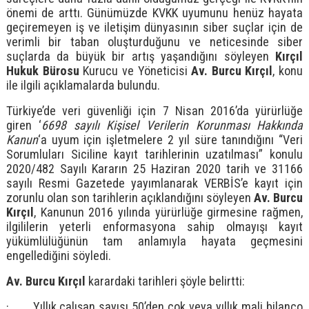
önemi de arttı. Günümüzde KVKK uyumunu henüz hayata
geçiremeyen iş ve iletişim dünyasının siber suçlar için de
verimli bir taban oluşturduğunu ve neticesinde siber
suçlarda da büyük bir artış yaşandığını söyleyen
Kırçıl
Hukuk Bürosu
Kurucu ve Yöneticisi
Av. Burcu Kırçıl
, konu
ile ilgili açıklamalarda bulundu.
Türkiye’de veri güvenliği için 7 Nisan 2016’da yürürlüğe
giren ‘
6698 sayılı Kişisel Verilerin Korunması Hakkında
Kanun
‘a uyum için işletmelere 2 yıl süre tanındığını “Veri
Sorumluları Siciline kayıt tarihlerinin uzatılması” konulu
2020/482 Sayılı Kararın 25 Haziran 2020 tarih ve 31166
sayılı Resmi Gazetede yayımlanarak VERBİS’e kayıt için
zorunlu olan son tarihlerin açıklandığını söyleyen
Av. Burcu
Kırçıl
, Kanunun 2016 yılında yürürlüğe girmesine rağmen,
ilgililerin yeterli enformasyona sahip olmayışı kayıt
yükümlülüğünün tam anlamıyla hayata geçmesini
engellediğini söyledi.
Av. Burcu Kırçıl
karardaki tarihleri şöyle belirtti:
· Yıllık çalışan sayısı 50’den çok veya yıllık mali bilanço