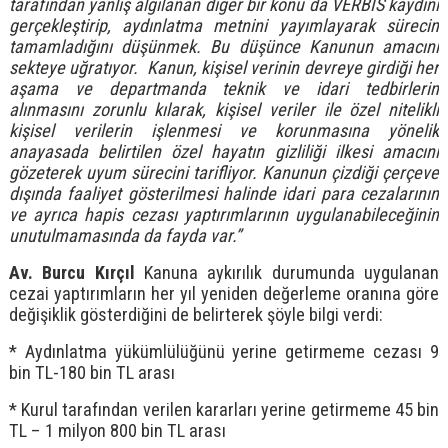
tarafından yanlış algılanan diğer bir konu da VERBİS kaydını
gerçekleştirip, aydınlatma metnini yayımlayarak sürecin
tamamladığını düşünmek. Bu düşünce Kanunun amacını
sekteye uğratıyor. Kanun, kişisel verinin devreye girdiği her
aşama ve departmanda teknik ve idari tedbirlerin
alınmasını zorunlu kılarak, kişisel veriler ile özel nitelikli
kişisel verilerin işlenmesi ve korunmasına yönelik
anayasada belirtilen özel hayatın gizliliği ilkesi amacını
gözeterek uyum sürecini tarifliyor. Kanunun çizdiği çerçeve
dışında faaliyet gösterilmesi halinde idari para cezalarının
ve ayrıca hapis cezası yaptırımlarının uygulanabileceğinin
unutulmamasında da fayda var.”
Av. Burcu Kırçıl
Kanuna aykırılık durumunda uygulanan
cezai yaptırımların her yıl yeniden değerleme oranına göre
değişiklik gösterdiğini de belirterek şöyle bilgi verdi:
* Aydınlatma yükümlülüğünü yerine getirmeme cezası 9
bin TL-180 bin TL arası
* Kurul tarafından verilen kararları yerine getirmeme 45 bin
TL – 1 milyon 800 bin TL arası