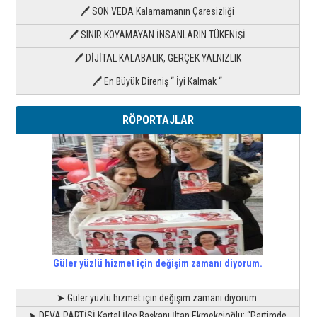
🖊 SON VEDA Kalamamanın Çaresizliği
🖊 SINIR KOYAMAYAN İNSANLARIN TÜKENİŞİ
🖊 DİJİTAL KALABALIK, GERÇEK YALNIZLIK
🖊 En Büyük Direniş “ İyi Kalmak “
RÖPORTAJLAR
Güler yüzlü hizmet için değişim zamanı diyorum.
➤ Güler yüzlü hizmet için değişim zamanı diyorum.
➤ DEVA PARTİSİ Kartal İlçe Başkanı İltan Ekmekçioğlu; “Partimde