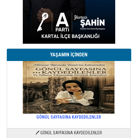
YAŞAMIN İÇİNDEN
GÖNÜL SAYFASINA KAYDEDİLENLER
🖊 GÖNÜL SAYFASINA KAYDEDİLENLER