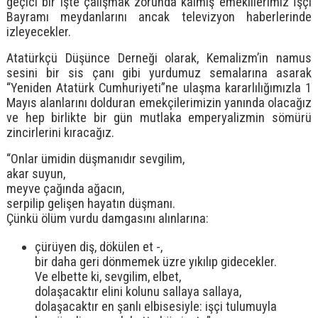
geçici bir işte çalışmak zorunda kalmış emeklilerimiz İşçi
Bayramı meydanlarını ancak televizyon haberlerinde
izleyecekler.
Atatürkçü Düşünce Derneği olarak, Kemalizm’in namus
sesini bir sis çanı gibi yurdumuz semalarına asarak
“Yeniden Atatürk Cumhuriyeti”ne ulaşma kararlılığımızla 1
Mayıs alanlarını dolduran emekçilerimizin yanında olacağız
ve hep birlikte bir gün mutlaka emperyalizmin sömürü
zincirlerini kıracağız.
“Onlar ümidin düşmanıdır sevgilim,
akar suyun,
meyve çağında ağacın,
serpilip gelişen hayatın düşmanı.
Çünkü ölüm vurdu damgasını alınlarına:
çürüyen diş, dökülen et -,
bir daha geri dönmemek üzre yıkılıp gidecekler.
Ve elbette ki, sevgilim, elbet,
dolaşacaktır elini kolunu sallaya sallaya,
dolaşacaktır en şanlı elbisesiyle: işçi tulumuyla