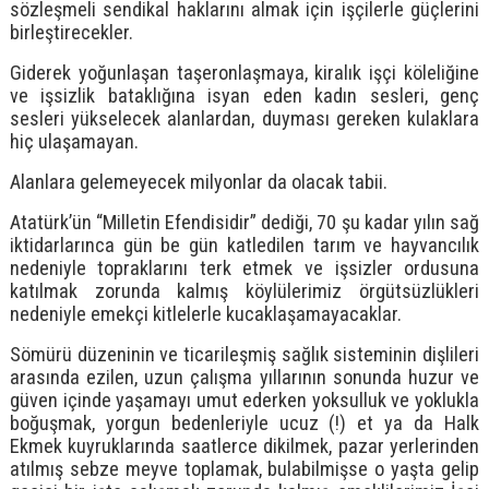
sözleşmeli sendikal haklarını almak için işçilerle güçlerini
birleştirecekler.
Giderek yoğunlaşan taşeronlaşmaya, kiralık işçi köleliğine
ve işsizlik bataklığına isyan eden kadın sesleri, genç
sesleri yükselecek alanlardan, duyması gereken kulaklara
hiç ulaşamayan.
Alanlara gelemeyecek milyonlar da olacak tabii.
Atatürk’ün “Milletin Efendisidir” dediği, 70 şu kadar yılın sağ
iktidarlarınca gün be gün katledilen tarım ve hayvancılık
nedeniyle topraklarını terk etmek ve işsizler ordusuna
katılmak zorunda kalmış köylülerimiz örgütsüzlükleri
nedeniyle emekçi kitlelerle kucaklaşamayacaklar.
Sömürü düzeninin ve ticarileşmiş sağlık sisteminin dişlileri
arasında ezilen, uzun çalışma yıllarının sonunda huzur ve
güven içinde yaşamayı umut ederken yoksulluk ve yoklukla
boğuşmak, yorgun bedenleriyle ucuz (!) et ya da Halk
Ekmek kuyruklarında saatlerce dikilmek, pazar yerlerinden
atılmış sebze meyve toplamak, bulabilmişse o yaşta gelip