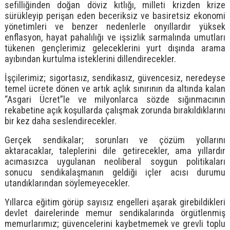
sefilliğinden doğan döviz kıtlığı, milleti krizden krize
sürükleyip perişan eden beceriksiz ve basiretsiz ekonomi
yönetimleri ve benzer nedenlerle onyıllardır yüksek
enflasyon, hayat pahalılığı ve işsizlik sarmalında umutları
tükenen gençlerimiz geleceklerini yurt dışında arama
ayıbından kurtulma isteklerini dillendirecekler.
İşçilerimiz; sigortasız, sendikasız, güvencesiz, neredeyse
temel ücrete dönen ve artık açlık sınırının da altında kalan
“Asgari Ücret”le ve milyonlarca sözde sığınmacının
rekabetine açık koşullarda çalışmak zorunda bırakıldıklarını
bir kez daha seslendirecekler.
Gerçek sendikalar; sorunları ve çözüm yollarını
aktaracaklar, taleplerini dile getirecekler, ama yıllardır
acımasızca uygulanan neoliberal soygun politikaları
sonucu sendikalaşmanın geldiği içler acısı durumu
utandıklarından söylemeyecekler.
Yıllarca eğitim görüp sayısız engelleri aşarak girebildikleri
devlet dairelerinde memur sendikalarında örgütlenmiş
memurlarımız; güvencelerini kaybetmemek ve grevli toplu