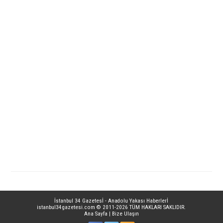
İstanbul 34 Gazetesİ - Anadolu Yakası Haberlerİ
istanbul34gazetesi.com
© 2011-2026 TÜM HAKLARI SAKLIDIR.
Ana Sayfa
|
Bize Ulaşın