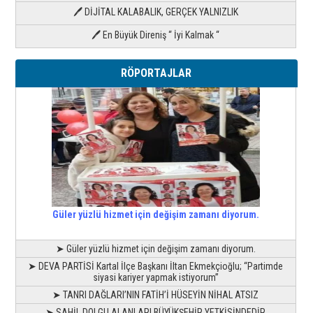
🖊 DİJİTAL KALABALIK, GERÇEK YALNIZLIK
🖊 En Büyük Direniş “ İyi Kalmak “
RÖPORTAJLAR
Güler yüzlü hizmet için değişim zamanı diyorum.
➤ Güler yüzlü hizmet için değişim zamanı diyorum.
➤ DEVA PARTİSİ Kartal İlçe Başkanı İltan Ekmekçioğlu; “Partimde
siyasi kariyer yapmak istiyorum”
➤ TANRI DAĞLARI’NIN FATİH’İ HÜSEYİN NİHAL ATSIZ
➤ SAHİL DOLGU ALANLARI BÜYÜKŞEHİR YETKİSİNDEDİR