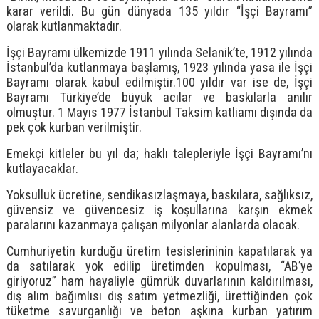
karar verildi. Bu gün dünyada 135 yıldır “İşçi Bayramı”
olarak kutlanmaktadır.
İşçi Bayramı ülkemizde 1911 yılında Selanik’te, 1912 yılında
İstanbul’da kutlanmaya başlamış, 1923 yılında yasa ile İşçi
Bayramı olarak kabul edilmiştir.100 yıldır var ise de, İşçi
Bayramı Türkiye’de büyük acılar ve baskılarla anılır
olmuştur. 1 Mayıs 1977 İstanbul Taksim katliamı dışında da
pek çok kurban verilmiştir.
Emekçi kitleler bu yıl da; haklı talepleriyle İşçi Bayramı’nı
kutlayacaklar.
Yoksulluk ücretine, sendikasızlaşmaya, baskılara, sağlıksız,
güvensiz ve güvencesiz iş koşullarına karşın ekmek
paralarını kazanmaya çalışan milyonlar alanlarda olacak.
Cumhuriyetin kurduğu üretim tesislerininin kapatılarak ya
da satılarak yok edilip üretimden kopulması, “AB’ye
giriyoruz” ham hayaliyle gümrük duvarlarının kaldırılması,
dış alım bağımlısı dış satım yetmezliği, ürettiğinden çok
tüketme savurganlığı ve beton aşkına kurban yatırım