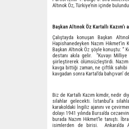
Altınok Öz, Türkiye’nin içinde bulund
Başkan Altınok Öz Kartallı Kazım’ı a
Çalıştayda konuşan Başkan Altınok 
Hapishanedeyken Nazım Hikmet’in Kart
Başkan Altınok Öz şöyle konuştu: “ K
destanı akıla gelir. “Kuvayı Milli
şiirleştirerek ölümsüzleştirdi. Nazı
kavga bittiği zaman, ne çiftlik sahib
kavgadan sonra Kartal’da bahçıvan’ de
Biz de Kartallı Kazım kimdir, nedir di
silahlar gelecekti. İstanbul’a silah
karakoldaki İngiliz ajanını ve çevirme
dolayı 1941 yılında Bursa’da cezaevin
burada Nazım Hikmet’le tanıştı. İbr
isimlerden de birisi. Ankara’da At