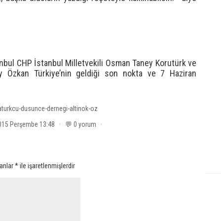
nbul CHP İstanbul Milletvekili Osman Taney Korutürk ve
ay Özkan Türkiye’nin geldiği son nokta ve 7 Haziran
aturkcu-dusunce-dernegi-altinok-oz
2015 Perşembe 13:48 · 💬 0 yorum ·
lanlar
*
ile işaretlenmişlerdir