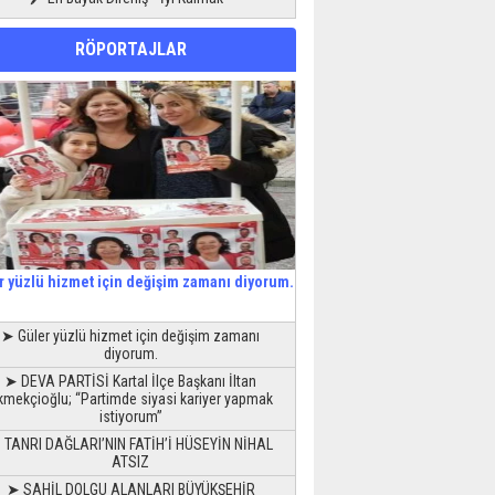
RÖPORTAJLAR
r yüzlü hizmet için değişim zamanı diyorum.
➤ Güler yüzlü hizmet için değişim zamanı
diyorum.
➤ DEVA PARTİSİ Kartal İlçe Başkanı İltan
kmekçioğlu; “Partimde siyasi kariyer yapmak
istiyorum”
 TANRI DAĞLARI’NIN FATİH’İ HÜSEYİN NİHAL
ATSIZ
➤ SAHİL DOLGU ALANLARI BÜYÜKŞEHİR