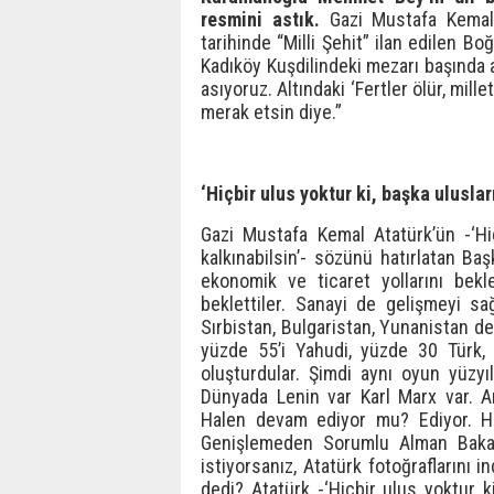
resmini astık.
Gazi Mustafa Kemal 
tarihinde “Milli Şehit” ilan edilen 
Kadıköy Kuşdilindeki mezarı başında
asıyoruz. Altındaki ‘Fertler ölür, mill
merak etsin diye.”
‘Hiçbir ulus yoktur ki, başka uluslar
Gazi Mustafa Kemal Atatürk’ün -‘Hiç
kalkınabilsin’- sözünü hatırlatan Ba
ekonomik ve ticaret yollarını bekle
beklettiler. Sanayi de gelişmeyi sağ
Sırbistan, Bulgaristan, Yunanistan de
yüzde 55’i Yahudi, yüzde 30 Türk
oluşturdular. Şimdi aynı oyun yüzyı
Dünyada Lenin var Karl Marx var. An
Halen devam ediyor mu? Ediyor. Hafı
Genişlemeden Sorumlu Alman Bakan
istiyorsanız, Atatürk fotoğraflarını 
dedi? Atatürk -‘Hiçbir ulus yoktur ki