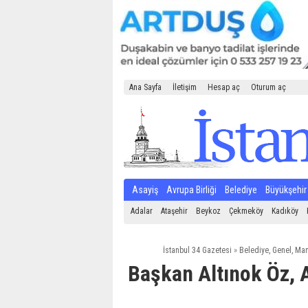
Ana Sayfa
İletişim
Hesap aç
Oturum aç
Asayiş
Avrupa Birliği
Belediye
Büyükşehir
Adalar
Ataşehir
Beykoz
Çekmeköy
Kadıköy
İstanbul 34 Gazetesi
»
Belediye
,
Genel
,
Man
Başkan Altınok Öz, 