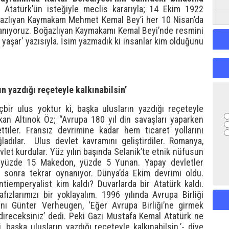
Atatürk’ün isteğiyle meclis kararıyla; 14 Ekim 1922
Boğazlıyan Kaymakam Mehmet Kemal Bey’i her 10 Nisan’da
 anıyoruz. Boğazlıyan Kaymakamı Kemal Beyi’nde resmini
et yaşar’ yazısıyla. İsim yazmadık ki insanlar kim olduğunu
ın yazdığı reçeteyle kalkınabilsin’
bir ulus yoktur ki, başka ulusların yazdığı reçeteyle
şkan Altınok Öz; “Avrupa 180 yıl din savaşları yaparken
ttiler. Fransız devrimine kadar hem ticaret yollarını
ladılar. Ulus devlet kavramını geliştirdiler. Romanya,
vlet kurdular. Yüz yılın başında Selanik’te etnik nüfusun
, yüzde 15 Makedon, yüzde 5 Yunan. Yapay devletler
l sonra tekrar oynanıyor. Dünya’da Ekim devrimi oldu.
tiemperyalist kim kaldı? Duvarlarda bir Atatürk kaldı.
zlarımızı bir yoklayalım. 1996 yılında Avrupa Birliği
ı Günter Verheugen, ‘Eğer Avrupa Birliği’ne girmek
indireceksiniz’ dedi. Peki Gazi Mustafa Kemal Atatürk ne
, başka ulusların yazdığı reçeteyle kalkınabilsin.’- diye