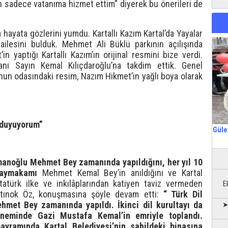
n sadece vatanıma hizmet ettim” diyerek bu önerileri de
 hayata gözlerini yumdu. Kartallı Kazım Kartal’da Yayalar
 ailesini bulduk. Mehmet Ali Büklü parkının açılışında
in yaptığı Kartallı Kazım’ın orijinal resmini bize verdi.
nı Sayın Kemal Kılıçdaroğlu’na takdim ettik. Genel
nun odasındaki resim, Nazım Hikmet’in yağlı boya olarak
 duyuyorum”
Güle
amanoğlu Mehmet Bey zamanında yapıldığını, her yıl 10
 Kaymakamı
Mehmet Kemal Bey’in anıldığını ve Kartal
tatürk ilke ve inkılâplarından katiyen taviz vermeden
E
 Altınok Öz, konuşmasına şöyle devam etti:
“
Türk Dil
hmet Bey zamanında yapıldı. İkinci dil kurultayı da
➤
neminde Gazi Mustafa Kemal’in emriyle toplandı.
yramında Kartal Belediyesi’nin sahildeki binasına