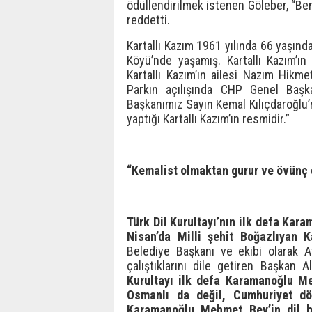
ödüllendirilmek istenen Göleber, “Be
reddetti.
Kartallı Kazım 1961 yılında 66 yaşında
Köyü’nde yaşamış. Kartallı Kazım’ın
Kartallı Kazım’ın ailesi Nazım Hikmet’
Parkın açılışında CHP Genel Başka
Başkanımız Sayın Kemal Kılıçdaroğlu’
yaptığı Kartallı Kazım’ın resmidir.”
“Kemalist olmaktan gurur ve övünç
Türk Dil Kurultayı’nın ilk defa Kar
Nisan’da Milli şehit Boğazlıyan
Belediye Başkanı ve ekibi olarak A
çalıştıklarını dile getiren Başkan
Kurultayı ilk defa Karamanoğlu Me
Osmanlı da değil, Cumhuriyet dö
Karamanoğlu Mehmet Bey’in dil ba