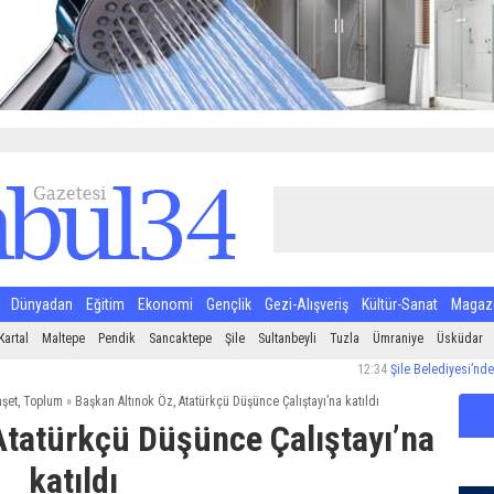
Dünyadan
Eğitim
Ekonomi
Gençlik
Gezi-Alışveriş
Kültür-Sanat
Magaz
Kartal
Maltepe
Pendik
Sancaktepe
Şile
Sultanbeyli
Tuzla
Ümraniye
Üsküdar
12:34
Şile Belediyesi’nden Halk Sağ
şet
,
Toplum
»
Başkan Altınok Öz, Atatürkçü Düşünce Çalıştayı’na katıldı
Atatürkçü Düşünce Çalıştayı’na
katıldı