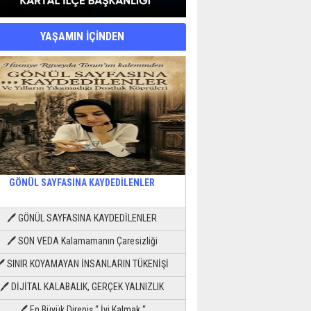
YAŞAMIN İÇİNDEN
GÖNÜL SAYFASINA KAYDEDİLENLER
🖊 GÖNÜL SAYFASINA KAYDEDİLENLER
🖊 SON VEDA Kalamamanın Çaresizliği
🖊 SINIR KOYAMAYAN İNSANLARIN TÜKENİŞİ
🖊 DİJİTAL KALABALIK, GERÇEK YALNIZLIK
🖊 En Büyük Direniş “ İyi Kalmak “