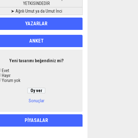
YETKİSİNDEDİR
➤ Ağrılı Umut ya da Umut İnci
YAZARLAR
ANKET
Yeni tasarımı beğendiniz mi?
Evet
Hayır
Yorum yok
Sonuçlar
PİYASALAR