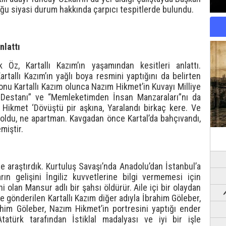
uğu siyasi durum hakkında çarpıcı tespitlerde bulundu.
nlattı
Öz, Kartallı Kazım’ın yaşamından kesitleri anlattı.
allı Kazım’ın yağlı boya resmini yaptığını da belirten
onu Kartallı Kazım olunca Nazım Hikmet’in Kuvayı Milliye
ye Destanı” ve “Memleketimden İnsan Manzaraları”nı da
m Hikmet ‘Dövüştü pir aşkına, Yaralandı birkaç kere. Ve
i oldu, ne apartman. Kavgadan önce Kartal’da bahçıvandı,
miştir.
ye araştırdık. Kurtuluş Savaşı’nda Anadolu’dan İstanbul’a
ların gelişini İngiliz kuvvetlerine bilgi vermemesi için
ni olan Mansur adlı bir şahsı öldürür. Aile içi bir olaydan
e gönderilen Kartallı Kazım diğer adıyla İbrahim Göleber,
ahim Göleber, Nazım Hikmet’in portresini yaptığı ender
atürk tarafından İstiklal madalyası ve iyi bir işle