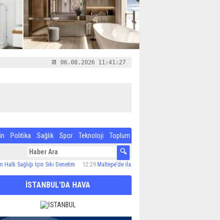
📆 06.08.2026 11:41:28
in
Politika
Sağlık
Spor
Teknoloji
Toplum
lığı İçin Sıkı Denetim
12:29
Maltepe’de ilaçlama çalışmaları sürüyor
12:24
Özel Çocuk
İSTANBUL'DA HAVA