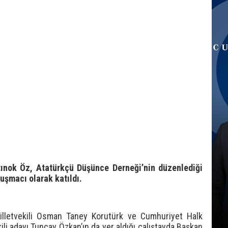
tınok Öz, Atatürkçü Düşünce Derneği’nin düzenlediği
uşmacı olarak katıldı.
illetvekili Osman Taney Korutürk ve Cumhuriyet Halk
ekili adayı Tuncay Özkan’ın da yer aldığı çalıştayda Başkan