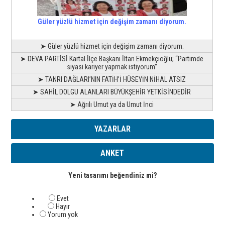
Güler yüzlü hizmet için değişim zamanı diyorum.
➤ Güler yüzlü hizmet için değişim zamanı diyorum.
➤ DEVA PARTİSİ Kartal İlçe Başkanı İltan Ekmekçioğlu; “Partimde
siyasi kariyer yapmak istiyorum”
➤ TANRI DAĞLARI’NIN FATİH’İ HÜSEYİN NİHAL ATSIZ
➤ SAHİL DOLGU ALANLARI BÜYÜKŞEHİR YETKİSİNDEDİR
➤ Ağrılı Umut ya da Umut İnci
YAZARLAR
ANKET
Yeni tasarımı beğendiniz mi?
Evet
Hayır
Yorum yok