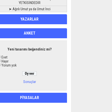
YETKİSİNDEDİR
➤ Ağrılı Umut ya da Umut İnci
YAZARLAR
ANKET
Yeni tasarımı beğendiniz mi?
Evet
Hayır
Yorum yok
Sonuçlar
PİYASALAR