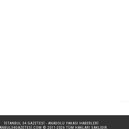
İSTANBUL 34 GAZETESİ - ANADOLU YAKASI HABERLERİ
TANBUL34GAZETESI.COM
© 2011-2026 TÜM HAKLARI SAKLIDIR.