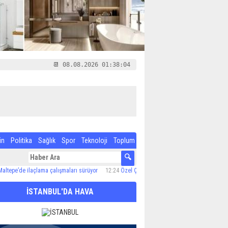
📆 08.08.2026 01:38:05
in
Politika
Sağlık
Spor
Teknoloji
Toplum
e ilaçlama çalışmaları sürüyor
12:24
Özel Çocuk ve Aile Akademisi’nde 60 Çocuğa Hizmet
İSTANBUL'DA HAVA