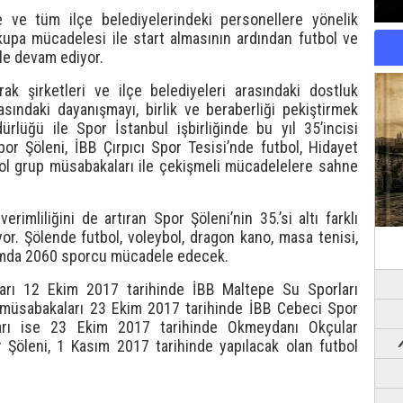
ne ve tüm ilçe belediyelerindeki personellere yönelik
kupa mücadelesi ile start almasının ardından futbol ve
ile devam ediyor.
rak şirketleri ve ilçe belediyeleri arasındaki dostluk
sındaki dayanışmayı, birlik ve beraberliği pekiştirmek
lüğü ile Spor İstanbul işbirliğinde bu yıl 35’incisi
r Şöleni, İBB Çırpıcı Spor Tesisi’nde futbol, Hidayet
ol grup müsabakaları ile çekişmeli mücadelelere sahne
rimliliğini de artıran Spor Şöleni’nin 35.’si altı farklı
yor. Şölende futbol, voleybol, dragon kano, masa tenisi,
amda 2060 sporcu mücadele edecek.
arı 12 Ekim 2017 tarihinde İBB Maltepe Su Sporları
müsabakaları 23 Ekim 2017 tarihinde İBB Cebeci Spor
arı ise 23 Ekim 2017 tarihinde Okmeydanı Okçular
r Şöleni, 1 Kasım 2017 tarihinde yapılacak olan futbol