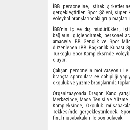
İBB personeline, iştirak şirketleri
gerçekleştirilen Spor Şöleni, süper 
voleybol branşlarındaki grup maçları 
İBB’nin iç ve dış müdürlükleri, işti
bağlarını güçlendirmek, personel ara
amacıyla İBB Gençlik ve Spor Müdür
düzenlenen İBB Başkanlık Kupası Spo
Türkoğlu Spor Kompleksi’nde voleyb
oluyor.
Çalışan personelin motivasyonu ile ve
branşta sporculara ev sahipliği yapı
okçuluk ve yüzme branşlarında topl
Organizasyonda Dragon Kano yarışl
Merkezinde, Masa Tenisi ve Yüzme 
Kompleksinde, Okçuluk müsabakal
Tekkesi’nde gerçekleştirilecek. Spo
final müsabakaları ile son bulacak.