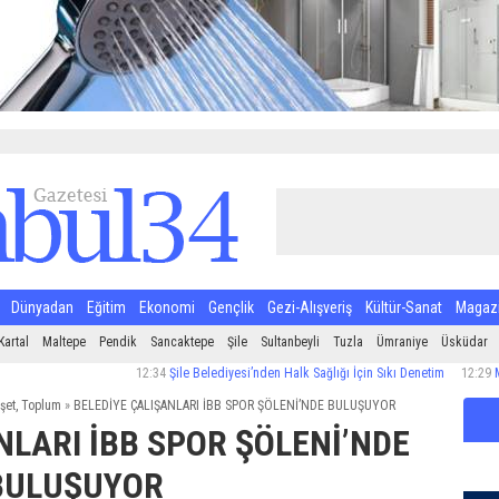
Dünyadan
Eğitim
Ekonomi
Gençlik
Gezi-Alışveriş
Kültür-Sanat
Magaz
Kartal
Maltepe
Pendik
Sancaktepe
Şile
Sultanbeyli
Tuzla
Ümraniye
Üsküdar
12:34
Şile Belediyesi’nden Halk Sağlığı İçin Sıkı Denetim
12:29
Maltepe’d
şet
,
Toplum
»
BELEDİYE ÇALIŞANLARI İBB SPOR ŞÖLENİ’NDE BULUŞUYOR
NLARI İBB SPOR ŞÖLENİ’NDE
BULUŞUYOR