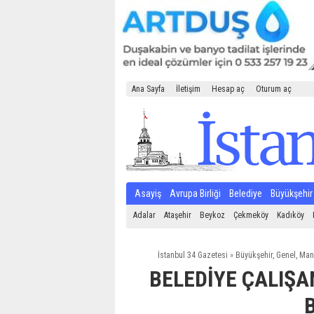
Ana Sayfa
İletişim
Hesap aç
Oturum aç
Asayiş
Avrupa Birliği
Belediye
Büyükşehir
Adalar
Ataşehir
Beykoz
Çekmeköy
Kadıköy
İstanbul 34 Gazetesi
»
Büyükşehir
,
Genel
,
Man
BELEDİYE ÇALIŞA