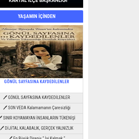
YAŞAMIN İÇİNDEN
GÖNÜL SAYFASINA KAYDEDİLENLER
🖊 GÖNÜL SAYFASINA KAYDEDİLENLER
🖊 SON VEDA Kalamamanın Çaresizliği
🖊 SINIR KOYAMAYAN İNSANLARIN TÜKENİŞİ
🖊 DİJİTAL KALABALIK, GERÇEK YALNIZLIK
🖊 En Büyük Direniş “ İyi Kalmak “