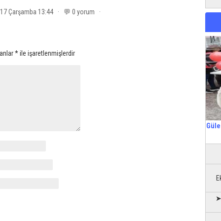
017 Çarşamba 13:44 · 💬 0 yorum ·
lanlar
*
ile işaretlenmişlerdir
Güle
E
➤