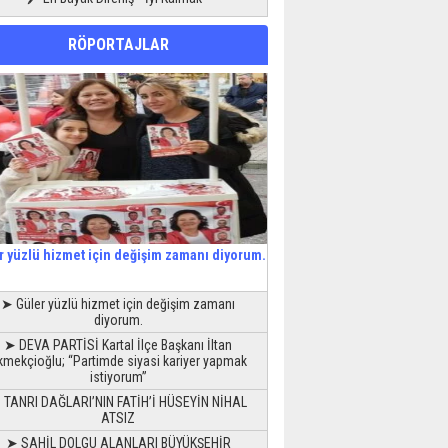
RÖPORTAJLAR
r yüzlü hizmet için değişim zamanı diyorum.
➤ Güler yüzlü hizmet için değişim zamanı
diyorum.
➤ DEVA PARTİSİ Kartal İlçe Başkanı İltan
kmekçioğlu; “Partimde siyasi kariyer yapmak
istiyorum”
 TANRI DAĞLARI’NIN FATİH’İ HÜSEYİN NİHAL
ATSIZ
➤ SAHİL DOLGU ALANLARI BÜYÜKŞEHİR