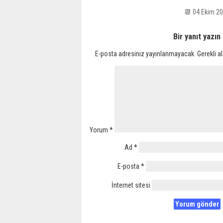
📆 04 Ekim 2
Bir yanıt yazın
E-posta adresiniz yayınlanmayacak.
Gerekli a
Yorum
*
Ad
*
E-posta
*
İnternet sitesi