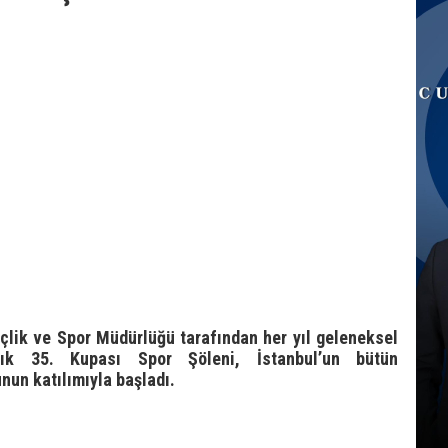
çlik ve Spor Müdürlüğü tarafından her yıl geleneksel
ık 35. Kupası Spor Şöleni, İstanbul’un bütün
nun katılımıyla başladı.