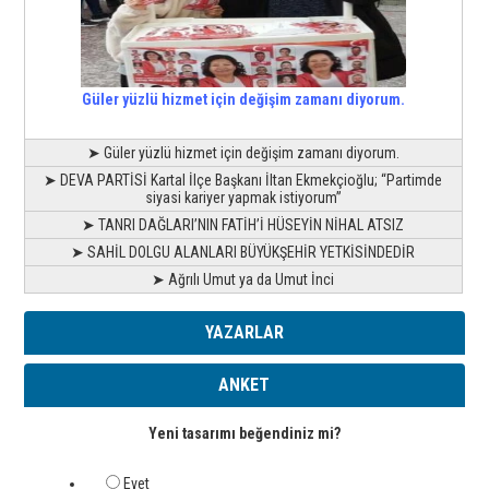
Güler yüzlü hizmet için değişim zamanı diyorum.
➤ Güler yüzlü hizmet için değişim zamanı diyorum.
➤ DEVA PARTİSİ Kartal İlçe Başkanı İltan Ekmekçioğlu; “Partimde
siyasi kariyer yapmak istiyorum”
➤ TANRI DAĞLARI’NIN FATİH’İ HÜSEYİN NİHAL ATSIZ
➤ SAHİL DOLGU ALANLARI BÜYÜKŞEHİR YETKİSİNDEDİR
➤ Ağrılı Umut ya da Umut İnci
YAZARLAR
ANKET
Yeni tasarımı beğendiniz mi?
Evet