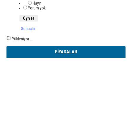
Hayır
Yorum yok
Sonuçlar
Yükleniyor ...
PİYASALAR