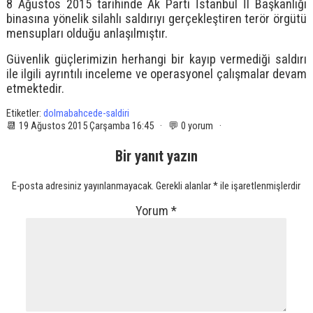
8 Ağustos 2015 tarihinde Ak Parti İstanbul İl Başkanlığı
binasına yönelik silahlı saldırıyı gerçekleştiren terör örgütü
mensupları olduğu anlaşılmıştır.
Güvenlik güçlerimizin herhangi bir kayıp vermediği saldırı
ile ilgili ayrıntılı inceleme ve operasyonel çalışmalar devam
etmektedir.
Etiketler:
dolmabahcede-saldiri
📆 19 Ağustos 2015 Çarşamba 16:45 · 💬 0 yorum ·
Bir yanıt yazın
E-posta adresiniz yayınlanmayacak.
Gerekli alanlar
*
ile işaretlenmişlerdir
Yorum
*