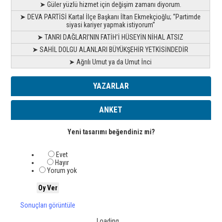
➤ Güler yüzlü hizmet için değişim zamanı diyorum.
➤ DEVA PARTİSİ Kartal İlçe Başkanı İltan Ekmekçioğlu; “Partimde
siyasi kariyer yapmak istiyorum”
➤ TANRI DAĞLARI’NIN FATİH’İ HÜSEYİN NİHAL ATSIZ
➤ SAHİL DOLGU ALANLARI BÜYÜKŞEHİR YETKİSİNDEDİR
➤ Ağrılı Umut ya da Umut İnci
YAZARLAR
ANKET
Yeni tasarımı beğendiniz mi?
Evet
Hayır
Yorum yok
Sonuçları görüntüle
Loading ...