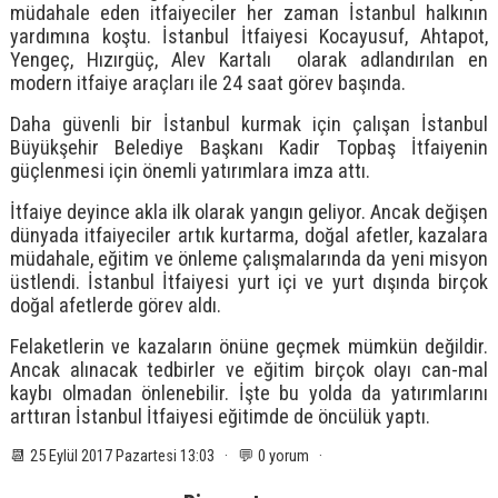
müdahale eden itfaiyeciler her zaman İstanbul halkının
yardımına koştu. İstanbul İtfaiyesi Kocayusuf, Ahtapot,
Yengeç, Hızırgüç, Alev Kartalı olarak adlandırılan en
modern itfaiye araçları ile 24 saat görev başında.
Daha güvenli bir İstanbul kurmak için çalışan İstanbul
Büyükşehir Belediye Başkanı Kadir Topbaş İtfaiyenin
güçlenmesi için önemli yatırımlara imza attı.
İtfaiye deyince akla ilk olarak yangın geliyor. Ancak değişen
dünyada itfaiyeciler artık kurtarma, doğal afetler, kazalara
müdahale, eğitim ve önleme çalışmalarında da yeni misyon
üstlendi. İstanbul İtfaiyesi yurt içi ve yurt dışında birçok
doğal afetlerde görev aldı.
Felaketlerin ve kazaların önüne geçmek mümkün değildir.
Ancak alınacak tedbirler ve eğitim birçok olayı can-mal
kaybı olmadan önlenebilir. İşte bu yolda da yatırımlarını
arttıran İstanbul İtfaiyesi eğitimde de öncülük yaptı.
📆 25 Eylül 2017 Pazartesi 13:03 · 💬 0 yorum ·