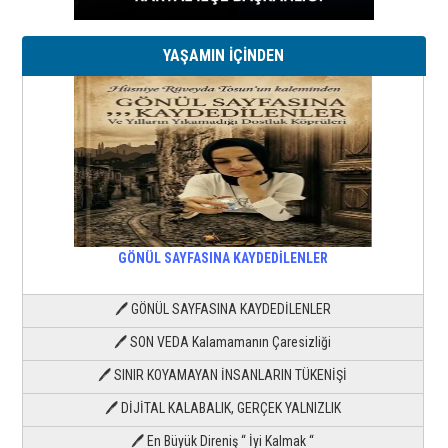
YAŞAMIN İÇİNDEN
GÖNÜL SAYFASINA KAYDEDİLENLER
🖊 GÖNÜL SAYFASINA KAYDEDİLENLER
🖊 SON VEDA Kalamamanın Çaresizliği
🖊 SINIR KOYAMAYAN İNSANLARIN TÜKENİŞİ
🖊 DİJİTAL KALABALIK, GERÇEK YALNIZLIK
🖊 En Büyük Direniş “ İyi Kalmak “