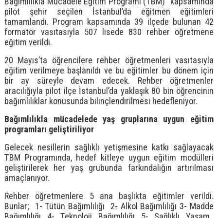
Bağımlılıkla Mücadele Eğitim Programı (TBM)” kapsamında
pilot şehir seçilen İstanbul’da eğitmen eğitimleri
tamamlandı. Program kapsamında 39 ilçede bulunan 42
formatör vasıtasıyla 507 lisede 830 rehber öğretmene
eğitim verildi.
20 Mayıs’ta öğrencilere rehber öğretmenleri vasıtasıyla
eğitim verilmeye başlanıldı ve bu eğitimler bu dönem için
bir ay süreyle devam edecek. Rehber öğretmenler
aracılığıyla pilot ilçe İstanbul’da yaklaşık 80 bin öğrencinin
bağımlılıklar konusunda bilinçlendirilmesi hedefleniyor.
Bağımlılıkla mücadelede yaş gruplarına uygun eğitim
programları geliştiriliyor
Gelecek nesillerin sağlıklı yetişmesine katkı sağlayacak
TBM Programında, hedef kitleye uygun eğitim modülleri
geliştirilerek her yaş grubunda farkındalığın artırılması
amaçlanıyor.
Rehber öğretmenlere 5 ana başlıkta eğitimler verildi.
Bunlar; 1- Tütün Bağımlılığı 2- Alkol Bağımlılığı 3- Madde
Bağımlılığı 4- Teknoloji Bağımlılığı 5- Sağlıklı Yaşam.