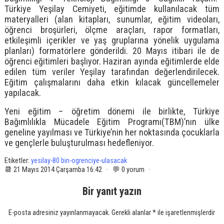
Türkiye Yeşilay Cemiyeti, eğitimde kullanılacak tüm
materyalleri (alan kitapları, sunumlar, eğitim videoları,
öğrenci broşürleri, ölçme araçları, rapor formatları,
etkileşimli içerikler ve yaş gruplarına yönelik uygulama
planları) formatörlere gönderildi. 20 Mayıs itibari ile de
öğrenci eğitimleri başlıyor. Haziran ayında eğitimlerde elde
edilen tüm veriler Yeşilay tarafından değerlendirilecek.
Eğitim çalışmalarını daha etkin kılacak güncellemeler
yapılacak.
Yeni eğitim – öğretim dönemi ile birlikte, Türkiye
Bağımlılıkla Mücadele Eğitim Programı(TBM)’nın ülke
geneline yayılması ve Türkiye’nin her noktasında çocuklarla
ve gençlerle buluşturulması hedefleniyor.
Etiketler:
yesilay-80 bin-ogrenciye-ulasacak
📆 21 Mayıs 2014 Çarşamba 16:42 · 💬 0 yorum ·
Bir yanıt yazın
E-posta adresiniz yayınlanmayacak.
Gerekli alanlar
*
ile işaretlenmişlerdir