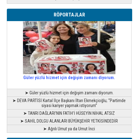
RÖPORTAJLAR
Güler yüzlü hizmet için değişim zamanı diyorum.
➤ Güler yüzlü hizmet için değişim zamanı diyorum.
➤ DEVA PARTİSİ Kartal İlçe Başkanı İltan Ekmekçioğlu; “Partimde
siyasi kariyer yapmak istiyorum”
➤ TANRI DAĞLARI’NIN FATİH’İ HÜSEYİN NİHAL ATSIZ
➤ SAHİL DOLGU ALANLARI BÜYÜKŞEHİR YETKİSİNDEDİR
➤ Ağrılı Umut ya da Umut İnci