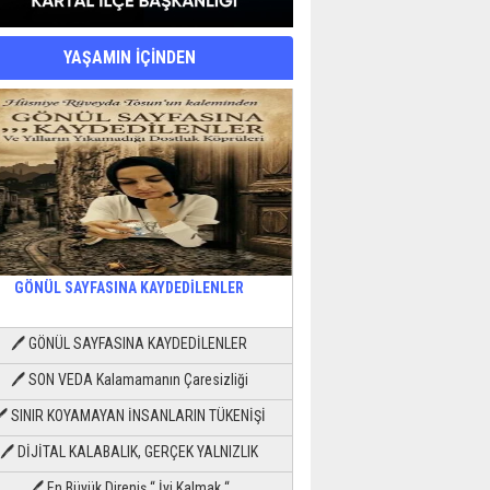
YAŞAMIN İÇİNDEN
GÖNÜL SAYFASINA KAYDEDİLENLER
🖊 GÖNÜL SAYFASINA KAYDEDİLENLER
🖊 SON VEDA Kalamamanın Çaresizliği
🖊 SINIR KOYAMAYAN İNSANLARIN TÜKENİŞİ
🖊 DİJİTAL KALABALIK, GERÇEK YALNIZLIK
🖊 En Büyük Direniş “ İyi Kalmak “