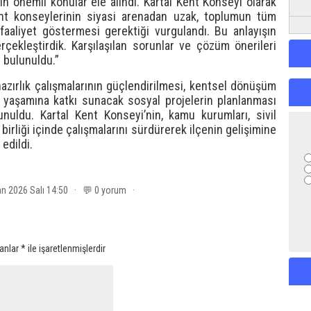
kin önemli konular ele alındı. Kartal Kent Konseyi olarak
Kent konseylerinin siyasi arenadan uzak, toplumun tüm
faaliyet göstermesi gerektiği vurgulandı. Bu anlayışın
rçekleştirdik. Karşılaşılan sorunlar ve çözüm önerileri
 bulunuldu.”
 hazırlık çalışmalarının güçlendirilmesi, kentsel dönüşüm
t yaşamına katkı sunacak sosyal projelerin planlanması
unuldu. Kartal Kent Konseyi’nin, kamu kurumları, sivil
 birliği içinde çalışmalarını sürdürerek ilçenin gelişimine
edildi.
an 2026 Salı 14:50 · 💬 0 yorum ·
lanlar
*
ile işaretlenmişlerdir