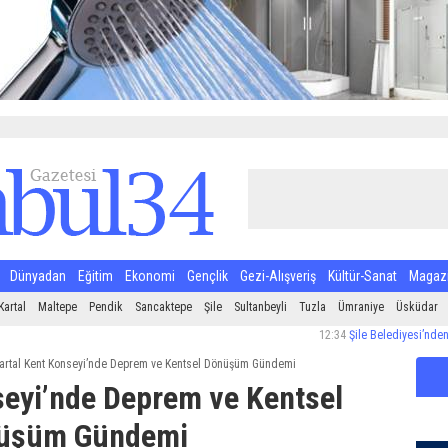
Dünyadan
Eğitim
Ekonomi
Gençlik
Gezi-Alışveriş
Kültür-Sanat
Magaz
Kartal
Maltepe
Pendik
Sancaktepe
Şile
Sultanbeyli
Tuzla
Ümraniye
Üsküdar
12:34
Şile Belediyesi’nden Halk Sağlığ
artal Kent Konseyi’nde Deprem ve Kentsel Dönüşüm Gündemi
seyi’nde Deprem ve Kentsel
üşüm Gündemi