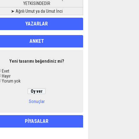
YETKİSİNDEDİR
➤ Ağrılı Umut ya da Umut İnci
YAZARLAR
ANKET
Yeni tasarımı beğendiniz mi?
Evet
Hayır
Yorum yok
Sonuçlar
PİYASALAR