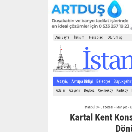
Ana Sayfa
İletişim
Hesap aç
Oturum aç
Asayiş
Avrupa Birliği
Belediye
Büyükşehir
Adalar
Ataşehir
Beykoz
Çekmeköy
Kadıköy
İstanbul 34 Gazetesi
»
Manşet
»
K
Kartal Kent Kon
Dön