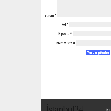
Yorum
*
Ad
*
E-posta
*
İnternet sitesi
IS