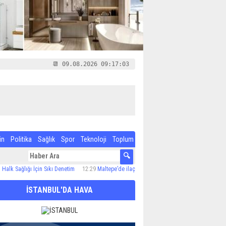
📆 09.08.2026 09:17:04
in
Politika
Sağlık
Spor
Teknoloji
Toplum
ı İçin Sıkı Denetim
12:29
Maltepe’de ilaçlama çalışmaları sürüyor
12:24
Özel Çocuk ve 
İSTANBUL'DA HAVA