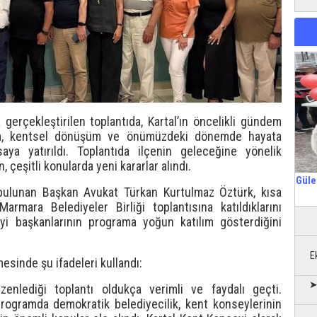
 gerçekleştirilen toplantıda, Kartal’ın öncelikli gündem
rem, kentsel dönüşüm ve önümüzdeki dönemde hayata
aya yatırıldı. Toplantıda ilçenin geleceğine yönelik
, çeşitli konularda yeni kararlar alındı.
Güle
 bulunan Başkan Avukat Türkan Kurtulmaz Öztürk, kısa
mara Belediyeler Birliği toplantısına katıldıklarını
eyi başkanlarının programa yoğun katılım gösterdiğini
E
mesinde şu ifadeleri kullandı:
➤
üzenlediği toplantı oldukça verimli ve faydalı geçti.
programda demokratik belediyecilik, kent konseylerinin