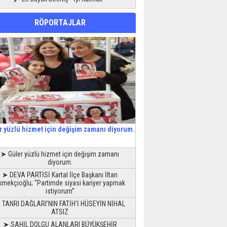
RÖPORTAJLAR
r yüzlü hizmet için değişim zamanı diyorum.
➤ Güler yüzlü hizmet için değişim zamanı
diyorum.
➤ DEVA PARTİSİ Kartal İlçe Başkanı İltan
kmekçioğlu; “Partimde siyasi kariyer yapmak
istiyorum”
 TANRI DAĞLARI’NIN FATİH’İ HÜSEYİN NİHAL
ATSIZ
➤ SAHİL DOLGU ALANLARI BÜYÜKŞEHİR