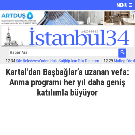
MENÜ ☰
34
Şile Belediyesi’nden Halk Sağlığı İçin Sıkı Denetim
12:29
Maltepe’de ilaçlama
Kartal’dan Başbağlar’a uzanan vefa:
Anma programı her yıl daha geniş
katılımla büyüyor