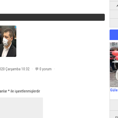
2020 Çarşamba 10:32 · 💬 0 yorum ·
Güle
lanlar
*
ile işaretlenmişlerdir