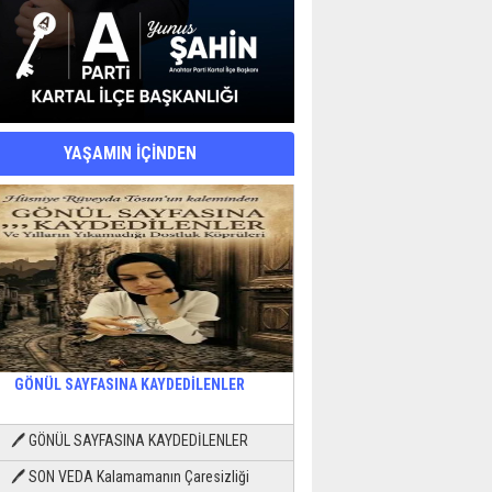
YAŞAMIN İÇİNDEN
GÖNÜL SAYFASINA KAYDEDİLENLER
🖊 GÖNÜL SAYFASINA KAYDEDİLENLER
🖊 SON VEDA Kalamamanın Çaresizliği