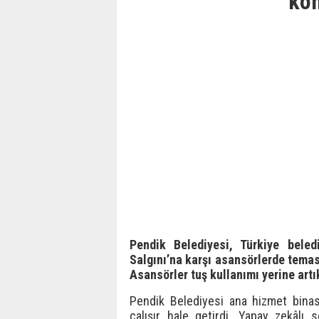
ko
Pendik Belediyesi, Türkiye beled
Salgını’na karşı asansörlerde temas
Asansörler tuş kullanımı yerine artı
Pendik Belediyesi ana hizmet binası
çalışır hale getirdi. Yapay zekâlı