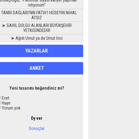
kmekçioğlu; “Partimde siyasi kariyer yapmak
istiyorum”
 TANRI DAĞLARI’NIN FATİH’İ HÜSEYİN NİHAL
ATSIZ
➤ SAHİL DOLGU ALANLARI BÜYÜKŞEHİR
YETKİSİNDEDİR
➤ Ağrılı Umut ya da Umut İnci
YAZARLAR
ANKET
Yeni tasarımı beğendiniz mi?
Evet
Hayır
Yorum yok
Sonuçlar