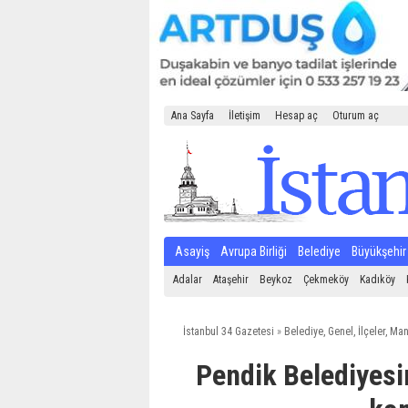
Ana Sayfa
İletişim
Hesap aç
Oturum aç
Asayiş
Avrupa Birliği
Belediye
Büyükşehir
Adalar
Ataşehir
Beykoz
Çekmeköy
Kadıköy
İstanbul 34 Gazetesi
»
Belediye
,
Genel
,
İlçeler
,
Man
Pendik Belediyesi