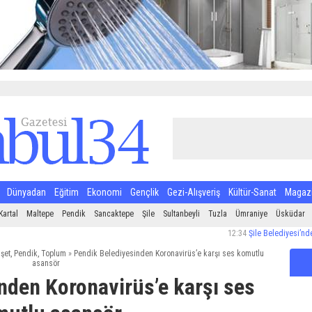
Dünyadan
Eğitim
Ekonomi
Gençlik
Gezi-Alışveriş
Kültür-Sanat
Magaz
Kartal
Maltepe
Pendik
Sancaktepe
Şile
Sultanbeyli
Tuzla
Ümraniye
Üsküdar
12:34
Şile Belediyesi’nden Halk Sağ
şet
,
Pendik
,
Toplum
»
Pendik Belediyesinden Koronavirüs’e karşı ses komutlu
asansör
nden Koronavirüs’e karşı ses