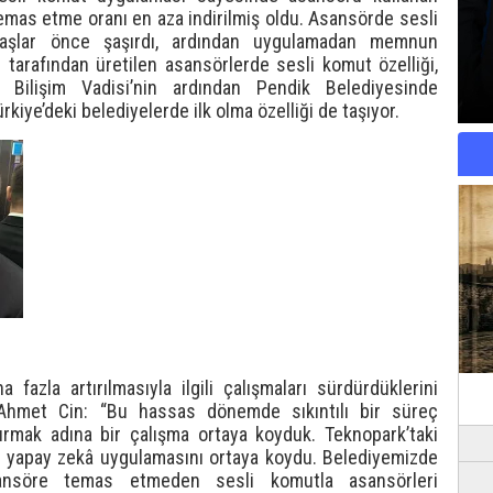
temas etme oranı en aza indirilmiş oldu. Asansörde sesli
aşlar önce şaşırdı, ardından uygulamadan memnun
er tarafından üretilen asansörlerde sesli komut özelliği,
e Bilişim Vadisi’nin ardından Pendik Belediyesinde
kiye’deki belediyelerde ilk olma özelliği de taşıyor.
azla artırılmasıyla ilgili çalışmaları sürdürdüklerini
 Ahmet Cin: “Bu hassas dönemde sıkıntılı bir süreç
tırmak adına bir çalışma ortaya koyduk. Teknopark’taki
iz yapay zekâ uygulamasını ortaya koydu. Belediyemizde
asansöre temas etmeden sesli komutla asansörleri