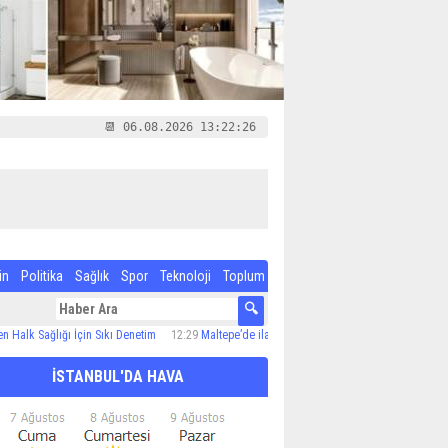
📆 06.08.2026 13:22:27
in
Politika
Sağlık
Spor
Teknoloji
Toplum
lığı İçin Sıkı Denetim
12:29
Maltepe’de ilaçlama çalışmaları sürüyor
12:24
Özel Çocuk
İSTANBUL'DA HAVA