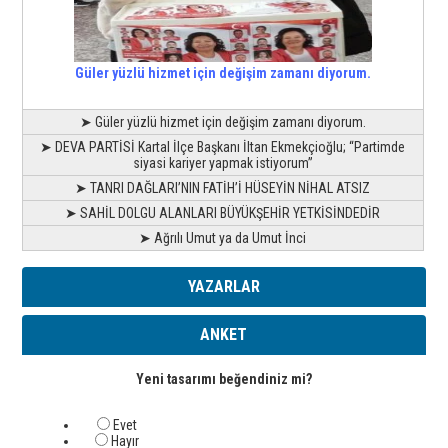
Güler yüzlü hizmet için değişim zamanı diyorum.
➤ Güler yüzlü hizmet için değişim zamanı diyorum.
➤ DEVA PARTİSİ Kartal İlçe Başkanı İltan Ekmekçioğlu; “Partimde
siyasi kariyer yapmak istiyorum”
➤ TANRI DAĞLARI’NIN FATİH’İ HÜSEYİN NİHAL ATSIZ
➤ SAHİL DOLGU ALANLARI BÜYÜKŞEHİR YETKİSİNDEDİR
➤ Ağrılı Umut ya da Umut İnci
YAZARLAR
ANKET
Yeni tasarımı beğendiniz mi?
Evet
Hayır