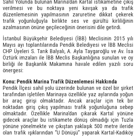
Sahil Yolunda bulunan Marina’dan Kartal istikametine çıkış
verilmesi ve bu noktaya yeni kavşak ya da trafik
düzenlemesinin yapılmasının zaruretine dikkat çekerek
trafik yoğunluğuyla birlikte ses ve gürültü kirliliğinin
azalmasının önüne geçileceğinin önerisini dile getirdi.
İstanbul Büyükşehir Belediyesi (İBB) Meclisinin 2015 yılı
Mayıs ayı toplantılarında Pendik Belediyesi ve İBB Meclisi
CHP Üyeleri S. Tarık Balyalı, A. Ayla Taygaroğlu ve Av. İsa
Öztürk imzaları ile İBB Meclis Başkanlığına sunulan ve oy
birliği ile Başkanlık Makamına havale edilen yazılı soru
önergesi:
Konu: Pendik Marina Trafik Düzenlemesi Hakkında
Pendik İlçesi sahil yolu üzerinde bulunan ve özel bir şirket
tarafından işletilen Marinaya özellikle yaz aylarında yoğun
bir araç girişi olmaktadır. Ancak araçlar için tek bir
noktadan giriş çıkış yapılması trafik yoğunluğuna sebep
olmaktadır. Özellikle Marina’dan çıkarak Kartal yönüne
gidecek araçlar bu istikamete dönüş olmadığı için Tuzla
yönüne yönelmekte ve çıkıştan yaklaşık 500 metre ileride
olan trafik ışıklarından “U Dönüşü” yaparak Kartal-Kadıköy