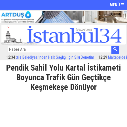
MENÜ ☰
2:34
Şile Belediyesi’nden Halk Sağlığı İçin Sıkı Denetim
12:29
Maltepe’de ilaçl
Pendik Sahil Yolu Kartal İstikameti
Boyunca Trafik Gün Geçtikçe
Keşmekeşe Dönüyor