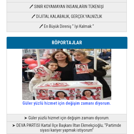
🖊 SINIR KOYAMAYAN İNSANLARIN TÜKENİŞİ
🖊 DİJİTAL KALABALIK, GERÇEK YALNIZLIK
🖊 En Büyük Direniş “ İyi Kalmak “
RÖPORTAJLAR
Güler yüzlü hizmet için değişim zamanı diyorum.
➤ Güler yüzlü hizmet için değişim zamanı diyorum.
➤ DEVA PARTİSİ Kartal İlçe Başkanı İltan Ekmekçioğlu; “Partimde
siyasi kariyer yapmak istiyorum”