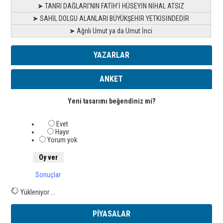
➤ TANRI DAĞLARI’NIN FATİH’İ HÜSEYİN NİHAL ATSIZ
➤ SAHİL DOLGU ALANLARI BÜYÜKŞEHİR YETKİSİNDEDİR
➤ Ağrılı Umut ya da Umut İnci
YAZARLAR
ANKET
Yeni tasarımı beğendiniz mi?
Evet
Hayır
Yorum yok
Sonuçlar
Yükleniyor ...
PİYASALAR