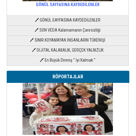
GÖNÜL SAYFASINA KAYDEDİLENLER
🖊 GÖNÜL SAYFASINA KAYDEDİLENLER
🖊 SON VEDA Kalamamanın Çaresizliği
🖊 SINIR KOYAMAYAN İNSANLARIN TÜKENİŞİ
🖊 DİJİTAL KALABALIK, GERÇEK YALNIZLIK
🖊 En Büyük Direniş “ İyi Kalmak “
RÖPORTAJLAR