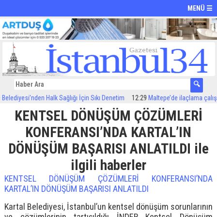
MENÜ ☰
lediyesi’nden Halk Sağlığı İçin Sıkı Denetim
12:29
Maltepe’de ilaçlama çalışmal
KENTSEL DÖNÜŞÜM ÇÖZÜMLERİ
KONFERANSI’NDA KARTAL’IN
DÖNÜŞÜM BAŞARISI ANLATILDI ile
ilgili haberler
KENTSEL DÖNÜŞÜM ÇÖZÜMLERİ KONFERANSI’NDA
KARTAL’IN DÖNÜŞÜM BAŞARISI ANLATILDI
Kartal Belediyesi, İstanbul’un kentsel dönüşüm sorunlarının
ve çözümlerinin tartışıldığı İNDER Kentsel Dönüşüm