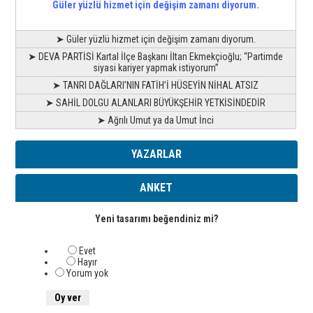
Güler yüzlü hizmet için değişim zamanı diyorum.
➤ Güler yüzlü hizmet için değişim zamanı diyorum.
➤ DEVA PARTİSİ Kartal İlçe Başkanı İltan Ekmekçioğlu; “Partimde
siyasi kariyer yapmak istiyorum”
➤ TANRI DAĞLARI’NIN FATİH’İ HÜSEYİN NİHAL ATSIZ
➤ SAHİL DOLGU ALANLARI BÜYÜKŞEHİR YETKİSİNDEDİR
➤ Ağrılı Umut ya da Umut İnci
YAZARLAR
ANKET
Yeni tasarımı beğendiniz mi?
Evet
Hayır
Yorum yok