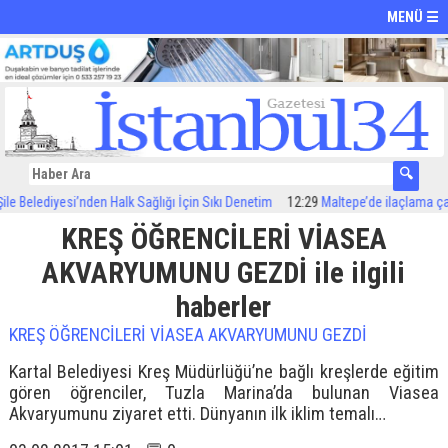
MENÜ ☰
 Belediyesi’nden Halk Sağlığı İçin Sıkı Denetim
12:29
Maltepe’de ilaçlama çalış
KREŞ ÖĞRENCİLERİ VİASEA
AKVARYUMUNU GEZDİ ile ilgili
haberler
KREŞ ÖĞRENCİLERİ VİASEA AKVARYUMUNU GEZDİ
Kartal Belediyesi Kreş Müdürlüğü’ne bağlı kreşlerde eğitim
gören öğrenciler, Tuzla Marina’da bulunan Viasea
Akvaryumunu ziyaret etti. Dünyanın ilk iklim temalı…