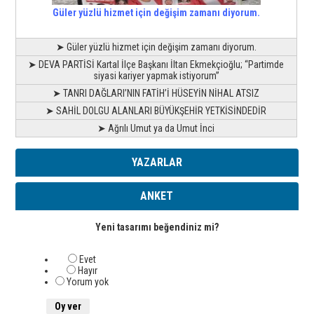
Güler yüzlü hizmet için değişim zamanı diyorum.
➤ Güler yüzlü hizmet için değişim zamanı diyorum.
➤ DEVA PARTİSİ Kartal İlçe Başkanı İltan Ekmekçioğlu; “Partimde
siyasi kariyer yapmak istiyorum”
➤ TANRI DAĞLARI’NIN FATİH’İ HÜSEYİN NİHAL ATSIZ
➤ SAHİL DOLGU ALANLARI BÜYÜKŞEHİR YETKİSİNDEDİR
➤ Ağrılı Umut ya da Umut İnci
YAZARLAR
ANKET
Yeni tasarımı beğendiniz mi?
Evet
Hayır
Yorum yok