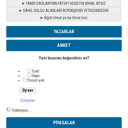
➤ TANRI DAĞLARI’NIN FATİH’İ HÜSEYİN NİHAL ATSIZ
➤ SAHİL DOLGU ALANLARI BÜYÜKŞEHİR YETKİSİNDEDİR
➤ Ağrılı Umut ya da Umut İnci
YAZARLAR
ANKET
Yeni tasarımı beğendiniz mi?
Evet
Hayır
Yorum yok
Sonuçlar
Yükleniyor ...
PİYASALAR