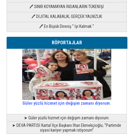
🖊 SINIR KOYAMAYAN İNSANLARIN TÜKENİŞİ
🖊 DİJİTAL KALABALIK, GERÇEK YALNIZLIK
🖊 En Büyük Direniş “ İyi Kalmak “
RÖPORTAJLAR
Güler yüzlü hizmet için değişim zamanı diyorum.
➤ Güler yüzlü hizmet için değişim zamanı diyorum.
➤ DEVA PARTİSİ Kartal İlçe Başkanı İltan Ekmekçioğlu; “Partimde
siyasi kariyer yapmak istiyorum”