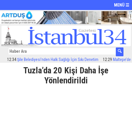
MENÜ ☰
2:34
Şile Belediyesi’nden Halk Sağlığı İçin Sıkı Denetim
12:29
Maltepe’de ilaçla
Tuzla’da 20 Kişi Daha İşe
Yönlendirildi