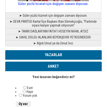
Güler yüzlü hizmet için değişim zamanı diyorum.
➤ Güler yüzlü hizmet için değişim zamanı diyorum.
➤ DEVA PARTİSİ Kartal İlçe Başkanı İltan Ekmekçioğlu; “Partimde
siyasi kariyer yapmak istiyorum”
➤ TANRI DAĞLARI’NIN FATİH’İ HÜSEYİN NİHAL ATSIZ
➤ SAHİL DOLGU ALANLARI BÜYÜKŞEHİR YETKİSİNDEDİR
➤ Ağrılı Umut ya da Umut İnci
YAZARLAR
ANKET
Yeni tasarımı beğendiniz mi?
Evet
Hayır
Yorum yok