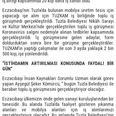
iş birliği kapsamında 20 kişi daha iş sahibi oldu.
Eczacıbaşı’nın Tuzla’da bulunan mobilya üretim tesis için
yapacağı işe alım için TUZKAM iş birliğinde toplu iş
görüşmedi gerçekleştirildi. Tuzla Belediyesi Nikâh Sarayı
ve Kültür Merkezi’nde gerçekleştirilen toplu iş görüşmesi
Koronavirüs salgını nedeniyle alınan tedbirler kapsamında
gerçekleştirildi. İş görüşmesine gelen adaylar, form
doldurduktan sonra bire bir görüşme gerçekleştirdiler.
TUZKAM’ın yaptığı çalışmalar ile son 3 ayda yaklaşık 2 bin
500 kişi, işe yönlendirildi.
“İSTİHDAMIN ARTIRILMASI KONUSUNDA FAYDALI BİR
GÜN”
Eczacıbaşı İnsan Kaynakları Sorumlu Uzman olarak görev
yapan Ayşegül Şeker Kömürcü, “ bugün Tuzla Belediyesi ile
beraber toplu iş görüşmesini gerçekleştiriyor olacağız.
Eczacıbaşı ülkemizin önde gelen sanayi kuruluşlarından bir
tanesidir. Bu alanda Tuzla’da faaliyet gösteren yıkanma
alanları ve mobilya alanları için iş alımlarımızı
gerçekleştiriyor olacağız. Bu anlamda Tuzla Belediyesi’nin