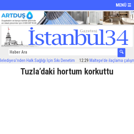
MENÜ ☰
diyesi’nden Halk Sağlığı İçin Sıkı Denetim
12:29
Maltepe’de ilaçlama çalışmalar
Tuzla’daki hortum korkuttu