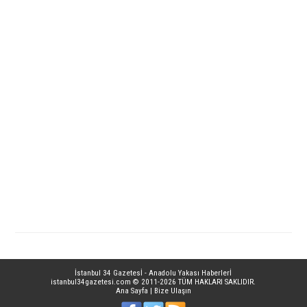
İstanbul 34 Gazetesİ - Anadolu Yakası Haberlerİ
istanbul34gazetesi.com
© 2011-2026 TÜM HAKLARI SAKLIDIR.
Ana Sayfa
|
Bize Ulaşın