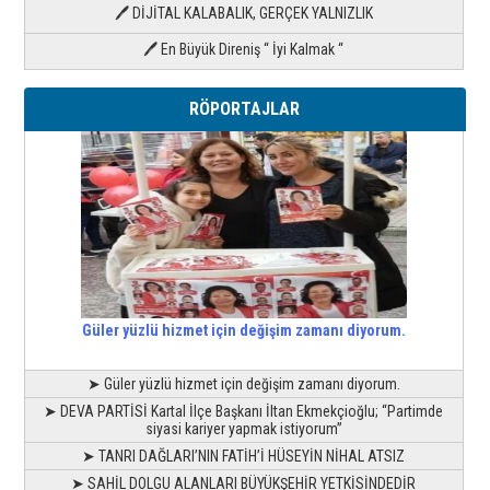
🖊 DİJİTAL KALABALIK, GERÇEK YALNIZLIK
🖊 En Büyük Direniş “ İyi Kalmak “
RÖPORTAJLAR
Güler yüzlü hizmet için değişim zamanı diyorum.
➤ Güler yüzlü hizmet için değişim zamanı diyorum.
➤ DEVA PARTİSİ Kartal İlçe Başkanı İltan Ekmekçioğlu; “Partimde
siyasi kariyer yapmak istiyorum”
➤ TANRI DAĞLARI’NIN FATİH’İ HÜSEYİN NİHAL ATSIZ
➤ SAHİL DOLGU ALANLARI BÜYÜKŞEHİR YETKİSİNDEDİR