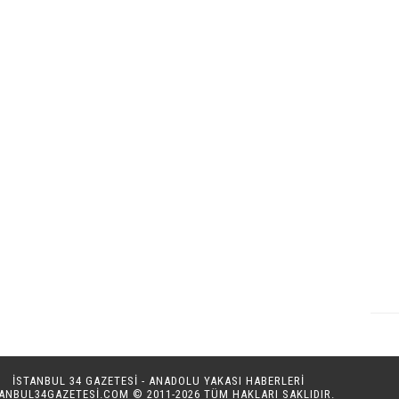
İSTANBUL 34 GAZETESİ - ANADOLU YAKASI HABERLERİ
TANBUL34GAZETESI.COM
© 2011-2026 TÜM HAKLARI SAKLIDIR.