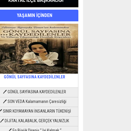
YAŞAMIN İÇİNDEN
GÖNÜL SAYFASINA KAYDEDİLENLER
🖊 GÖNÜL SAYFASINA KAYDEDİLENLER
🖊 SON VEDA Kalamamanın Çaresizliği
🖊 SINIR KOYAMAYAN İNSANLARIN TÜKENİŞİ
🖊 DİJİTAL KALABALIK, GERÇEK YALNIZLIK
🖊 En Büyük Direniş “ İyi Kalmak “