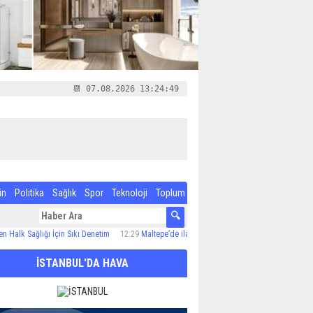
📆 07.08.2026 13:24:50
in
Politika
Sağlık
Spor
Teknoloji
Toplum
ağlığı İçin Sıkı Denetim
12:29
Maltepe’de ilaçlama çalışmaları sürüyor
12:24
Özel Çocu
İSTANBUL'DA HAVA