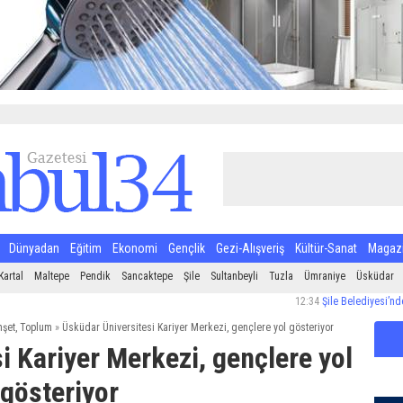
Dünyadan
Eğitim
Ekonomi
Gençlik
Gezi-Alışveriş
Kültür-Sanat
Magaz
Kartal
Maltepe
Pendik
Sancaktepe
Şile
Sultanbeyli
Tuzla
Ümraniye
Üsküdar
12:34
Şile Belediyesi’nden Halk S
şet
,
Toplum
»
Üsküdar Üniversitesi Kariyer Merkezi, gençlere yol gösteriyor
i Kariyer Merkezi, gençlere yol
gösteriyor