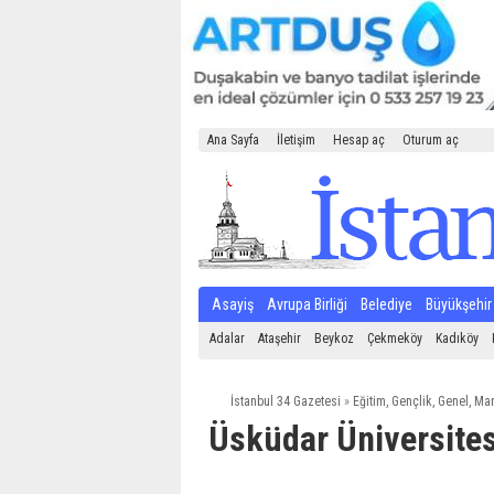
Ana Sayfa
İletişim
Hesap aç
Oturum aç
Asayiş
Avrupa Birliği
Belediye
Büyükşehir
Adalar
Ataşehir
Beykoz
Çekmeköy
Kadıköy
İstanbul 34 Gazetesi
»
Eğitim
,
Gençlik
,
Genel
,
Man
Üsküdar Üniversites