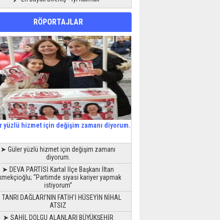
RÖPORTAJLAR
r yüzlü hizmet için değişim zamanı diyorum.
➤ Güler yüzlü hizmet için değişim zamanı
diyorum.
➤ DEVA PARTİSİ Kartal İlçe Başkanı İltan
kmekçioğlu; “Partimde siyasi kariyer yapmak
istiyorum”
 TANRI DAĞLARI’NIN FATİH’İ HÜSEYİN NİHAL
ATSIZ
➤ SAHİL DOLGU ALANLARI BÜYÜKŞEHİR