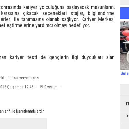
 sonrasında kariyer yolculuğuna başlayacak mezunların,
rşısına çıkacak seçenekleri stajlar, bilgilendirme
nerleri ile tanımasına olanak sağlıyor. Kariyer Merkezi
netleştirmelerine yardımcı olmayı hedefliyor.
nan kariyer testi de gençlerin ilgi duydukları alan
Güle
Etiketler:
kariyer+merkezi
 2015 Çarşamba 12:45 · 💬 0 yorum ·
E
lanlar
*
ile işaretlenmişlerdir
➤