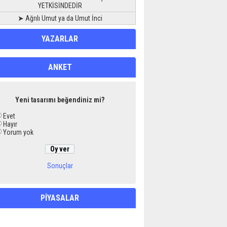
YETKİSİNDEDİR
➤ Ağrılı Umut ya da Umut İnci
YAZARLAR
ANKET
Yeni tasarımı beğendiniz mi?
Evet
Hayır
Yorum yok
Sonuçlar
PİYASALAR