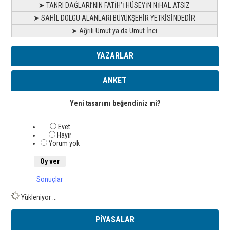
➤ TANRI DAĞLARI’NIN FATİH’İ HÜSEYİN NİHAL ATSIZ
➤ SAHİL DOLGU ALANLARI BÜYÜKŞEHİR YETKİSİNDEDİR
➤ Ağrılı Umut ya da Umut İnci
YAZARLAR
ANKET
Yeni tasarımı beğendiniz mi?
Evet
Hayır
Yorum yok
Sonuçlar
Yükleniyor ...
PİYASALAR