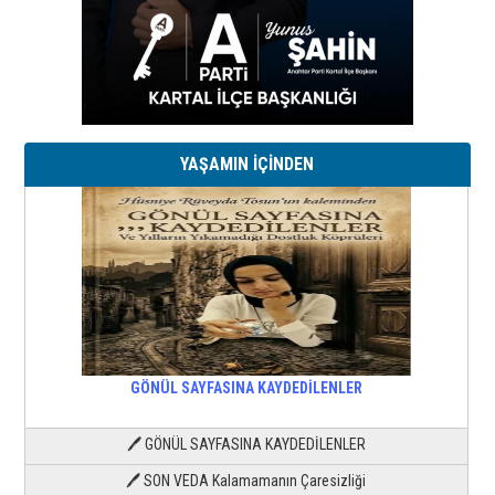
YAŞAMIN İÇİNDEN
GÖNÜL SAYFASINA KAYDEDİLENLER
🖊 GÖNÜL SAYFASINA KAYDEDİLENLER
🖊 SON VEDA Kalamamanın Çaresizliği