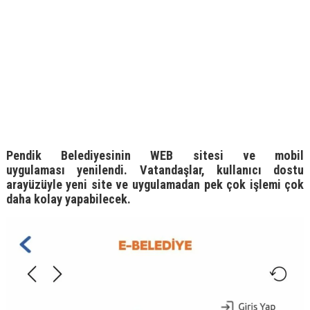
Pendik
Belediyesi
nin
W
EB
sitesi
ve
mobil
uygulaması
yenilendi. Vatandaşlar,
kullanıcı dostu
arayüzüyle
yeni site ve uygulamadan
pek çok işlemi
çok
daha
kolay yapabil
ecek.