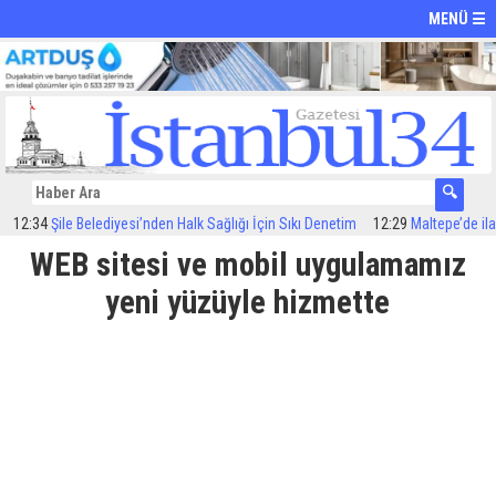
MENÜ ☰
34
Şile Belediyesi’nden Halk Sağlığı İçin Sıkı Denetim
12:29
Maltepe’de ilaçlama
WEB sitesi ve mobil uygulamamız
yeni yüzüyle hizmette