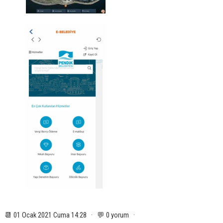
📆 01 Ocak 2021 Cuma 14:28 · 💬 0 yorum ·