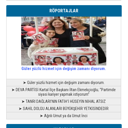
RÖPORTAJLAR
Güler yüzlü hizmet için değişim zamanı diyorum.
➤ Güler yüzlü hizmet için değişim zamanı diyorum.
➤ DEVA PARTİSİ Kartal İlçe Başkanı İltan Ekmekçioğlu; “Partimde
siyasi kariyer yapmak istiyorum”
➤ TANRI DAĞLARI’NIN FATİH’İ HÜSEYİN NİHAL ATSIZ
➤ SAHİL DOLGU ALANLARI BÜYÜKŞEHİR YETKİSİNDEDİR
➤ Ağrılı Umut ya da Umut İnci