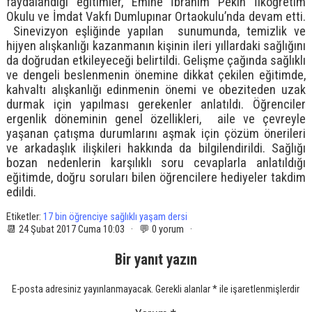
faydalandığı eğitimler, Emine İbrahim Pekin İlköğretim
Okulu ve İmdat Vakfı Dumlupınar Ortaokulu’nda devam etti.
Sinevizyon eşliğinde yapılan sunumunda, temizlik ve
hijyen alışkanlığı kazanmanın kişinin ileri yıllardaki sağlığını
da doğrudan etkileyeceği belirtildi. Gelişme çağında sağlıklı
ve dengeli beslenmenin önemine dikkat çekilen eğitimde,
kahvaltı alışkanlığı edinmenin önemi ve obeziteden uzak
durmak için yapılması gerekenler anlatıldı. Öğrenciler
ergenlik döneminin genel özellikleri, aile ve çevreyle
yaşanan çatışma durumlarını aşmak için çözüm önerileri
ve arkadaşlık ilişkileri hakkında da bilgilendirildi. Sağlığı
bozan nedenlerin karşılıklı soru cevaplarla anlatıldığı
eğitimde, doğru soruları bilen öğrencilere hediyeler takdim
edildi.
Etiketler:
17 bin öğrenciye sağlıklı yaşam dersi
📆 24 Şubat 2017 Cuma 10:03 · 💬 0 yorum ·
Bir yanıt yazın
E-posta adresiniz yayınlanmayacak.
Gerekli alanlar
*
ile işaretlenmişlerdir