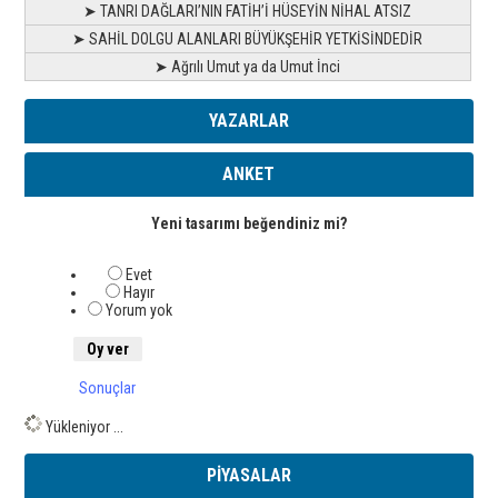
➤ TANRI DAĞLARI’NIN FATİH’İ HÜSEYİN NİHAL ATSIZ
➤ SAHİL DOLGU ALANLARI BÜYÜKŞEHİR YETKİSİNDEDİR
➤ Ağrılı Umut ya da Umut İnci
YAZARLAR
ANKET
Yeni tasarımı beğendiniz mi?
Evet
Hayır
Yorum yok
Sonuçlar
Yükleniyor ...
PİYASALAR