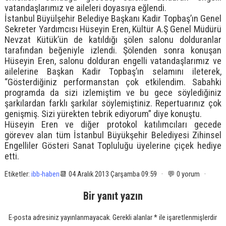
vatandaşlarımız ve aileleri doyasıya eğlendi.
İstanbul Büyülşehir Belediye Başkanı Kadir Topbaş’ın Genel
Sekreter Yardımcısı Hüseyin Eren, Kültür A.Ş Genel Müdürü
Nevzat Kütük’ün de katıldığı şölen salonu dolduranlar
tarafından beğeniyle izlendi. Şölenden sonra konuşan
Hüseyin Eren, salonu dolduran engelli vatandaşlarımız ve
ailelerine Başkan Kadir Topbaş’ın selamını ileterek,
“Gösterdiğiniz performanstan çok etkilendim. Sabahki
programda da sizi izlemiştim ve bu gece söylediğiniz
şarkılardan farklı şarkılar söylemiştiniz. Repertuarınız çok
genişmiş. Sizi yürekten tebrik ediyorum” diye konuştu.
Hüseyin Eren ve diğer protokol katılımcıları gecede
görevev alan tüm İstanbul Büyükşehir Belediyesi Zihinsel
Engelliler Gösteri Sanat Topluluğu üyelerine çiçek hediye
etti.
Etiketler:
ibb-haberı
📆 04 Aralık 2013 Çarşamba 09:59 · 💬 0 yorum ·
Bir yanıt yazın
E-posta adresiniz yayınlanmayacak.
Gerekli alanlar
*
ile işaretlenmişlerdir