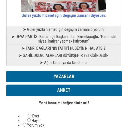
Güler yüzlü hizmet için değişim zamanı diyorum.
➤ Güler yüzlü hizmet için değişim zamanı diyorum.
➤ DEVA PARTİSİ Kartal İlçe Başkanı İltan Ekmekçioğlu; “Partimde
siyasi kariyer yapmak istiyorum”
➤ TANRI DAĞLARI’NIN FATİH’İ HÜSEYİN NİHAL ATSIZ
➤ SAHİL DOLGU ALANLARI BÜYÜKŞEHİR YETKİSİNDEDİR
➤ Ağrılı Umut ya da Umut İnci
YAZARLAR
ANKET
Yeni tasarımı beğendiniz mi?
Evet
Hayır
Yorum yok