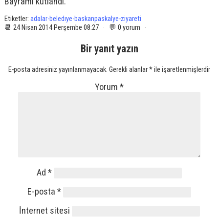
Bayramı kutlandı.
Etiketler:
adalar-beledıye-baskanpaskalye-ziyareti
📆 24 Nisan 2014 Perşembe 08:27 · 💬 0 yorum ·
Bir yanıt yazın
E-posta adresiniz yayınlanmayacak.
Gerekli alanlar
*
ile işaretlenmişlerdir
Yorum
*
Ad
*
E-posta
*
İnternet sitesi