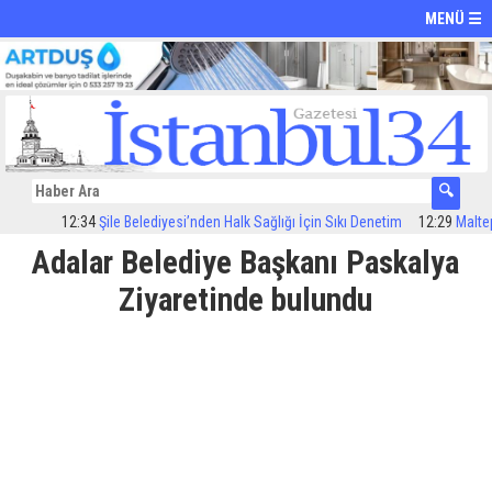
MENÜ ☰
12:34
Şile Belediyesi’nden Halk Sağlığı İçin Sıkı Denetim
12:29
Maltepe’d
Adalar Belediye Başkanı Paskalya
Ziyaretinde bulundu