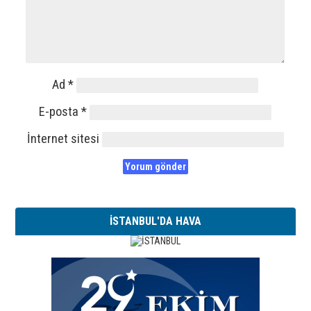
Ad
*
E-posta
*
İnternet sitesi
İSTANBUL'DA HAVA