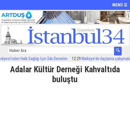
MENÜ ☰
esi’nden Halk Sağlığı İçin Sıkı Denetim
12:29
Maltepe’de ilaçlama çalışmaları s
Adalar Kültür Derneği Kahvaltıda
buluştu