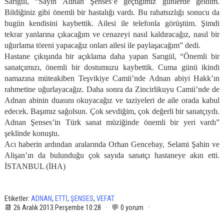
Sarıgül, “Sayın Adnan Şenses’e geçtiğimiz günlerde geldim.
Bildiğiniz gibi önemli bir hastalığı vardı. Bu rahatsızlığı sonucu da
bugün kendisini kaybettik. Ailesi ile telefonla görüştüm. Şimdi
tekrar yanlarına çıkacağım ve cenazeyi nasıl kaldıracağız, nasıl bir
uğurlama töreni yapacağız onları ailesi ile paylaşacağım” dedi.
Hastane çıkışında bir açıklama daha yapan Sarıgül, “Önemli bir
sanatçımızı, önemli bir dostumuzu kaybettik. Cuma günü ikindi
namazına müteakiben Teşvikiye Camii’nde Adnan abiyi Hakk’ın
rahmetine uğurlayacağız. Daha sonra da Zincirlikuyu Camii’nde de
Adnan abinin duasını okuyacağız ve taziyeleri de aile orada kabul
edecek. Başımız sağolsun. Çok sevdiğim, çok değerli bir sanatçıydı.
Adnan Şenses’in Türk sanat müziğinde önemli bir yeri vardı”
şeklinde konuştu.
Acı haberin ardından aralarında Orhan Gencebay, Selami Şahin ve
Alişan’ın da bulunduğu çok sayıda sanatçı hastaneye akın etti.
İSTANBUL (İHA)
Etiketler:
ADNAN
,
ETTİ
,
ŞENSES
,
VEFAT
📆 26 Aralık 2013 Perşembe 10:28 · 💬 0 yorum ·