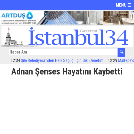
MENÜ ☰
12:34
Şile Belediyesi’nden Halk Sağlığı İçin Sıkı Denetim
12:29
Maltepe’de il
Adnan Şenses Hayatını Kaybetti