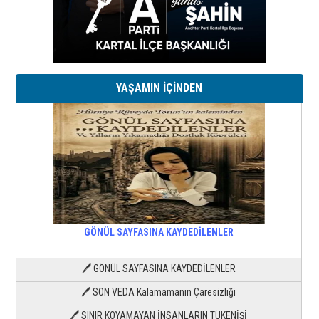
YAŞAMIN İÇİNDEN
GÖNÜL SAYFASINA KAYDEDİLENLER
🖊 GÖNÜL SAYFASINA KAYDEDİLENLER
🖊 SON VEDA Kalamamanın Çaresizliği
🖊 SINIR KOYAMAYAN İNSANLARIN TÜKENİŞİ