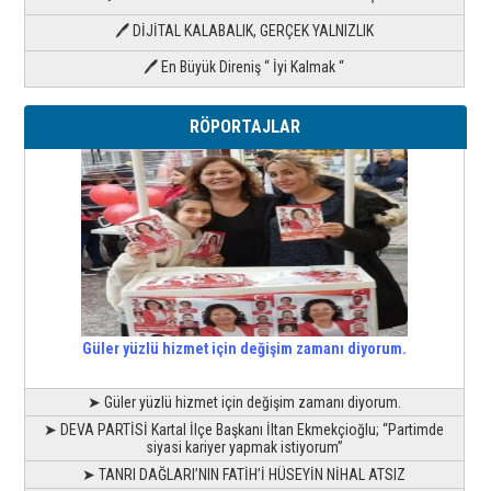
🖊 DİJİTAL KALABALIK, GERÇEK YALNIZLIK
🖊 En Büyük Direniş “ İyi Kalmak “
RÖPORTAJLAR
Güler yüzlü hizmet için değişim zamanı diyorum.
➤ Güler yüzlü hizmet için değişim zamanı diyorum.
➤ DEVA PARTİSİ Kartal İlçe Başkanı İltan Ekmekçioğlu; “Partimde
siyasi kariyer yapmak istiyorum”
➤ TANRI DAĞLARI’NIN FATİH’İ HÜSEYİN NİHAL ATSIZ