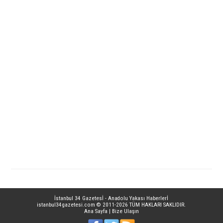
İstanbul 34 Gazetesİ - Anadolu Yakası Haberlerİ
istanbul34gazetesi.com
© 2011-2026 TÜM HAKLARI SAKLIDIR.
Ana Sayfa
|
Bize Ulaşın