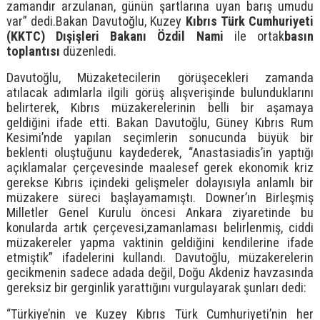
zamandır arzulanan, günün şartlarına uyan barış umudu
var” dedi.Bakan Davutoğlu, Kuzey
Kıbrıs Türk Cumhuriyeti
(KKTC) Dışişleri Bakanı Özdil Nami
ile ortak
basın
toplantısı
düzenledi.
Davutoğlu, Müzaketecilerin görüşecekleri zamanda
atılacak adımlarla ilgili görüş alışverişinde bulunduklarını
belirterek, Kıbrıs müzakerelerinin belli bir aşamaya
geldiğini ifade etti. Bakan Davutoğlu, Güney Kıbrıs Rum
Kesimi’nde yapılan seçimlerin sonucunda büyük bir
beklenti oluştuğunu kaydederek, “Anastasiadis’in yaptığı
açıklamalar çerçevesinde maalesef gerek ekonomik kriz
gerekse Kıbrıs içindeki gelişmeler dolayısıyla anlamlı bir
müzakere süreci başlayamamıştı. Downer’ın Birleşmiş
Milletler Genel Kurulu öncesi Ankara ziyaretinde bu
konularda artık çerçevesi,zamanlaması belirlenmiş, ciddi
müzakereler yapma vaktinin geldiğini kendilerine ifade
etmiştik” ifadelerini kullandı. Davutoğlu, müzakerelerin
gecikmenin sadece adada değil, Doğu Akdeniz havzasında
gereksiz bir gerginlik yarattığını vurgulayarak şunları dedi:
“Türkiye’nin ve Kuzey Kıbrıs Türk Cumhuriyeti’nin her