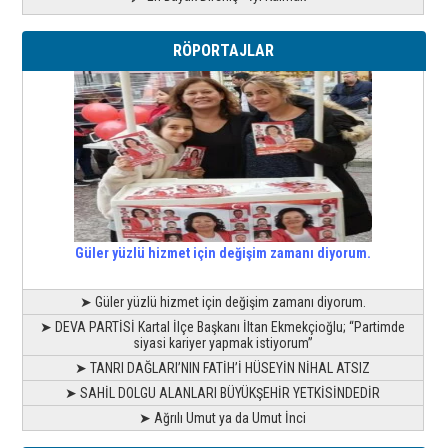
RÖPORTAJLAR
Güler yüzlü hizmet için değişim zamanı diyorum.
➤ Güler yüzlü hizmet için değişim zamanı diyorum.
➤ DEVA PARTİSİ Kartal İlçe Başkanı İltan Ekmekçioğlu; “Partimde
siyasi kariyer yapmak istiyorum”
➤ TANRI DAĞLARI’NIN FATİH’İ HÜSEYİN NİHAL ATSIZ
➤ SAHİL DOLGU ALANLARI BÜYÜKŞEHİR YETKİSİNDEDİR
➤ Ağrılı Umut ya da Umut İnci