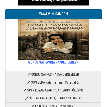
YAŞAMIN İÇİNDEN
GÖNÜL SAYFASINA KAYDEDİLENLER
🖊 GÖNÜL SAYFASINA KAYDEDİLENLER
🖊 SON VEDA Kalamamanın Çaresizliği
🖊 SINIR KOYAMAYAN İNSANLARIN TÜKENİŞİ
🖊 DİJİTAL KALABALIK, GERÇEK YALNIZLIK
🖊 En Büyük Direniş “ İyi Kalmak “