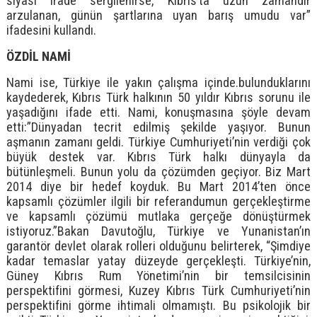
siyasi irade sergilenirse, Kıbrıs’ta uzun zamandır
arzulanan, günün şartlarına uyan barış umudu var”
ifadesini kullandı.
ÖZDİL NAMİ
Nami ise, Türkiye ile yakın çalışma içinde.bulunduklarını
kaydederek, Kıbrıs Türk halkının 50 yıldır Kıbrıs sorunu ile
yaşadığını ifade etti. Nami, konuşmasına şöyle devam
etti:”Dünyadan tecrit edilmiş şekilde yaşıyor. Bunun
aşmanın zamanı geldi. Türkiye Cumhuriyeti’nin verdiği çok
büyük destek var. Kıbrıs Türk halkı dünyayla da
bütünleşmeli. Bunun yolu da çözümden geçiyor. Biz Mart
2014 diye bir hedef koyduk. Bu Mart 2014’ten önce
kapsamlı çözümler ilgili bir referandumun gerçekleştirme
ve kapsamlı çözümü mutlaka gerçeğe dönüştürmek
istiyoruz.”Bakan Davutoğlu, Türkiye ve Yunanistan’ın
garantör devlet olarak rolleri olduğunu belirterek, “Şimdiye
kadar temaslar yatay düzeyde gerçekleşti. Türkiye’nin,
Güney Kıbrıs Rum Yönetimi’nin bir temsilcisinin
perspektifini görmesi, Kuzey Kıbrıs Türk Cumhuriyeti’nin
perspektifini görme ihtimali olmamıştı. Bu psikolojik bir