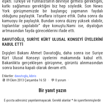
eşikti. Türkiye ve Yunnaistan’ın devreye girmesi gerektiğini,
katkı sağlaması gerektiğini biz hep söyledik. Son News
York görüşmemizde bir başlangıç yapmanın faydalı
olduğunu paylaştık. Taraflara istişare ettik. Daha sonra da
kamuoyu ile paylaştık. Bundan sonra düzey yüksek olabilir,
toplantılar yapılabilir” diye konuştu.Nami ise, diyaloğun
artmasından fayda göreceklerini ifade etti.
DAVUTOĞLU, SURİYE KÜRT ULUSAL KONSEYİ ÜYELERİNİ
KABUL ETTİ
Dışişleri Bakanı Ahmet Davatoğlu, daha sonra ise Suriye
Kürt Ulusal Konseyi üyelerini makamında kabul etti.
Bakanlıkta gerçekleşen görüşnme, görüntü alınmasından
sonra basına kapalı olarak devam etti.
Etiketler:
davutoglu
,
kibris
📆 09 Ekim 2013 Çarşamba 16:53 · 💬 0 yorum ·
Bir yanıt yazın
E-posta adresiniz yayınlanmayacak.
Gerekli alanlar
*
ile işaretlenmişlerdir