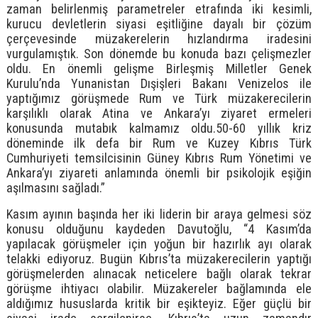
zaman belirlenmiş parametreler etrafında iki kesimli,
kurucu devletlerin siyasi eşitliğine dayalı bir çözüm
çerçevesinde müzakerelerin hızlandırma iradesini
vurgulamıştık. Son dönemde bu konuda bazı çelişmezler
oldu. En önemli gelişme Birleşmiş Milletler Genek
Kurulu’nda Yunanistan Dışişleri Bakanı Venizelos ile
yaptığımız görüşmede Rum ve Türk müzakerecilerin
karşılıklı olarak Atina ve Ankara’yı ziyaret ermeleri
konusunda mutabık kalmamız oldu.50-60 yıllık kriz
döneminde ilk defa bir Rum ve Kuzey Kıbrıs Türk
Cumhuriyeti temsilcisinin Güney Kıbrıs Rum Yönetimi ve
Ankara’yı ziyareti anlamında önemli bir psikolojik eşiğin
aşılmasını sağladı.”
Kasım ayının başında her iki liderin bir araya gelmesi söz
konusu olduğunu kaydeden Davutoğlu, “4 Kasım’da
yapılacak görüşmeler için yoğun bir hazırlık ayı olarak
telakki ediyoruz. Bugün Kıbrıs’ta müzakerecilerin yaptığı
görüşmelerden alınacak neticelere bağlı olarak tekrar
görüşme ihtiyacı olabilir. Müzakereler bağlamında ele
aldığımız hususlarda kritik bir eşikteyiz. Eğer güçlü bir