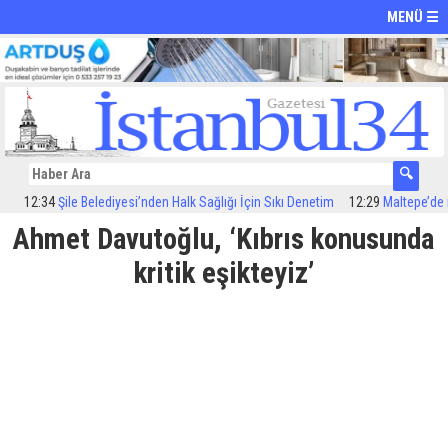
MENÜ ☰
12:34
Şile Belediyesi’nden Halk Sağlığı İçin Sıkı Denetim
12:29
Maltepe’de ilaç
Ahmet Davutoğlu, ‘Kıbrıs konusunda
kritik eşikteyiz’