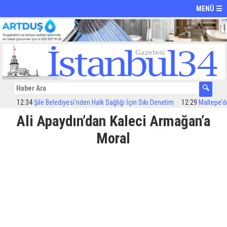
MENÜ ☰
12:34
Şile Belediyesi’nden Halk Sağlığı İçin Sıkı Denetim
12:29
Maltepe’de ila
Ali Apaydın’dan Kaleci Armağan’a
Moral