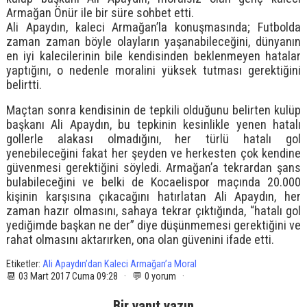
Armağan Önür ile bir süre sohbet etti.
Ali Apaydın, kaleci Armağan’la konuşmasında; Futbolda
zaman zaman böyle olayların yaşanabileceğini, dünyanın
en iyi kalecilerinin bile kendisinden beklenmeyen hatalar
yaptığını, o nedenle moralini yüksek tutması gerektiğini
belirtti.
Maçtan sonra kendisinin de tepkili olduğunu belirten kulüp
başkanı Ali Apaydın, bu tepkinin kesinlikle yenen hatalı
gollerle alakası olmadığını, her türlü hatalı gol
yenebileceğini fakat her şeyden ve herkesten çok kendine
güvenmesi gerektiğini söyledi. Armağan’a tekrardan şans
bulabileceğini ve belki de Kocaelispor maçında 20.000
kişinin karşısına çıkacağını hatırlatan Ali Apaydın, her
zaman hazır olmasını, sahaya tekrar çıktığında, “hatalı gol
yediğimde başkan ne der” diye düşünmemesi gerektiğini ve
rahat olmasını aktarırken, ona olan güvenini ifade etti.
Etiketler:
Ali Apaydın’dan Kaleci Armağan’a Moral
📆 03 Mart 2017 Cuma 09:28 · 💬 0 yorum ·
Bir yanıt yazın