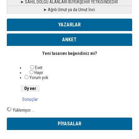
➤ SAHİL DOLGU ALANLARI BÜYÜKŞEHİR YETKİSİNDEDİR
➤ Ağrılı Umut ya da Umut İnci
YAZARLAR
ANKET
Yeni tasarımı beğendiniz mi?
Evet
Hayır
Yorum yok
Sonuçlar
Yükleniyor ...
PİYASALAR