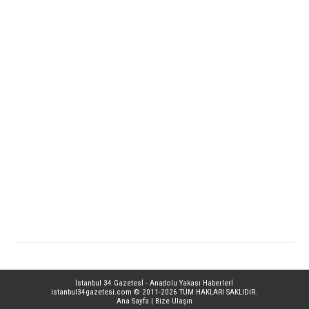
İstanbul 34 Gazetesİ - Anadolu Yakası Haberlerİ
istanbul34gazetesi.com
© 2011-2026 TÜM HAKLARI SAKLIDIR.
Ana Sayfa
|
Bize Ulaşın