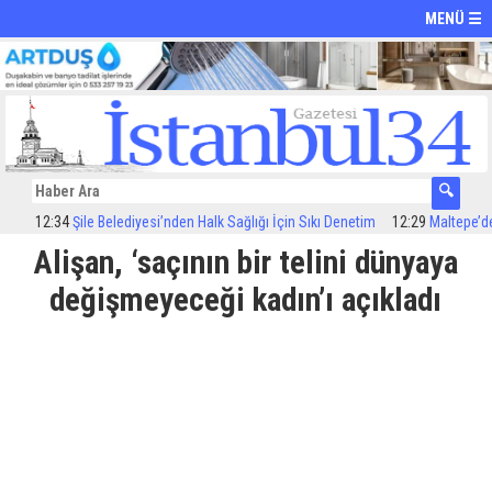
MENÜ ☰
12:34
Şile Belediyesi’nden Halk Sağlığı İçin Sıkı Denetim
12:29
Maltepe’de ila
Alişan, ‘saçının bir telini dünyaya
değişmeyeceği kadın’ı açıkladı