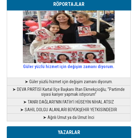
RÖPORTAJLAR
Güler yüzlü hizmet için değişim zamanı diyorum.
➤ Güler yüzlü hizmet için değişim zamanı diyorum.
➤ DEVA PARTİSİ Kartal İlçe Başkanı İltan Ekmekçioğlu; “Partimde
siyasi kariyer yapmak istiyorum”
➤ TANRI DAĞLARI’NIN FATİH’İ HÜSEYİN NİHAL ATSIZ
➤ SAHİL DOLGU ALANLARI BÜYÜKŞEHİR YETKİSİNDEDİR
➤ Ağrılı Umut ya da Umut İnci
YAZARLAR