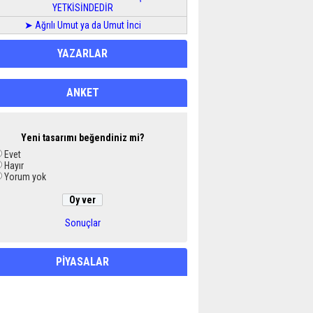
YETKİSİNDEDİR
➤ Ağrılı Umut ya da Umut İnci
YAZARLAR
ANKET
Yeni tasarımı beğendiniz mi?
Evet
Hayır
Yorum yok
Sonuçlar
PİYASALAR