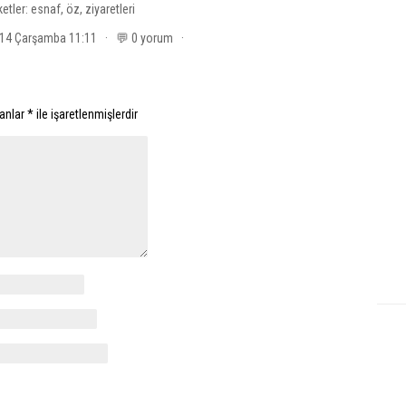
ketler:
esnaf
,
öz
,
ziyaretleri
014 Çarşamba 11:11 · 💬 0 yorum ·
lanlar
*
ile işaretlenmişlerdir