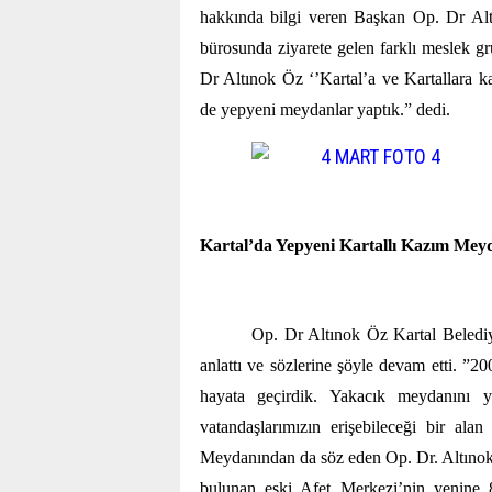
hakkında bilgi veren Başkan Op. Dr Altı
bürosunda ziyarete gelen farklı meslek gru
Dr Altınok Öz ‘’Kartal’a ve Kartallara
de yepyeni meydanlar yaptık.” dedi.
Kartal’da Yepyeni Kartallı Kazım Mey
Op. Dr Altınok Öz Kartal Belediy
anlattı ve sözlerine şöyle devam etti. ”20
hayata geçirdik. Yakacık meydanını yay
vatandaşlarımızın erişebileceği bir alan
Meydanından da söz eden Op. Dr. Altınok Ö
bulunan eski Afet Merkezi’nin yenine 