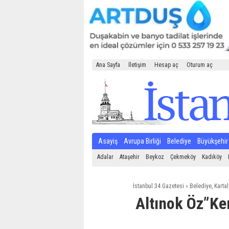
Ana Sayfa
İletişim
Hesap aç
Oturum aç
Asayiş
Avrupa Birliği
Belediye
Büyükşehir
Adalar
Ataşehir
Beykoz
Çekmeköy
Kadıköy
İstanbul 34 Gazetesi
»
Belediye
,
Kartal
Altınok Öz”Ke