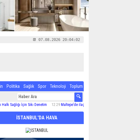
📆 07.08.2026 20:04:03
in
Politika
Sağlık
Spor
Teknoloji
Toplum
lığı İçin Sıkı Denetim
12:29
Maltepe’de ilaçlama çalışmaları sürüyor
12:24
Özel Çocuk 
İSTANBUL'DA HAVA