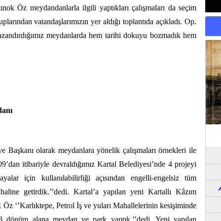
nok Öz meydandanlarla ilgili yaptıkları çalışmaları da seçim
plarından vatandaşlarımızın yer aldığı toplantıda açıkladı. Op.
 kazandırdığımız meydanlarda hem tarihi dokuyu bozmadık hem
danı
e Başkanı olarak meydanlara yönelik çalışmaları örnekleri ile
09’dan itibariyle devraldığımız Kartal Belediyesi’nde 4 projeyi
alar için kullanılabilirliği açısından engelli-engelsiz tüm
 haline getirdik.’’dedi. Kartal’a yapılan yeni Kartallı Kâzım
z ‘’Karlıktepe, Petrol İş ve yuları Mahallelerinin kesişiminde
8 dönüm alana meydan ve park yaptık.’’dedi. Yeni yapılan