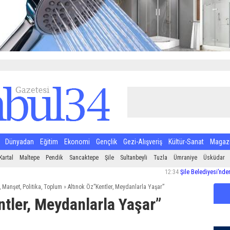
Dünyadan
Eğitim
Ekonomi
Gençlik
Gezi-Alışveriş
Kültür-Sanat
Magaz
Kartal
Maltepe
Pendik
Sancaktepe
Şile
Sultanbeyli
Tuzla
Ümraniye
Üsküdar
12:34
Şile Belediyesi’nden Halk Sağ
,
Manşet
,
Politika
,
Toplum
»
Altınok Öz”Kentler, Meydanlarla Yaşar”
ntler, Meydanlarla Yaşar”