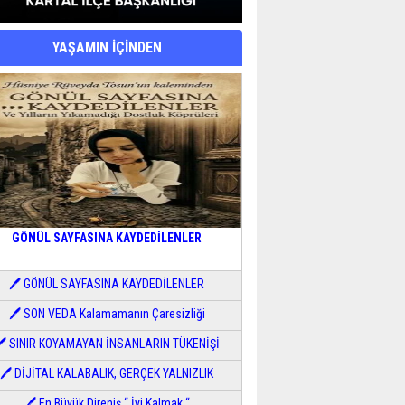
YAŞAMIN İÇİNDEN
GÖNÜL SAYFASINA KAYDEDİLENLER
🖊 GÖNÜL SAYFASINA KAYDEDİLENLER
🖊 SON VEDA Kalamamanın Çaresizliği
🖊 SINIR KOYAMAYAN İNSANLARIN TÜKENİŞİ
🖊 DİJİTAL KALABALIK, GERÇEK YALNIZLIK
🖊 En Büyük Direniş “ İyi Kalmak “