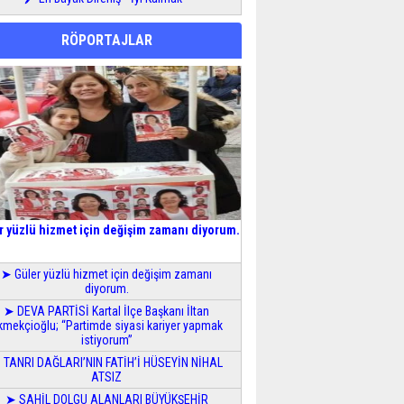
RÖPORTAJLAR
r yüzlü hizmet için değişim zamanı diyorum.
➤ Güler yüzlü hizmet için değişim zamanı
diyorum.
➤ DEVA PARTİSİ Kartal İlçe Başkanı İltan
kmekçioğlu; “Partimde siyasi kariyer yapmak
istiyorum”
 TANRI DAĞLARI’NIN FATİH’İ HÜSEYİN NİHAL
ATSIZ
➤ SAHİL DOLGU ALANLARI BÜYÜKŞEHİR