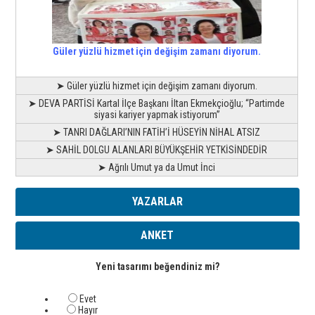
Güler yüzlü hizmet için değişim zamanı diyorum.
➤ Güler yüzlü hizmet için değişim zamanı diyorum.
➤ DEVA PARTİSİ Kartal İlçe Başkanı İltan Ekmekçioğlu; “Partimde
siyasi kariyer yapmak istiyorum”
➤ TANRI DAĞLARI’NIN FATİH’İ HÜSEYİN NİHAL ATSIZ
➤ SAHİL DOLGU ALANLARI BÜYÜKŞEHİR YETKİSİNDEDİR
➤ Ağrılı Umut ya da Umut İnci
YAZARLAR
ANKET
Yeni tasarımı beğendiniz mi?
Evet
Hayır