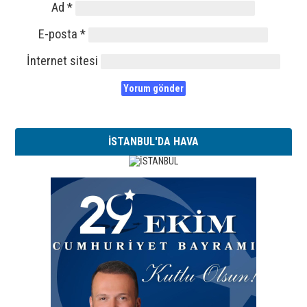
Ad
*
E-posta
*
İnternet sitesi
İSTANBUL'DA HAVA