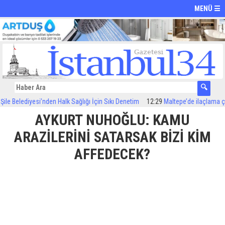
MENÜ ☰
 Belediyesi’nden Halk Sağlığı İçin Sıkı Denetim
12:29
Maltepe’de ilaçlama çalış
AYKURT NUHOĞLU: KAMU
ARAZİLERİNİ SATARSAK BİZİ KİM
AFFEDECEK?