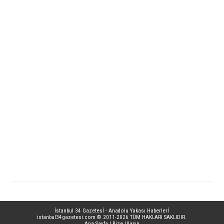
İstanbul 34 Gazetesİ - Anadolu Yakası Haberlerİ
istanbul34gazetesi.com
© 2011-2026 TÜM HAKLARI SAKLIDIR.
Ana Sayfa
|
Bize Ulaşın