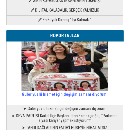
🖊 SINIR KOYAMAYAN İNSANLARIN TÜKENİŞİ
🖊 DİJİTAL KALABALIK, GERÇEK YALNIZLIK
🖊 En Büyük Direniş “ İyi Kalmak “
RÖPORTAJLAR
Güler yüzlü hizmet için değişim zamanı diyorum.
➤ Güler yüzlü hizmet için değişim zamanı diyorum.
➤ DEVA PARTİSİ Kartal İlçe Başkanı İltan Ekmekçioğlu; “Partimde
siyasi kariyer yapmak istiyorum”
➤ TANRI DAĞLARI’NIN FATİH’İ HÜSEYİN NİHAL ATSIZ