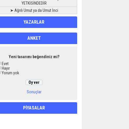
YETKİSİNDEDİR
➤ Ağrılı Umut ya da Umut İnci
YAZARLAR
ANKET
Yeni tasarımı beğendiniz mi?
Evet
Hayır
Yorum yok
Sonuçlar
PİYASALAR