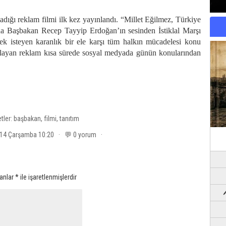
adığı reklam filmi ilk kez yayınlandı. “Millet Eğilmez, Türkiye
da Başbakan Recep Tayyip Erdoğan’ın sesinden İstiklal Marşı
ek isteyen karanlık bir ele karşı tüm halkın mücadelesi konu
oplayan reklam kısa sürede sosyal medyada günün konularından
etler:
başbakan
,
filmi
,
tanıtım
014 Çarşamba 10:20 · 💬 0 yorum ·
lanlar
*
ile işaretlenmişlerdir