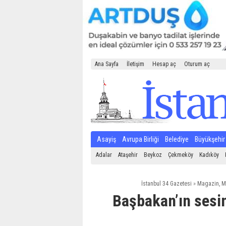
Ana Sayfa
İletişim
Hesap aç
Oturum aç
Asayiş
Avrupa Birliği
Belediye
Büyükşehir
Adalar
Ataşehir
Beykoz
Çekmeköy
Kadıköy
İstanbul 34 Gazetesi
»
Magazin
,
M
Başbakan’ın sesi