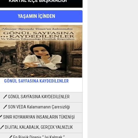
YAŞAMIN İÇİNDEN
GÖNÜL SAYFASINA KAYDEDİLENLER
🖊 GÖNÜL SAYFASINA KAYDEDİLENLER
🖊 SON VEDA Kalamamanın Çaresizliği
🖊 SINIR KOYAMAYAN İNSANLARIN TÜKENİŞİ
🖊 DİJİTAL KALABALIK, GERÇEK YALNIZLIK
🖊 En Büyük Direniş “ İyi Kalmak “