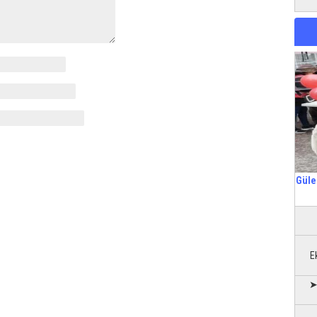
Güle
E
➤