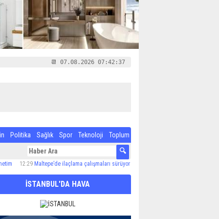
📆 07.08.2026 07:42:38
in
Politika
Sağlık
Spor
Teknoloji
Toplum
12:29
Maltepe’de ilaçlama çalışmaları sürüyor
12:24
Özel Çocuk ve Aile Akademisi’nde 60
İSTANBUL'DA HAVA