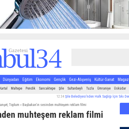
Dünyadan
Eğitim
Ekonomi
Gençlik
Gezi-Alışveriş
Kültür-Sanat
Magaz
Kartal
Maltepe
Pendik
Sancaktepe
Şile
Sultanbeyli
Tuzla
Ümraniye
Üsküdar
12:34
Şile Belediyesi’nden Halk Sağlığı İçin Sıkı Denetim
anşet
,
Toplum
»
Başbakan’ın sesinden muhteşem reklam filmi
nden muhteşem reklam filmi