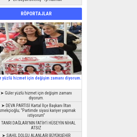
RÖPORTAJLAR
r yüzlü hizmet için değişim zamanı diyorum.
➤ Güler yüzlü hizmet için değişim zamanı
diyorum.
➤ DEVA PARTİSİ Kartal İlçe Başkanı İltan
kmekçioğlu; “Partimde siyasi kariyer yapmak
istiyorum”
 TANRI DAĞLARI’NIN FATİH’İ HÜSEYİN NİHAL
ATSIZ
➤ SAHİL DOLGU ALANLARI BÜYÜKŞEHİR