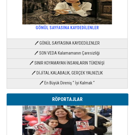
GÖNÜL SAYFASINA KAYDEDİLENLER
🖊 GÖNÜL SAYFASINA KAYDEDİLENLER
🖊 SON VEDA Kalamamanın Çaresizliği
🖊 SINIR KOYAMAYAN İNSANLARIN TÜKENİŞİ
🖊 DİJİTAL KALABALIK, GERÇEK YALNIZLIK
🖊 En Büyük Direniş “ İyi Kalmak “
RÖPORTAJLAR