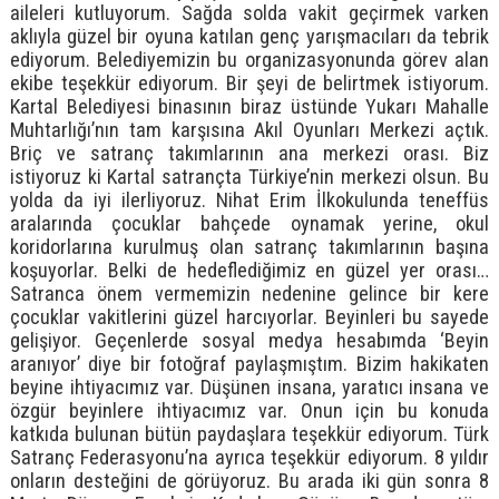
aileleri kutluyorum. Sağda solda vakit geçirmek varken
aklıyla güzel bir oyuna katılan genç yarışmacıları da tebrik
ediyorum. Belediyemizin bu organizasyonunda görev alan
ekibe teşekkür ediyorum. Bir şeyi de belirtmek istiyorum.
Kartal Belediyesi binasının biraz üstünde Yukarı Mahalle
Muhtarlığı’nın tam karşısına Akıl Oyunları Merkezi açtık.
Briç ve satranç takımlarının ana merkezi orası. Biz
istiyoruz ki Kartal satrançta Türkiye’nin merkezi olsun. Bu
yolda da iyi ilerliyoruz. Nihat Erim İlkokulunda teneffüs
aralarında çocuklar bahçede oynamak yerine, okul
koridorlarına kurulmuş olan satranç takımlarının başına
koşuyorlar. Belki de hedeflediğimiz en güzel yer orası…
Satranca önem vermemizin nedenine gelince bir kere
çocuklar vakitlerini güzel harcıyorlar. Beyinleri bu sayede
gelişiyor. Geçenlerde sosyal medya hesabımda ‘Beyin
aranıyor’ diye bir fotoğraf paylaşmıştım. Bizim hakikaten
beyine ihtiyacımız var. Düşünen insana, yaratıcı insana ve
özgür beyinlere ihtiyacımız var. Onun için bu konuda
katkıda bulunan bütün paydaşlara teşekkür ediyorum. Türk
Satranç Federasyonu’na ayrıca teşekkür ediyorum. 8 yıldır
onların desteğini de görüyoruz. Bu arada iki gün sonra 8