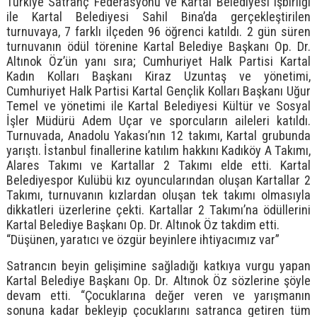
Türkiye Satranç Federasyonu ve Kartal Belediyesi işbirliği
ile Kartal Belediyesi Sahil Bina’da gerçekleştirilen
turnuvaya, 7 farklı ilçeden 96 öğrenci katıldı. 2 gün süren
turnuvanın ödül törenine Kartal Belediye Başkanı Op. Dr.
Altınok Öz’ün yanı sıra; Cumhuriyet Halk Partisi Kartal
Kadın Kolları Başkanı Kiraz Uzuntaş ve yönetimi,
Cumhuriyet Halk Partisi Kartal Gençlik Kolları Başkanı Uğur
Temel ve yönetimi ile Kartal Belediyesi Kültür ve Sosyal
İşler Müdürü Adem Uçar ve sporcuların aileleri katıldı.
Turnuvada, Anadolu Yakası’nın 12 takımı, Kartal grubunda
yarıştı. İstanbul finallerine katılım hakkını Kadıköy A Takımı,
Alares Takımı ve Kartallar 2 Takımı elde etti. Kartal
Belediyespor Kulübü kız oyuncularından oluşan Kartallar 2
Takımı, turnuvanın kızlardan oluşan tek takımı olmasıyla
dikkatleri üzerlerine çekti. Kartallar 2 Takımı’na ödüllerini
Kartal Belediye Başkanı Op. Dr. Altınok Öz takdim etti.
“Düşünen, yaratıcı ve özgür beyinlere ihtiyacımız var”
Satrancın beyin gelişimine sağladığı katkıya vurgu yapan
Kartal Belediye Başkanı Op. Dr. Altınok Öz sözlerine şöyle
devam etti. “Çocuklarına değer veren ve yarışmanın
sonuna kadar bekleyip çocuklarını satranca getiren tüm