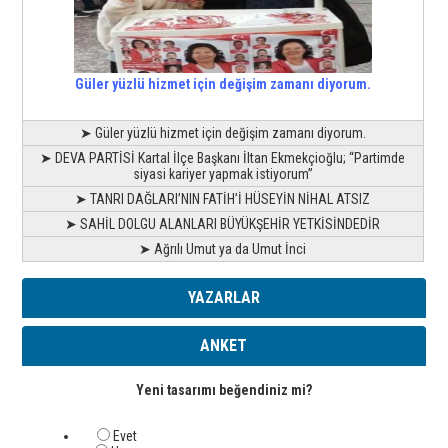
Güler yüzlü hizmet için değişim zamanı diyorum.
➤ Güler yüzlü hizmet için değişim zamanı diyorum.
➤ DEVA PARTİSİ Kartal İlçe Başkanı İltan Ekmekçioğlu; “Partimde
siyasi kariyer yapmak istiyorum”
➤ TANRI DAĞLARI’NIN FATİH’İ HÜSEYİN NİHAL ATSIZ
➤ SAHİL DOLGU ALANLARI BÜYÜKŞEHİR YETKİSİNDEDİR
➤ Ağrılı Umut ya da Umut İnci
YAZARLAR
ANKET
Yeni tasarımı beğendiniz mi?
Evet