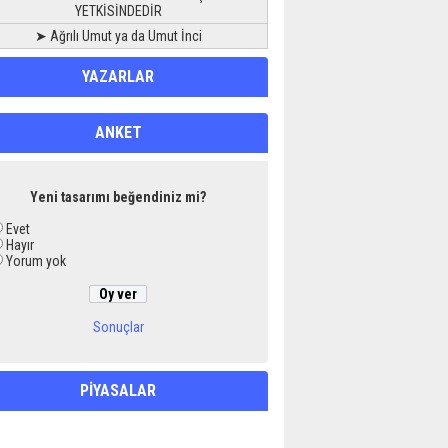
YETKİSİNDEDİR
➤ Ağrılı Umut ya da Umut İnci
YAZARLAR
ANKET
Yeni tasarımı beğendiniz mi?
Evet
Hayır
Yorum yok
Sonuçlar
PİYASALAR