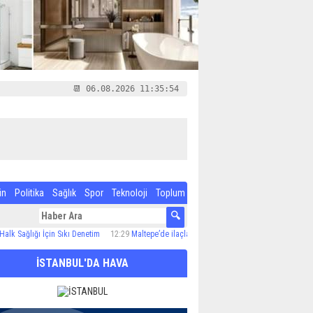
📆 06.08.2026 11:35:54
in
Politika
Sağlık
Spor
Teknoloji
Toplum
ı İçin Sıkı Denetim
12:29
Maltepe’de ilaçlama çalışmaları sürüyor
12:24
Özel Çocuk ve 
İSTANBUL'DA HAVA