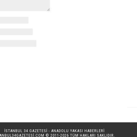
İSTANBUL 34 GAZETESİ - ANADOLU YAKASI HABERLERİ
TANBUL34GAZETESI.COM
© 2011-2026 TÜM HAKLARI SAKLIDIR.