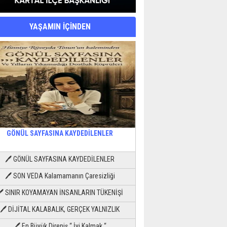
YAŞAMIN İÇİNDEN
GÖNÜL SAYFASINA KAYDEDİLENLER
🖊 GÖNÜL SAYFASINA KAYDEDİLENLER
🖊 SON VEDA Kalamamanın Çaresizliği
🖊 SINIR KOYAMAYAN İNSANLARIN TÜKENİŞİ
🖊 DİJİTAL KALABALIK, GERÇEK YALNIZLIK
🖊 En Büyük Direniş “ İyi Kalmak “