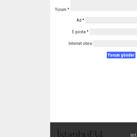
Yorum
*
Ad
*
E-posta
*
İnternet sitesi
IS