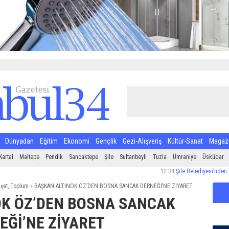
Dünyadan
Eğitim
Ekonomi
Gençlik
Gezi-Alışveriş
Kültür-Sanat
Magaz
Kartal
Maltepe
Pendik
Sancaktepe
Şile
Sultanbeyli
Tuzla
Ümraniye
Üsküdar
12:34
Şile Belediyesi’nden Halk Sağlığ
şet
,
Toplum
»
BAŞKAN ALTINOK ÖZ’DEN BOSNA SANCAK DERNEĞİ’NE ZİYARET
OK ÖZ’DEN BOSNA SANCAK
EĞİ’NE ZİYARET