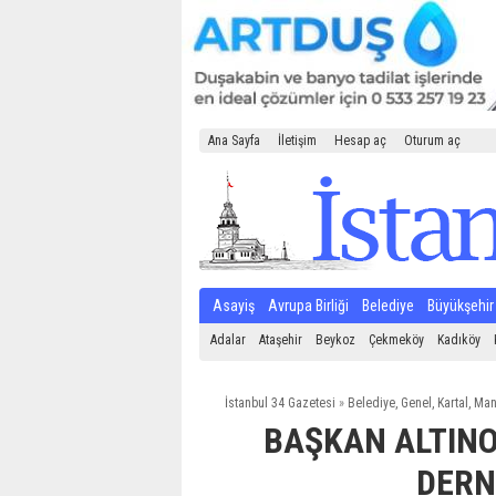
Ana Sayfa
İletişim
Hesap aç
Oturum aç
Asayiş
Avrupa Birliği
Belediye
Büyükşehir
Adalar
Ataşehir
Beykoz
Çekmeköy
Kadıköy
İstanbul 34 Gazetesi
»
Belediye
,
Genel
,
Kartal
,
Man
BAŞKAN ALTIN
DERN