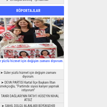
RÖPORTAJLAR
r yüzlü hizmet için değişim zamanı diyorum.
➤ Güler yüzlü hizmet için değişim zamanı
diyorum.
➤ DEVA PARTİSİ Kartal İlçe Başkanı İltan
kmekçioğlu; “Partimde siyasi kariyer yapmak
istiyorum”
 TANRI DAĞLARI’NIN FATİH’İ HÜSEYİN NİHAL
ATSIZ
➤ SAHİL DOLGU ALANLARI BÜYÜKŞEHİR