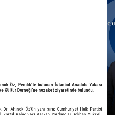
tınok Öz, Pendik’te bulunan İstanbul Anadolu Yakası
 Kültür Derneği’ne nezaket ziyaretinde bulundu.
. Dr. Altınok Öz’ün yanı sıra; Cumhuriyet Halk Partisi
gil, Kartal Belediyesi Başkan Yardımcısı Gökhan Yüksel,