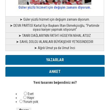
Güler yüzlü hizmet için değişim zamanı diyorum.
➤ Güler yüzlü hizmet için değişim zamanı diyorum.
➤ DEVA PARTİSİ Kartal İlçe Başkanı İltan Ekmekçioğlu; “Partimde
siyasi kariyer yapmak istiyorum”
➤ TANRI DAĞLARI’NIN FATİH’İ HÜSEYİN NİHAL ATSIZ
➤ SAHİL DOLGU ALANLARI BÜYÜKŞEHİR YETKİSİNDEDİR
➤ Ağrılı Umut ya da Umut İnci
YAZARLAR
ANKET
Yeni tasarımı beğendiniz mi?
Evet
Hayır
Yorum yok