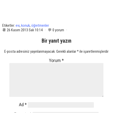
Etiketler:
evı
,
konuk
,
öğretmenler
📆 26 Kasım 2013 Salı 10:14 · 💬 0 yorum ·
Bir yanıt yazın
E-posta adresiniz yayınlanmayacak.
Gerekli alanlar
*
ile işaretlenmişlerdir
Yorum
*
Ad
*