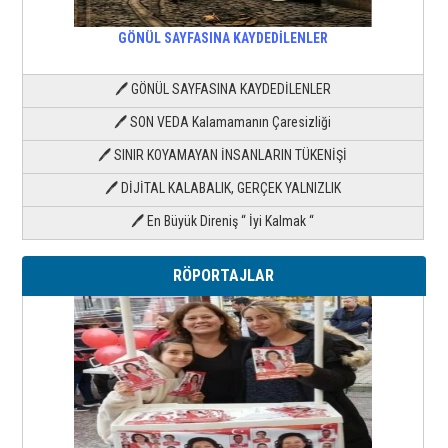
GÖNÜL SAYFASINA KAYDEDİLENLER
🖊 GÖNÜL SAYFASINA KAYDEDİLENLER
🖊 SON VEDA Kalamamanın Çaresizliği
🖊 SINIR KOYAMAYAN İNSANLARIN TÜKENİŞİ
🖊 DİJİTAL KALABALIK, GERÇEK YALNIZLIK
🖊 En Büyük Direniş “ İyi Kalmak “
RÖPORTAJLAR