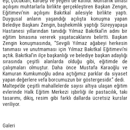
eşi, çocukları, kardeşi ve yeğeni de katıldı. Muhtarlık binası
açılışını muhtarlarla birlikte gerçekleştiren Başkan Zengin,
Eğitimevi’nin açılışını Bakıtkal ailesiyle birlikte yaptı.
Duygusal anların yaşandığı açılışta konuşma yapan
Belediye Başkanı Zengin, başhekimlik yaptığı Süreyyapaşa
Hastanesi yıllarından tanıdığı Yılmaz Bakıtkal’ın adını bir
eğitim binasına vererek yaşatacaklarını belirtti. Başkan
Zengin konuşmasında, “Sevgili Yılmaz ağabeyi herkesin
tanıması ve unutmaması için Yılmaz Bakıtkal Eğitimevi’ni
açtık. Bakıtkal’ın ilçe başkanlığı ve belediye başkan adaylığı
sırasında çeşitli alanlarda olduğu gibi, eğitimde de
çalışmaları olmuştur. Daha önce Mustafa Karaoğlu ve
Kamuran Kumkumoğlu adına açtığımız parklar da siyaset
yapan değerlere vefa borcumuzun bir göstergesidir.” dedi.
Maltepe’de çeşitli mahallelerde sayısı altıya ulaşan eğitim
evlerinde Halk Eğitim Merkezi işbirliği ile pastacılık, takı
tasarımı, dikiş, resim gibi farklı dallarda ücretsiz kurslar
veriliyor.
Galeri