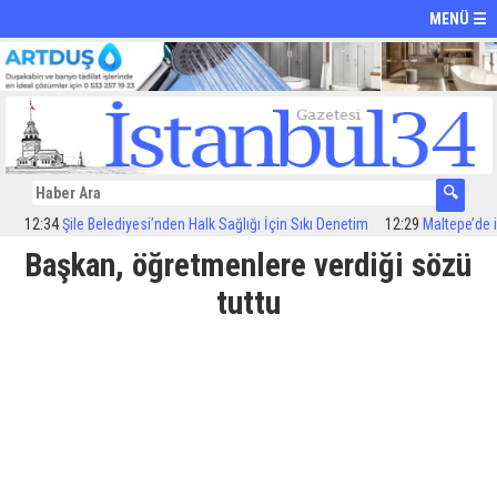
MENÜ ☰
12:34
Şile Belediyesi’nden Halk Sağlığı İçin Sıkı Denetim
12:29
Maltepe’de ilaçl
Başkan, öğretmenlere verdiği sözü
tuttu