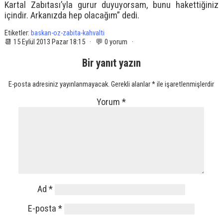
Kartal Zabıtası’yla gurur duyuyorsam, bunu hakettiğiniz
içindir. Arkanızda hep olacağım” dedi.
Etiketler:
baskan-oz-zabita-kahvalti
📆 15 Eylül 2013 Pazar 18:15 · 💬 0 yorum ·
Bir yanıt yazın
E-posta adresiniz yayınlanmayacak.
Gerekli alanlar
*
ile işaretlenmişlerdir
Yorum
*
Ad
*
E-posta
*