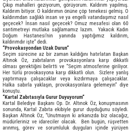
Çıkıp mahalleri geziyorum, görüyorum. Kaldırım yapılmış.
Kaldırım bitiyor. O kaldırımın önüne çöp tenekesi gelmiş. O
kaldırımdan sağlıklı insan ve ya engelli vatandaşımız nasıl
geçecek? İnsan nasıl geçecek? Omuz mesafesi olan 60
santimetreyi mutlaka sağlamamız lazım. Yakacık Kadın
Doğum Hastanesi’nin yanında yaptığımız kaldırım,
kaldırımdır işte” dedi.
“Provokasyondan Uzak Durun”
Seçim sürecine az bir zaman kaldığını hatırlatan Başkan
Altınok Öz, zabıtaların provokasyonlara karşı dikkatli
olması gerektiğini belirtti ve “Seçim atmosferine giriliyor.
Her türlü provokasyona karşı dikkatli olun. Sizlere yanlış
yaptırmaya çalışacaklar veya kızdırmaya çalışacaklar.
Halka sabırla yaklaşın, provokasyonlara gelemeyin” diye
konuştu.
“Kartal Zabıtasıyla Gurur Duyuyorum”
Kartal Belediye Başkanı Op. Dr. Altınok Öz, konuşmasının
sonunda, Kartal Zabıta ekibiyle gurur duyduğunu söyledi.
Başkan Altınok Öz, “Unutmayın ki arkanızda biz olacağız,
müdürleriniz ve idareciler olacak. Ben bugün, rüşvetten
arınmış, görev ve sorumluluk duyguları içinde yürüyen