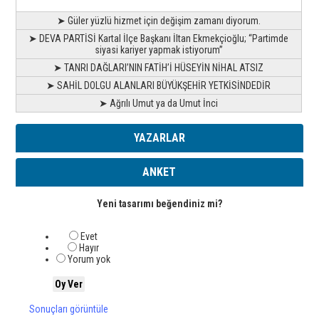
➤ Güler yüzlü hizmet için değişim zamanı diyorum.
➤ DEVA PARTİSİ Kartal İlçe Başkanı İltan Ekmekçioğlu; “Partimde
siyasi kariyer yapmak istiyorum”
➤ TANRI DAĞLARI’NIN FATİH’İ HÜSEYİN NİHAL ATSIZ
➤ SAHİL DOLGU ALANLARI BÜYÜKŞEHİR YETKİSİNDEDİR
➤ Ağrılı Umut ya da Umut İnci
YAZARLAR
ANKET
Yeni tasarımı beğendiniz mi?
Evet
Hayır
Yorum yok
Sonuçları görüntüle