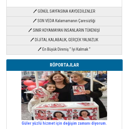
🖊 GÖNÜL SAYFASINA KAYDEDİLENLER
🖊 SON VEDA Kalamamanın Çaresizliği
🖊 SINIR KOYAMAYAN İNSANLARIN TÜKENİŞİ
🖊 DİJİTAL KALABALIK, GERÇEK YALNIZLIK
🖊 En Büyük Direniş “ İyi Kalmak “
RÖPORTAJLAR
Güler yüzlü hizmet için değişim zamanı diyorum.