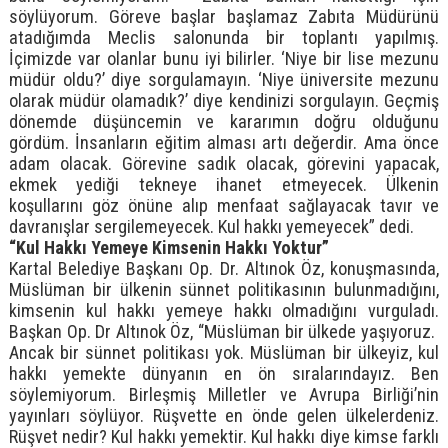
söylüyorum. Göreve başlar başlamaz Zabıta Müdürünü
atadığımda Meclis salonunda bir toplantı yapılmış.
İçimizde var olanlar bunu iyi bilirler. ‘Niye bir lise mezunu
müdür oldu?’ diye sorgulamayın. ‘Niye üniversite mezunu
olarak müdür olamadık?’ diye kendinizi sorgulayın. Geçmiş
dönemde düşüncemin ve kararımın doğru olduğunu
gördüm. İnsanların eğitim alması artı değerdir. Ama önce
adam olacak. Görevine sadık olacak, görevini yapacak,
ekmek yediği tekneye ihanet etmeyecek. Ülkenin
koşullarını göz önüne alıp menfaat sağlayacak tavır ve
davranışlar sergilemeyecek. Kul hakkı yemeyecek” dedi.
“Kul Hakkı Yemeye Kimsenin Hakkı Yoktur”
Kartal Belediye Başkanı Op. Dr. Altınok Öz, konuşmasında,
Müslüman bir ülkenin sünnet politikasının bulunmadığını,
kimsenin kul hakkı yemeye hakkı olmadığını vurguladı.
Başkan Op. Dr Altınok Öz, “Müslüman bir ülkede yaşıyoruz.
Ancak bir sünnet politikası yok. Müslüman bir ülkeyiz, kul
hakkı yemekte dünyanın en ön sıralarındayız. Ben
söylemiyorum. Birleşmiş Milletler ve Avrupa Birliği’nin
yayınları söylüyor. Rüşvette en önde gelen ülkelerdeniz.
Rüşvet nedir? Kul hakkı yemektir. Kul hakkı diye kimse farklı