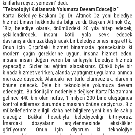
kılıflarla rüşvet yemesin” dedi.
“Teknolojiyi Kullanarak Yolumuza Devam Edeceğiz”
Kartal Belediye Başkanı Op. Dr. Altınok Öz, yeni belediye
hizmet binası hakkında da bilgi verdi. Başkan Altınok Öz,
“Biz, belediye olarak, önümüzdeki 20 yıla hitap edecek,
şekillendirecek, insanı kötü yola sevk edecek
davranışlardan uzaklaştıracak bir belediye binası inşa ettik.
Onun için Çırçır’daki hizmet binamızda göreceksiniz ki
modern çağın gereklerine uygun, insana hizmet eden,
insana insan değeri veren bir anlayışla belediye hizmeti
yapacağız. Sizler bu eğitimi alacaksınız. Çünkü öyle bir
binada hizmet verirken, alanda yaptığınız uygulama, anında
merkeze düşecek. Alandaki her türlü olumsuzluk, idarenin
önüne gelecek. Öyle bir teknolojiyle yolumuza devam
edeceğiz. Bu dönüşüm nedeniyle değişen Kartal’da zamanı
gelince 440 bin olan nüfus, 1 milyon 200 bine ulaştığında
kontrol edilemez durumda olmasının önüne geçiyoruz. Biz
mükelleflerimizle ilgili daha net bilgilere yeni bina ile sahip
olacağız. Bakkal hesabıyla belediyeciliği bitiriyoruz.
İmardaki dosyaların arşivlenmesinde eksiklikler
görüyorum. Onun için diyorum ki teknolojiye