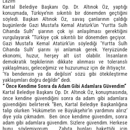
Lazım”
Kartal Belediye Başkanı Op. Dr. Altınok Öz, yaptığı
konuşmada, Türkiye’nin sıkıntılı bir dönemden geçtiğini
söyledi. Başkan Altınok Öz, savaş çanlarının çaldığı
bugünlerde Gazi Mustafa Kemal Atatürk’ün ‘Yurtta Sulh
Cihanda Sulh” şiarının çok iyi anlaşılması gerektiğini
vurgulayarak “Türkiye çok sıkıntılı bir dönemden geçiyor.
Gazi Mustafa Kemal Atatürk’ün söylediği ‘Yurtta Sulh
Cihanda Sulh’ şiarını iyi anlamak gerek. Yeryüzünde
ekonomi, huzur, herşey alt üst olabilir. İnsanların
demokratik tepkilerinin dikkate alınması ve toleranslı
yaklaşılması, geleceğimiz ve huzurumuz için de ihtiyaçtır.
‘Ya bendensin ya da değilsin’ sözü gibi ötekileştirme
yaklaşımları doğru değildir” dedi.
“ Önce Kendime Sonra da Adam Gibi Adamlara Güvendim“
Kartal Belediye Başkanı Op. Dr. Altınok Öz, konuşmasında,
önce kendine güvendiğini sonra da adam gibi adamlara
güvendiğini belirterek “Ben, Kartal Belediye Başkanlığına
talip olurken ‘Hükümetin ve Büyükşehir’in yardımını alırız’
diye yola çıkmadım. Ben önce kendime güvendim, sonra
adam gibi adamlara güvendim. Sizlere güvendim. Herkese
bunu söylemiyorum. Zabıta bunları hakettiği için