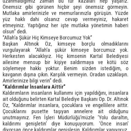
uzanmadığımız zaman bu tür kazaları hep yaşarız.
Önemsiz gibi görünen hiçbir şeyi önemsiz görmeyin.
Mutlaka amirlerinizle ve memurlarınızla görüşün. Yüzde
yüz haklı dahi olsanız cevap vermeyiniz, hakaret
etmeyiniz. Yaptığınız her işte mutlaka yönetimin haberi
olsun” dedi.
“Allah’a Şükür Hiç Kimseye Borcumuz Yok”
Başkan Altınok Öz, kimseye borçlu olmadıklarını
vurgulayarak “Allah’a şükür kimseye borcumuz yok.
Herkesten alacaklıyız. Hiç kimsenin Kartal Belediyesi
ailesine mensup bir kişiye saldırmaya ve kötü söz
söylemeye hakkı yoktur. Benim sizden istediğim, o
kavganın dışına çıkın. Karşılık vermeyin. Oradan uzaklaşın.
Amirlerinize bilgi verin” dedi.
“Kaldırımlar İnsanlara Aittir”
Kaldırımların insanların kullanımı için yapıldığını, insanlara
ait olduğunu belirten Kartal Belediye Başkanı Op. Dr. Altınok
Öz, “Kaldırımlar insanlara, çocuklara ve engellilere aittir.
Çocuklarını pusette taşıyan annelere ait olduğunu
unutmayınız. Fen İşleri Müdürlüğü’müzle ‘Yolu daraltın,
kaldırımı genişletin’ diye konuşuyorum. ‘Önce insan’
diyorsan önce kaldırımlar genişlesin. Kaldırımlar yapıyoruz.