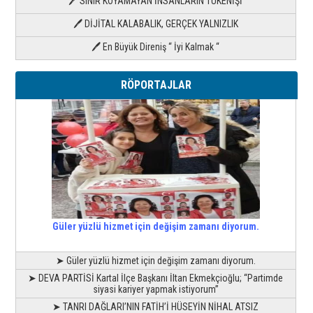
🖊 SINIR KOYAMAYAN İNSANLARIN TÜKENİŞİ
🖊 DİJİTAL KALABALIK, GERÇEK YALNIZLIK
🖊 En Büyük Direniş “ İyi Kalmak “
RÖPORTAJLAR
Güler yüzlü hizmet için değişim zamanı diyorum.
➤ Güler yüzlü hizmet için değişim zamanı diyorum.
➤ DEVA PARTİSİ Kartal İlçe Başkanı İltan Ekmekçioğlu; “Partimde
siyasi kariyer yapmak istiyorum”
➤ TANRI DAĞLARI’NIN FATİH’İ HÜSEYİN NİHAL ATSIZ