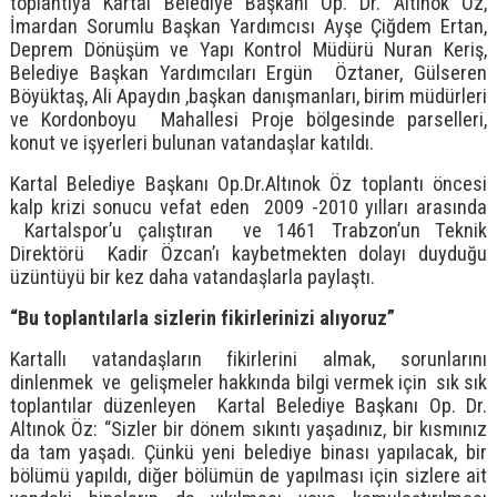
toplantıya Kartal Belediye Başkanı Op. Dr. Altınok Öz,
İmardan Sorumlu Başkan Yardımcısı Ayşe Çiğdem Ertan,
Deprem Dönüşüm ve Yapı Kontrol Müdürü Nuran Keriş,
Belediye Başkan Yardımcıları Ergün Öztaner, Gülseren
Böyüktaş, Ali Apaydın ,başkan danışmanları, birim müdürleri
ve Kordonboyu Mahallesi Proje bölgesinde parselleri,
konut ve işyerleri bulunan vatandaşlar katıldı.
Kartal Belediye Başkanı Op.Dr.Altınok Öz toplantı öncesi
kalp krizi sonucu vefat eden 2009 -2010 yılları arasında
Kartalspor’u çalıştıran ve 1461 Trabzon’un Teknik
Direktörü Kadir Özcan’ı kaybetmekten dolayı duyduğu
üzüntüyü bir kez daha vatandaşlarla paylaştı.
“Bu toplantılarla sizlerin fikirlerinizi alıyoruz”
Kartallı vatandaşların fikirlerini almak, sorunlarını
dinlenmek ve gelişmeler hakkında bilgi vermek için sık sık
toplantılar düzenleyen Kartal Belediye Başkanı Op. Dr.
Altınok Öz: “Sizler bir dönem sıkıntı yaşadınız, bir kısmınız
da tam yaşadı. Çünkü yeni belediye binası yapılacak, bir
bölümü yapıldı, diğer bölümün de yapılması için sizlere ait