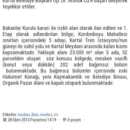
Kartal Belediye Başkanı Op. Dr. Altınok Öz’e başarı dileyerek
teşekkür ettiler.
Bakanlar Kurulu kararı ile riskli alan olarak ilan edilen ve 1.
Etap olarak adlandırılan bölge; Kordonboyu Mahallesi
sınırları içerisindeki 5 adayı, Kartal Tren İstasyonu’nun
güneyi ile sahil yolu ve Kartal Meydanı arasında kalan kısmı
kapsamaktadır. Yaklaşık alanı 25.000 m² olan 5 ada, 52
parselden oluşan söz konusu bölgede, mesken vasıflı
(konut veya dükkân) 202 adet bağımsız bölüm
bulunmaktadır. Bu bağımsız bölümler içerisinde eski
Hükümet Konağı, yeni Kaymakamlık ve Belediye Binası,
Organik Pazar Alanı ve kapalı otopark bulunmaktadır.
Etiketler:
baskan
,
Batı
,
merkez
,
öz
📆 28 Ekim 2013 Pazartesi 14:19 · 💬 0 yorum ·