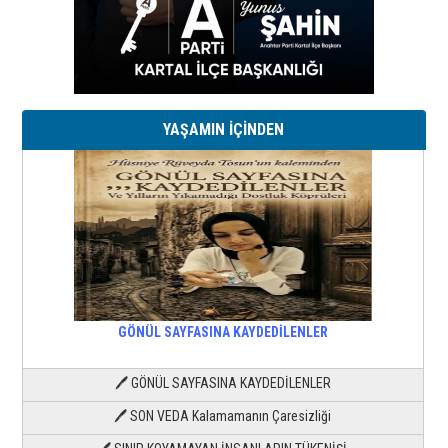
YAŞAMIN İÇİNDEN
GÖNÜL SAYFASINA KAYDEDİLENLER
🖊 GÖNÜL SAYFASINA KAYDEDİLENLER
🖊 SON VEDA Kalamamanın Çaresizliği