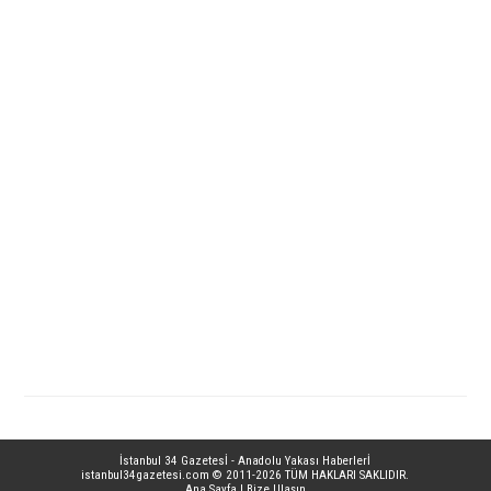
İstanbul 34 Gazetesİ - Anadolu Yakası Haberlerİ
istanbul34gazetesi.com
© 2011-2026 TÜM HAKLARI SAKLIDIR.
Ana Sayfa
|
Bize Ulaşın