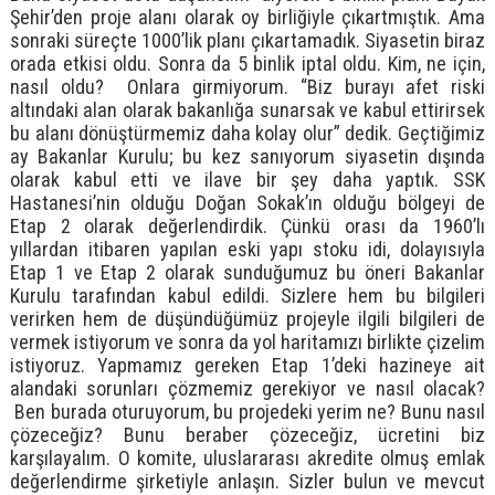
Şehir’den proje alanı olarak oy birliğiyle çıkartmıştık. Ama
sonraki süreçte 1000’lik planı çıkartamadık. Siyasetin biraz
orada etkisi oldu. Sonra da 5 binlik iptal oldu. Kim, ne için,
nasıl oldu? Onlara girmiyorum. “Biz burayı afet riski
altındaki alan olarak bakanlığa sunarsak ve kabul ettirirsek
bu alanı dönüştürmemiz daha kolay olur” dedik. Geçtiğimiz
ay Bakanlar Kurulu; bu kez sanıyorum siyasetin dışında
olarak kabul etti ve ilave bir şey daha yaptık. SSK
Hastanesi’nin olduğu Doğan Sokak’ın olduğu bölgeyi de
Etap 2 olarak değerlendirdik. Çünkü orası da 1960’lı
yıllardan itibaren yapılan eski yapı stoku idi, dolayısıyla
Etap 1 ve Etap 2 olarak sunduğumuz bu öneri Bakanlar
Kurulu tarafından kabul edildi. Sizlere hem bu bilgileri
verirken hem de düşündüğümüz projeyle ilgili bilgileri de
vermek istiyorum ve sonra da yol haritamızı birlikte çizelim
istiyoruz. Yapmamız gereken Etap 1’deki hazineye ait
alandaki sorunları çözmemiz gerekiyor ve nasıl olacak?
Ben burada oturuyorum, bu projedeki yerim ne? Bunu nasıl
çözeceğiz? Bunu beraber çözeceğiz, ücretini biz
karşılayalım. O komite, uluslararası akredite olmuş emlak
değerlendirme şirketiyle anlaşın. Sizler bulun ve mevcut