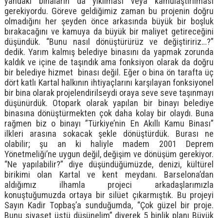
yandaki binaların da yıkılması veya kamulaştırılması
gerekiyordu. Göreve geldiğimiz zaman bu projenin doğru
olmadığını her şeyden önce arkasında büyük bir boşluk
bırakacağını ve kamuya da büyük bir maliyet getireceğini
düşündük. “Bunu nasıl dönüştürürüz ve değiştiririz…?”
dedik. Yarım kalmış belediye binasını da yapmak zorunda
kaldık ve içine de taşındık ama fonksiyon olarak da doğru
bir belediye hizmet binası değil. Eğer o bina ön tarafta üç
dört katlı Kartal halkının ihtiyaçlarını karşılayan fonksiyonel
bir bina olarak projelendirilseydi oraya seve seve taşınmayı
düşünürdük. Otopark olarak yapılan bir binayı belediye
binasına dönüştürmekten çok daha kolay bir olaydı. Buna
rağmen biz o binayı ”Türkiye’nin En Akıllı Kamu Binası”
ilkleri arasına sokacak şekle dönüştürdük. Burası ne
olabilir; şu an ki haliyle madem 2001 Deprem
Yönetmeliği’ne uygun değil, değişim ve dönüşüm gerekiyor.
“Ne yapılabilir?” diye düşündüğümüzde, denizi, kültürel
birikimi olan Kartal ve kent meydanı. Barselona’dan
aldığımız ilhamla projeci arkadaşlarımızla
konuştuğumuzda ortaya bir silüet çıkarmıştık. Bu projeyi
Sayın Kadir Topbaş’a sunduğumda, “Çok güzel bir proje.
Bunu siyaset üstü düşünelim” diyerek 5 binlik planı Büyük