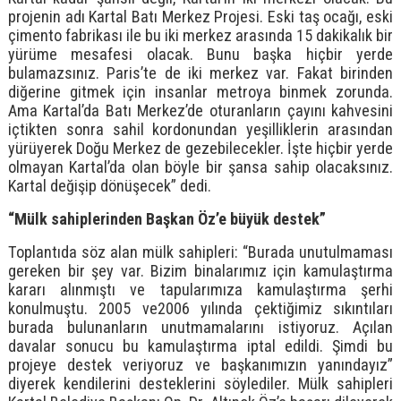
projenin adı Kartal Batı Merkez Projesi. Eski taş ocağı, eski
çimento fabrikası ile bu iki merkez arasında 15 dakikalık bir
yürüme mesafesi olacak. Bunu başka hiçbir yerde
bulamazsınız. Paris’te de iki merkez var. Fakat birinden
diğerine gitmek için insanlar metroya binmek zorunda.
Ama Kartal’da Batı Merkez’de oturanların çayını kahvesini
içtikten sonra sahil kordonundan yeşilliklerin arasından
yürüyerek Doğu Merkez de gezebilecekler. İşte hiçbir yerde
olmayan Kartal’da olan böyle bir şansa sahip olacaksınız.
Kartal değişip dönüşecek” dedi.
“Mülk sahiplerinden Başkan Öz’e büyük destek”
Toplantıda söz alan mülk sahipleri: “Burada unutulmaması
gereken bir şey var. Bizim binalarımız için kamulaştırma
kararı alınmıştı ve tapularımıza kamulaştırma şerhi
konulmuştu. 2005 ve2006 yılında çektiğimiz sıkıntıları
burada bulunanların unutmamalarını istiyoruz. Açılan
davalar sonucu bu kamulaştırma iptal edildi. Şimdi bu
projeye destek veriyoruz ve başkanımızın yanındayız”
diyerek kendilerini desteklerini söylediler. Mülk sahipleri