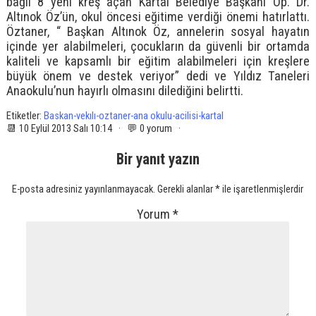
bağlı 8 yeni kreş açan Kartal Belediye Başkanı Op. Dr.
Altınok Öz’ün, okul öncesi eğitime verdiği önemi hatırlattı.
Öztaner, “ Başkan Altınok Öz, annelerin sosyal hayatın
içinde yer alabilmeleri, çocukların da güvenli bir ortamda
kaliteli ve kapsamlı bir eğitim alabilmeleri için kreşlere
büyük önem ve destek veriyor” dedi ve Yıldız Taneleri
Anaokulu’nun hayırlı olmasını dilediğini belirtti.
Etiketler:
Baskan-vekılı-oztaner-ana okulu-acilisi-kartal
📆 10 Eylül 2013 Salı 10:14 · 💬 0 yorum ·
Bir yanıt yazın
E-posta adresiniz yayınlanmayacak.
Gerekli alanlar
*
ile işaretlenmişlerdir
Yorum
*