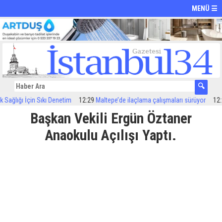
MENÜ ☰
ğlığı İçin Sıkı Denetim
12:29
Maltepe’de ilaçlama çalışmaları sürüyor
12:24
Ö
Başkan Vekili Ergün Öztaner
Anaokulu Açılışı Yaptı.