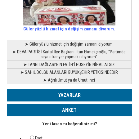
Güler yüzlü hizmet için değişim zamanı diyorum.
➤ Güler yüzlü hizmet için değişim zamanı diyorum.
➤ DEVA PARTİSİ Kartal İlçe Başkanı İltan Ekmekçioğlu; “Partimde
siyasi kariyer yapmak istiyorum”
➤ TANRI DAĞLARI’NIN FATİH’İ HÜSEYİN NİHAL ATSIZ
➤ SAHİL DOLGU ALANLARI BÜYÜKŞEHİR YETKİSİNDEDİR
➤ Ağrılı Umut ya da Umut İnci
YAZARLAR
ANKET
Yeni tasarımı beğendiniz mi?
Evet