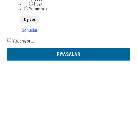
Hayır
Yorum yok
Sonuçlar
Yükleniyor ...
PİYASALAR