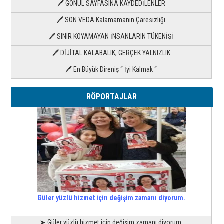
🖊 GÖNÜL SAYFASINA KAYDEDİLENLER
🖊 SON VEDA Kalamamanın Çaresizliği
🖊 SINIR KOYAMAYAN İNSANLARIN TÜKENİŞİ
🖊 DİJİTAL KALABALIK, GERÇEK YALNIZLIK
🖊 En Büyük Direniş “ İyi Kalmak “
RÖPORTAJLAR
Güler yüzlü hizmet için değişim zamanı diyorum.
➤ Güler yüzlü hizmet için değişim zamanı diyorum.