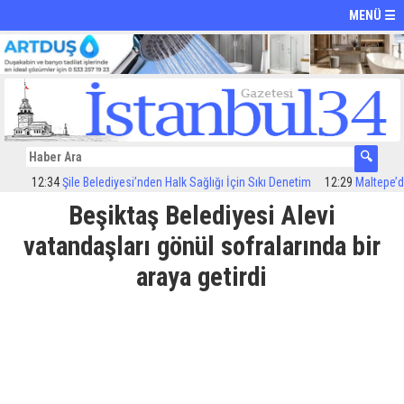
MENÜ ☰
12:34
Şile Belediyesi’nden Halk Sağlığı İçin Sıkı Denetim
12:29
Maltepe’de il
Beşiktaş Belediyesi Alevi
vatandaşları gönül sofralarında bir
araya getirdi