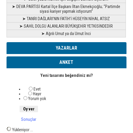
➤ DEVA PARTİSİ Kartal İlçe Başkanı İltan Ekmekçioğlu; “Partimde
siyasi kariyer yapmak istiyorum”
➤ TANRI DAĞLARI’NIN FATİH’İ HÜSEYİN NİHAL ATSIZ
➤ SAHİL DOLGU ALANLARI BÜYÜKŞEHİR YETKİSİNDEDİR
➤ Ağrılı Umut ya da Umut İnci
YAZARLAR
ANKET
Yeni tasarımı beğendiniz mi?
Evet
Hayır
Yorum yok
Sonuçlar
Yükleniyor ...